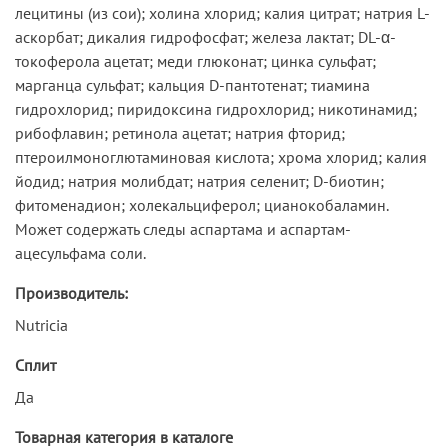
лецитины (из сои); холина хлорид; калия цитрат; натрия L-
аскорбат; дикалия гидрофосфат; железа лактат; DL-α-
токоферола ацетат; меди глюконат; цинка сульфат;
марганца сульфат; кальция D-пантотенат; тиамина
гидрохлорид; пиридоксина гидрохлорид; никотинамид;
рибофлавин; ретинола ацетат; натрия фторид;
птероилмоноглютаминовая кислота; хрома хлорид; калия
йодид; натрия молибдат; натрия селенит; D-биотин;
фитоменадион; холекальциферол; цианокобаламин.
Может содержать следы аспартама и аспартам-
ацесульфама соли.
Производитель:
Nutricia
Сплит
Да
Товарная категория в каталоге