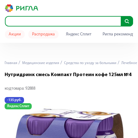
Акции
Распродажа
Яндекс Сплит
Ригла рекомендуе
Главная
Медицинские изделия
Средства по уходу за больными
Лечебное 
Нутридринк смесь Компакт Протеин кофе 125мл №4
код товара:
92888
-135 руб.
Яндекс Сплит