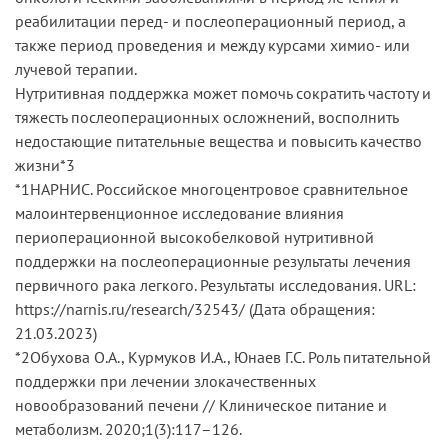
реабилитации перед- и послеоперационный период, а
также период проведения и между курсами химио- или
лучевой терапии.
Нутритивная поддержка может помочь сократить частоту и
тяжесть послеоперационных осложнений, восполнить
недостающие питательные вещества и повысить качество
жизни*3
*1НАРНИС. Российское многоцентровое сравнительное
малоинтервенционное исследование влияния
периоперационной высокобелковой нутритивной
поддержки на послеоперационные результаты лечения
первичного рака легкого. Результаты исследования. URL:
https://narnis.ru/research/32543/ (Дата обращения:
21.03.2023)
*2Обухова О.А., Курмуков И.А., Юнаев Г.С. Роль питательной
поддержки при лечении злокачественных
новообразований печени // Клиническое питание и
метаболизм. 2020;1(3):117–126.