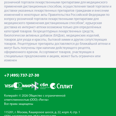
розничной торговли лекарственными препаратами для медицинского
применения дистанционным способом, осуществления такой торговли и
доставки указанных лекарственных препаратов гражданам и внесении
изменений в некоторые акты Правительства Российской Федерации по
вопросу розничной торговли лекарственными препаратами для
медицинского применения дистанционным способом", курьерская
доставка из интернет-аптеки возможна только для определённых
категорий товаров: безрецептурных лекарственных средств,
биологически активных добавок (БАДов), медицинских изделий,
товаров для ухода и красоты, бытовой химии и других сопутствующих
товаров. Рецептурные препараты доставляются до ближайшей аптеки и
могут быть получены при наличии действующего рецепта,
оформленного врачом. Ассортимент товаров, участвующих в
специальных предложениях и акциях, может быть ограничен или
изменен
+7 (495) 737-27-30
Копирайт: © 2026 Общество с ограниченной
ответственностью (ООО) «Ригла»
Все права защищены
115201, г. Москва, Каширское шоссе, д. 22, корп. 4, стр. 1