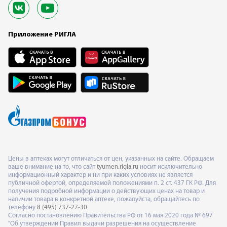
Приложение РИГЛА
Цены в аптеках могут отличаться от цен, указанных на сайте. Обращаем
ваше внимание на то, что сайт
tyumen.rigla.ru
носит исключительно
информационный характер и ни при каких условиях не является
публичной офертой, определяемой положениями п. 2 ст. 437 ГК РФ. Для
получения подробной информации о действующих ценах на товар и
наличии товара в конкретной аптеке, пожалуйста, обращайтесь по
телефону
8 (495) 737-27-30
Согласно постановлению Правительства РФ от 16 мая 2020 года № 697
"Об утверждении Правил выдачи разрешения на осуществление