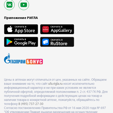
Приложение РИГЛА
Цены в аптеках могут отличаться от цен, указанных на сайте. Обращаем
ваше внимание на то, что сайт
ufa.rigla.ru
носит исключительно
информационный характер и ни при каких условиях не является
публичной офертой, определяемой положениями п. 2 ст. 437 ГК РФ. Для
получения подробной информации о действующих ценах на товар и
наличии товара в конкретной аптеке, пожалуйста, обращайтесь по
телефону
8 (495) 737-27-30
Согласно постановлению Правительства РФ от 16 мая 2020 года № 697
"Об утверждении Правил выдачи разрешения на осуществление