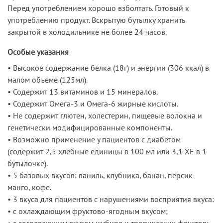
Перед употреблением хорошо взболтать. Готовый к
употреблению продукт. Вскрытую бутылку хранить
закрытой в холодильнике не более 24 часов.
Особые указания
• Высокое содержание белка (18г) и энергии (306 ккал) в
малом объеме (125мл).
• Содержит 13 витаминов и 15 минералов.
• Содержит Омега-3 и Омега-6 жирные кислоты.
• Не содержит глютен, холестерин, пищевые волокна и
генетически модифицированные компоненты.
• Возможно применение у пациентов с диабетом
(содержит 2,5 хлебные единицы в 100 мл или 3,1 ХЕ в 1
бутылочке).
• 5 базовых вкусов: ваниль, клубника, банан, персик-
манго, кофе.
• 3 вкуса для пациентов с нарушениями восприятия вкуса:
• с охлаждающим фруктово-ягодным вкусом;
• с согревающим вкусом имбиря и тропических фруктов;