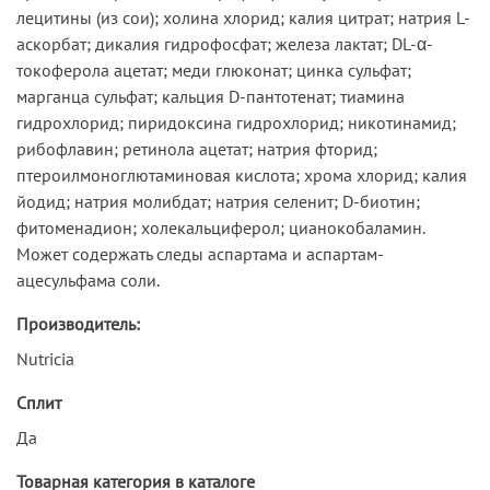
лецитины (из сои); холина хлорид; калия цитрат; натрия L-
аскорбат; дикалия гидрофосфат; железа лактат; DL-α-
токоферола ацетат; меди глюконат; цинка сульфат;
марганца сульфат; кальция D-пантотенат; тиамина
гидрохлорид; пиридоксина гидрохлорид; никотинамид;
рибофлавин; ретинола ацетат; натрия фторид;
птероилмоноглютаминовая кислота; хрома хлорид; калия
йодид; натрия молибдат; натрия селенит; D-биотин;
фитоменадион; холекальциферол; цианокобаламин.
Может содержать следы аспартама и аспартам-
ацесульфама соли.
Производитель:
Nutricia
Сплит
Да
Товарная категория в каталоге