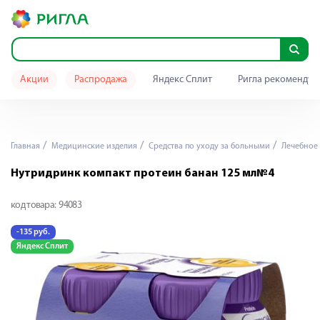
Акции
Распродажа
Яндекс Сплит
Ригла рекомендуе
Главная
Медицинские изделия
Средства по уходу за больными
Лечебное 
Нутридринк компакт протеин банан 125 мл№4
код товара:
94083
-135 руб.
Яндекс Сплит