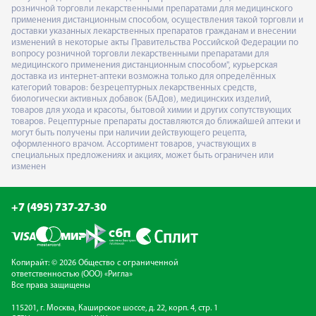
розничной торговли лекарственными препаратами для медицинского
применения дистанционным способом, осуществления такой торговли и
доставки указанных лекарственных препаратов гражданам и внесении
изменений в некоторые акты Правительства Российской Федерации по
вопросу розничной торговли лекарственными препаратами для
медицинского применения дистанционным способом", курьерская
доставка из интернет-аптеки возможна только для определённых
категорий товаров: безрецептурных лекарственных средств,
биологически активных добавок (БАДов), медицинских изделий,
товаров для ухода и красоты, бытовой химии и других сопутствующих
товаров. Рецептурные препараты доставляются до ближайшей аптеки и
могут быть получены при наличии действующего рецепта,
оформленного врачом. Ассортимент товаров, участвующих в
специальных предложениях и акциях, может быть ограничен или
изменен
+7 (495) 737-27-30
Копирайт: © 2026 Общество с ограниченной
ответственностью (ООО) «Ригла»
Все права защищены
115201, г. Москва, Каширское шоссе, д. 22, корп. 4, стр. 1