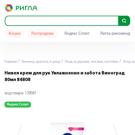
Акции
Распродажа
Яндекс Сплит
Ригла рекомендуе
Главная
Гигиена, красота и уход
Уход за руками, ногами, ногтями
Уход за
Нивея крем для рук Увлажнение и забота Виноград
80мл 84808
код товара:
129081
Яндекс Сплит
Я