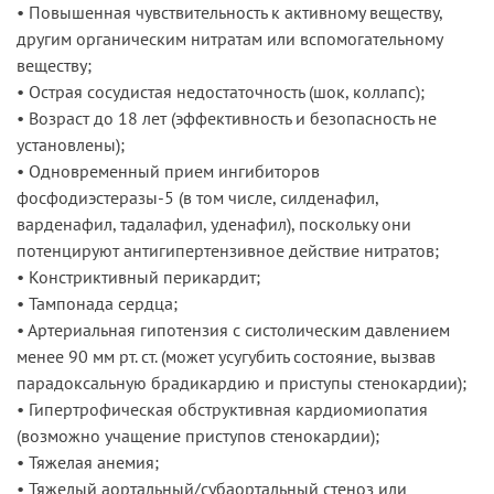
• Повышенная чувствительность к активному веществу,
другим органическим нитратам или вспомогательному
веществу;
• Острая сосудистая недостаточность (шок, коллапс);
• Возраст до 18 лет (эффективность и безопасность не
установлены);
• Одновременный прием ингибиторов
фосфодиэстеразы-5 (в том числе, силденафил,
варденафил, тадалафил, уденафил), поскольку они
потенцируют антигипертензивное действие нитратов;
• Констриктивный перикардит;
• Тампонада сердца;
• Артериальная гипотензия с систолическим давлением
менее 90 мм рт. ст. (может усугубить состояние, вызвав
парадоксальную брадикардию и приступы стенокардии);
• Гипертрофическая обструктивная кардиомиопатия
(возможно учащение приступов стенокардии);
• Тяжелая анемия;
• Тяжелый аортальный/субаортальный стеноз или