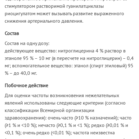
стимулятором растворимой гуанилатциклазы
риоцигулатом может вызывать развитие выраженного
снижения артериального давления.
Состав
Состав на одну дозу:
действующее вещество: нитроглицерина 4 % раствор в
этаноле 95 % – 10 мг (в пересчете на нитроглицерин) – 0,4
мг; вспомогательное вещество: этанол (спирт этиловый) 95
% – до 40,0 мг.
Побочное действие
Для оценки частоты возникновения нежелательных
явлений использованы следующие критерии (согласно
классификации Всемирной организации
здравоохранения): очень часто (≥10 % назначений); часто
(≥1 % и <10 %); нечасто (≥0,1 % и <1 %); редко (≥0,01 % и
<0,1 %); очень редко (<0,01 %); частота неизвестна