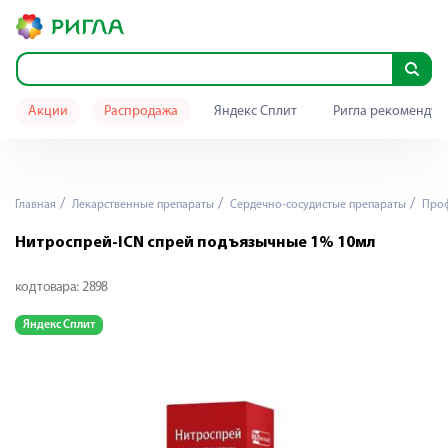
Акции
Распродажа
Яндекс Сплит
Ригла рекомендуе
Главная
Лекарственные препараты
Сердечно-сосудистые препараты
Проф
Нитроспрей-ICN спрей подъязычные 1% 10мл
код товара:
2898
Яндекс Сплит