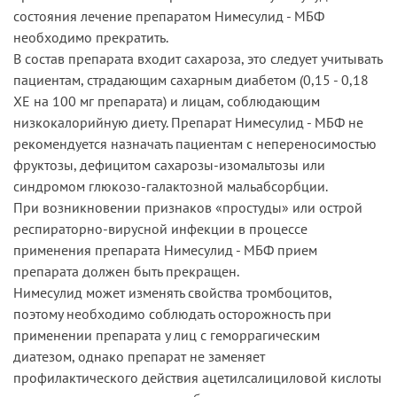
состояния лечение препаратом Нимесулид - МБФ
необходимо прекратить.
В состав препарата входит сахароза, это следует учитывать
пациентам, страдающим сахарным диабетом (0,15 - 0,18
ХЕ на 100 мг препарата) и лицам, соблюдающим
низкокалорийную диету. Препарат Нимесулид - МБФ не
рекомендуется назначать пациентам с непереносимостью
фруктозы, дефицитом сахарозы-изомальтозы или
синдромом глюкозо-галактозной мальабсорбции.
При возникновении признаков «простуды» или острой
респираторно-вирусной инфекции в процессе
применения препарата Нимесулид - МБФ прием
препарата должен быть прекращен.
Нимесулид может изменять свойства тромбоцитов,
поэтому необходимо соблюдать осторожность при
применении препарата у лиц с геморрагическим
диатезом, однако препарат не заменяет
профилактического действия ацетилсалициловой кислоты