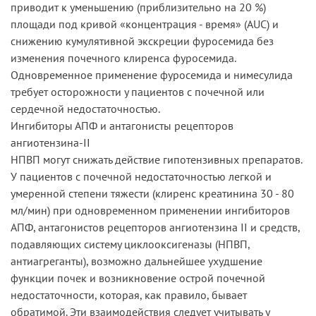
приводит к уменьшению (приблизительно на 20 %)
площади под кривой «концентрация - время» (АUC) и
снижению кумулятивной экскреции фуросемида без
изменения почечного клиренса фуросемида.
Одновременное применение фуросемида и нимесулида
требует осторожности у пациентов с почечной или
сердечной недостаточностью.
Ингибиторы АПФ и антагонисты рецепторов
ангиотензина-II
НПВП могут снижать действие гипотензивных препаратов.
У пациентов с почечной недостаточностью легкой и
умеренной степени тяжести (клиренс креатинина 30 - 80
мл/мин) при одновременном применении ингибиторов
АПФ, антагонистов рецепторов ангиотензина II и средств,
подавляющих систему циклооксигеназы (НПВП,
антиагреганты), возможно дальнейшее ухудшение
функции почек и возникновение острой почечной
недостаточности, которая, как правило, бывает
обратимой. Эти взаимодействия следует учитывать у