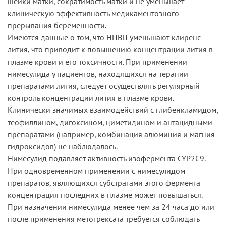
шейки матки, сократимость матки и не уменьшает
клиническую эффективность медикаментозного
прерывания беременности.
Имеются данные о том, что НПВП уменьшают клиренс
лития, что приводит к повышению концентрации лития в
плазме крови и его токсичности. При применении
нимесулида у пациентов, находящихся на терапии
препаратами лития, следует осуществлять регулярный
контроль концентрации лития в плазме крови.
Клинически значимых взаимодействий с глибенкламидом,
теофиллином, дигоксином, циметидином и антацидными
препаратами (например, комбинация алюминия и магния
гидроксидов) не наблюдалось.
Нимесулид подавляет активность изофермента CYP2C9.
При одновременном применении с нимесулидом
препаратов, являющихся субстратами этого фермента
концентрация последних в плазме может повышаться.
При назначении нимесулида менее чем за 24 часа до или
после применения метотрексата требуется соблюдать