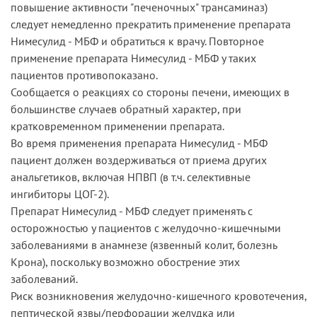
повышение активности "печеночных" трансаминаз)
следует немедленно прекратить применение препарата
Нимесулид - МБФ и обратиться к врачу. Повторное
применение препарата Нимесулид - МБФ у таких
пациентов противопоказано.
Сообщается о реакциях со стороны печени, имеющих в
большинстве случаев обратный характер, при
кратковременном применении препарата.
Во время применения препарата Нимесулид - МБФ
пациент должен воздерживаться от приема других
анальгетиков, включая НПВП (в т.ч. селективные
ингибиторы ЦОГ-2).
Препарат Нимесулид - МБФ следует применять с
осторожностью у пациентов с желудочно-кишечными
заболеваниями в анамнезе (язвенный колит, болезнь
Крона), поскольку возможно обострение этих
заболеваний.
Риск возникновения желудочно-кишечного кровотечения,
пептической язвы/перфорации желудка или