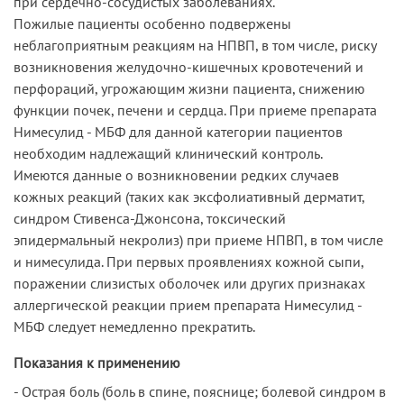
при сердечно-сосудистых заболеваниях.
Пожилые пациенты особенно подвержены
неблагоприятным реакциям на НПВП, в том числе, риску
возникновения желудочно-кишечных кровотечений и
перфораций, угрожающим жизни пациента, снижению
функции почек, печени и сердца. При приеме препарата
Нимесулид - МБФ для данной категории пациентов
необходим надлежащий клинический контроль.
Имеются данные о возникновении редких случаев
кожных реакций (таких как эксфолиативный дерматит,
синдром Стивенса-Джонсона, токсический
эпидермальный некролиз) при приеме НПВП, в том числе
и нимесулида. При первых проявлениях кожной сыпи,
поражении слизистых оболочек или других признаках
аллергической реакции прием препарата Нимесулид -
МБФ следует немедленно прекратить.
Показания к применению
- Острая боль (боль в спине, пояснице; болевой синдром в