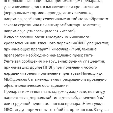
осторожностью пациентам, принимающим препараты,
увеличивающие риск изъязвления или кровотечения
(пероральные кортикостероиды, антикоагулянты,
например, варфарин, селективные ингибиторы обратного
захвата серотонина или антитромбоцитарные агенты,
например, ацетилсалициловая кислота).
В случае возникновения желудочно-кишечного
кровотечения или язвенного поражения ЖКТ у пациентов,
принимающих препарат Нимесулид - МБФ, лечение
препаратом необходимо немедленно прекратить.
Учитывая сообщения о нарушениях зрения у пациентов,
принимавших другие НПВП, при появлении любого
нарушения зрения применение препарата Нимесулид-
МБФ должно быть немедленно прекращено и проведено
офтальмологическое обследование.
Препарат может вызывать задержку жидкости, поэтому у
пациентов с артериальной гипертензией, с почечной и/
или сердечной недостаточностью препарат Нимесулид -
МБФ следует применять с особой осторожностью. В случае