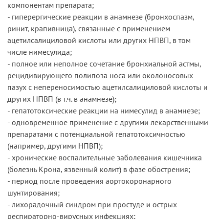
компонентам препарата;
- гиперергические реакции в анамнезе (бронхоспазм,
ринит, крапивница), связанные с применением
ацетилсалициловой кислоты или других НПВП, в том
числе нимесулида;
- полное или неполное сочетание бронхиальной астмы,
рецидивирующего полипоза носа или околоносовых
пазух с непереносимостью ацетилсалициловой кислоты и
других НПВП (в т.ч. в анамнезе);
- гепатотоксические реакции на нимесулид в анамнезе;
- одновременное применение с другими лекарственными
препаратами с потенциальной гепатотоксичностью
(например, другими НПВП);
- хронические воспалительные заболевания кишечника
(болезнь Крона, язвенный колит) в фазе обострения;
- период после проведения аортокоронарного
шунтирования;
- лихорадочный синдром при простуде и острых
респираторно-вирусных инфекциях;