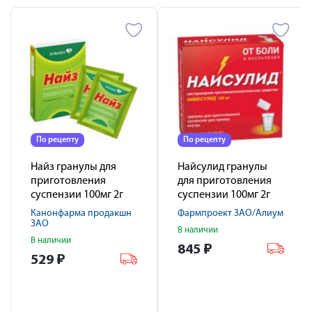
По рецепту
По рецепту
Найз гранулы для
Найсулид гранулы
приготовления
для приготовления
суспензии 100мг 2г
суспензии 100мг 2г
№9
№30
Канонфарма продакшн
Фармпроект ЗАО/Алиум
ЗАО
В наличии
В наличии
845
₽
529
₽