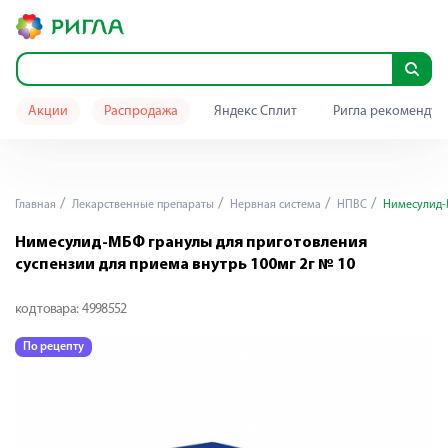
Акции
Распродажа
Яндекс Сплит
Ригла рекомендуе
Главная
Лекарственные препараты
Нервная система
НПВС
Нимесулид-М
Нимесулид-МБФ гранулы для приготовления
суспензии для приема внутрь 100мг 2г № 10
код товара:
4998552
По рецепту