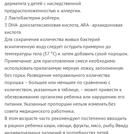
дерматита у детей с наследственной
предрасположенностью к аллергии.
2 Лактобактерии ройтери.
3 DHA- докозагексаеновая кислота, ARA - архаидоновая
кислота
Для сохранения количества живых бактерий
вскипяченную воду следует остудить примерно до
температуры тела (37 °С) и затем добавить сухой порошок.
Примечание: для приготовления смеси необходимо
использовать прилагаемую мерную ложку, заполненную
без горки. Разведение неправильного количества
порошка – большее или меньшее по сравнению с
количеством, указанным в таблице, – может привести к
обезвоживанию организма ребенка или нарушению его
питания. Указанные пропорции нельзя изменять без
совета медицинского работника.
В этом возрасте часто рекомендуют постепенно ввоодить
в рацион ребенка каши, овощи, фрукты, мясо, рыбу. Ввиду
индивидуальных различий в потребностях детей