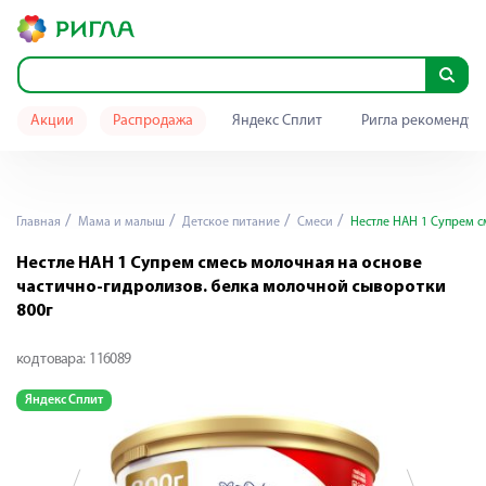
Акции
Распродажа
Яндекс Сплит
Ригла рекомендуе
Главная
Мама и малыш
Детское питание
Смеси
Нестле НАН 1 Супрем с
Нестле НАН 1 Супрем смесь молочная на основе
частично-гидролизов. белка молочной сыворотки
800г
код товара:
116089
Яндекс Сплит
Я