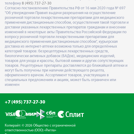
телефону
8 (495) 737-27-30
Согласно постановлению Правительства РФ от 16 мая 2020 года № 697
"Об утверждении Правил выдачи разрешения на осуществление
розничной торговли лекарственными препаратами для медицинского
применения дистанционным способом, осуществления такой торговли и
доставки указанных лекарственных препаратов гражданам и внесении
изменений в некоторые акты Правительства Российской Федерации по
вопросу розничной торговли лекарственными препаратами для
медицинского применения дистанционным способом", курьерская
доставка из интернет-аптеки возможна только для определённых
категорий товаров: безрецептурных лекарственных средств,
биологически активных добавок (БАДов), медицинских изделий,
товаров для ухода и красоты, бытовой химии и других сопутствующих
товаров. Рецептурные препараты доставляются до ближайшей аптеки и
могут быть получены при наличии действующего рецепта,
оформленного врачом. Ассортимент товаров, участвующих в
специальных предложениях и акциях, может быть ограничен или
изменен
+7 (495) 737-27-30
Копирайт: © 2026 Общество с ограниченной
ответственностью (ООО) «Ригла»