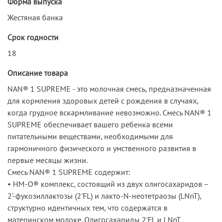
Форма выпуска
Жестяная банка
Срок годности
18
Описание товара
NAN® 1 SUPREME - это молочная смесь, предназначенная
для кормления здоровых детей с рождения в случаях,
когда грудное вскармливание невозможно. Смесь NAN® 1
SUPREME обеспечивает вашего ребенка всеми
питательными веществами, необходимыми для
гармоничного физического и умственного развития в
первые месяцы жизни.
Смесь NAN® 1 SUPREME содержит:
• HM-O® комплекс, состоящий из двух олигосахаридов –
2'-фукозиллактозы (2'FL) и лакто-N-неотетраозы (LNnT),
структурно идентичных тем, что содержатся в
материнском молоке. Олигосахариды 2'FL и LNnT