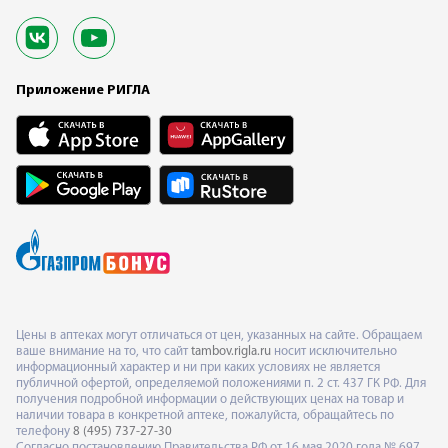
Приложение РИГЛА
Цены в аптеках могут отличаться от цен, указанных на сайте. Обращаем
ваше внимание на то, что сайт
tambov.rigla.ru
носит исключительно
информационный характер и ни при каких условиях не является
публичной офертой, определяемой положениями п. 2 ст. 437 ГК РФ. Для
получения подробной информации о действующих ценах на товар и
наличии товара в конкретной аптеке, пожалуйста, обращайтесь по
телефону
8 (495) 737-27-30
Согласно постановлению Правительства РФ от 16 мая 2020 года № 697