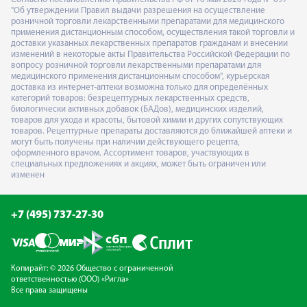
"Об утверждении Правил выдачи разрешения на осуществление
розничной торговли лекарственными препаратами для медицинского
применения дистанционным способом, осуществления такой торговли и
доставки указанных лекарственных препаратов гражданам и внесении
изменений в некоторые акты Правительства Российской Федерации по
вопросу розничной торговли лекарственными препаратами для
медицинского применения дистанционным способом", курьерская
доставка из интернет-аптеки возможна только для определённых
категорий товаров: безрецептурных лекарственных средств,
биологически активных добавок (БАДов), медицинских изделий,
товаров для ухода и красоты, бытовой химии и других сопутствующих
товаров. Рецептурные препараты доставляются до ближайшей аптеки и
могут быть получены при наличии действующего рецепта,
оформленного врачом. Ассортимент товаров, участвующих в
специальных предложениях и акциях, может быть ограничен или
изменен
+7 (495) 737-27-30
Копирайт: © 2026 Общество с ограниченной
ответственностью (ООО) «Ригла»
Все права защищены