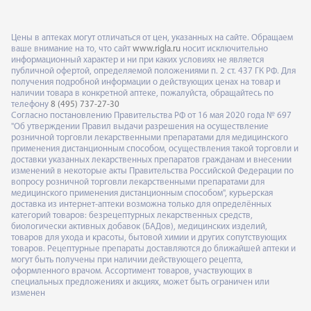
Цены в аптеках могут отличаться от цен, указанных на сайте. Обращаем
ваше внимание на то, что сайт
www.rigla.ru
носит исключительно
информационный характер и ни при каких условиях не является
публичной офертой, определяемой положениями п. 2 ст. 437 ГК РФ. Для
получения подробной информации о действующих ценах на товар и
наличии товара в конкретной аптеке, пожалуйста, обращайтесь по
телефону
8 (495) 737-27-30
Согласно постановлению Правительства РФ от 16 мая 2020 года № 697
"Об утверждении Правил выдачи разрешения на осуществление
розничной торговли лекарственными препаратами для медицинского
применения дистанционным способом, осуществления такой торговли и
доставки указанных лекарственных препаратов гражданам и внесении
изменений в некоторые акты Правительства Российской Федерации по
вопросу розничной торговли лекарственными препаратами для
медицинского применения дистанционным способом", курьерская
доставка из интернет-аптеки возможна только для определённых
категорий товаров: безрецептурных лекарственных средств,
биологически активных добавок (БАДов), медицинских изделий,
товаров для ухода и красоты, бытовой химии и других сопутствующих
товаров. Рецептурные препараты доставляются до ближайшей аптеки и
могут быть получены при наличии действующего рецепта,
оформленного врачом. Ассортимент товаров, участвующих в
специальных предложениях и акциях, может быть ограничен или
изменен