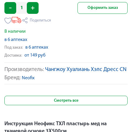
Оформить заказ
Поделиться
В наличии
в 6 аптеках
в 6 аптеках
Под заказ:
от 149 руб
Доставка:
Производитель:
Чангжоу Хуалиань Хэлс Дресс CN
Бренд:
Neofix
Смотреть все
Инструкция Неофикс ТХЛ пластырь мед на
тканевой основе 3Х500см