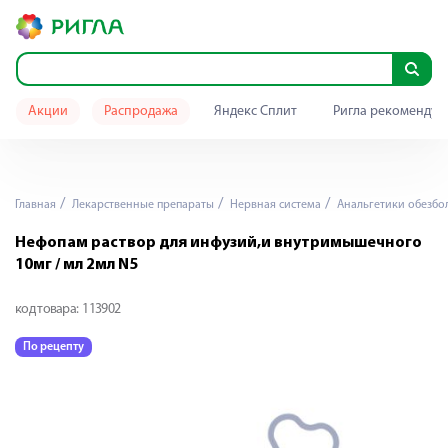
Акции
Распродажа
Яндекс Сплит
Ригла рекомендуе
Главная
Лекарственные препараты
Нервная система
Анальгетики обезб
Нефопам раствор для инфузий,и внутримышечного
10мг / мл 2мл N5
код товара:
113902
По рецепту