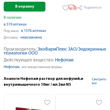
В корзину
Поделиться
В наличии
в 519 аптеках
в 1576 аптеках
Под заказ:
невозможна
Доставка:
Производитель:
ЭкоФармПлюс ЗАО/Эндокринные
технологии ООО
Действующее вещество:
Нефопам
Нефопам
- все лекарственные формы
Аналоги Нефопам раствор для инфузий,и
Смотреть
все
внутримышечного 10мг / мл 2мл N5