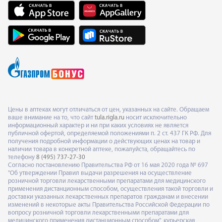
Цены в аптеках могут отличаться от цен, указанных на сайте. Обращаем
ваше внимание на то, что сайт
tula.rigla.ru
носит исключительно
информационный характер и ни при каких условиях не является
публичной офертой, определяемой положениями п. 2 ст. 437 ГК РФ. Для
получения подробной информации о действующих ценах на товар и
наличии товара в конкретной аптеке, пожалуйста, обращайтесь по
телефону
8 (495) 737-27-30
Согласно постановлению Правительства РФ от 16 мая 2020 года № 697
"Об утверждении Правил выдачи разрешения на осуществление
розничной торговли лекарственными препаратами для медицинского
применения дистанционным способом, осуществления такой торговли и
доставки указанных лекарственных препаратов гражданам и внесении
изменений в некоторые акты Правительства Российской Федерации по
вопросу розничной торговли лекарственными препаратами для
медицинского применения дистанционным способом", курьерская