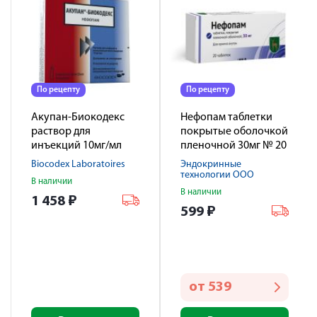
По рецепту
По рецепту
Акупан-Биокодекс
Нефопам таблетки
раствор для
покрытые оболочкой
инъекций 10мг/мл
пленочной 30мг № 20
2мл №5
Biocodex Laboratoires
Эндокринные
технологии ООО
В наличии
В наличии
1 458
₽
599
₽
от
539