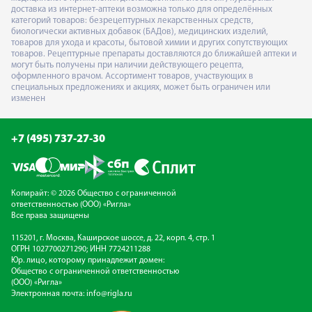
доставка из интернет-аптеки возможна только для определённых
категорий товаров: безрецептурных лекарственных средств,
биологически активных добавок (БАДов), медицинских изделий,
товаров для ухода и красоты, бытовой химии и других сопутствующих
товаров. Рецептурные препараты доставляются до ближайшей аптеки и
могут быть получены при наличии действующего рецепта,
оформленного врачом. Ассортимент товаров, участвующих в
специальных предложениях и акциях, может быть ограничен или
изменен
+7 (495) 737-27-30
Копирайт: © 2026 Общество с ограниченной
ответственностью (ООО) «Ригла»
Все права защищены
115201, г. Москва, Каширское шоссе, д. 22, корп. 4, стр. 1
ОГРН 1027700271290; ИНН 7724211288
Юр. лицо, которому принадлежит домен:
Общество с ограниченной ответственностью
(ООО) «Ригла»
Электронная почта:
info@rigla.ru