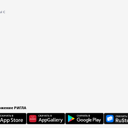
ы с
жение РИГЛА