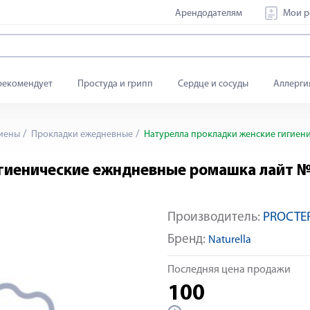
Арендодателям
Мои р
рекомендует
Простуда и грипп
Сердце и сосуды
Аллерги
гиены
Прокладки ежедневные
Натурелла прокладки женские гигиен
игиенические ежндневные ромашка лайт №
Производитель:
PROCTE
Бренд:
Naturella
Последняя цена продажи
100