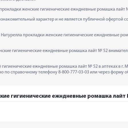
 прокладки женские гигиенические ежндневные ромашка лайт №
ознакомительный характер и не является публичной офертой сог
к  Натурелла прокладки женские гигиенические ежндневные ром
ские гигиенические ежндневные ромашка лайт № 52 вниматель
 гигиенические ежндневные ромашка лайт № 52 в аптеках в г. М
 по справочному телефону 8-800-777-03-03 или через форму об
кие гигиенические ежндневные ромашка лайт №