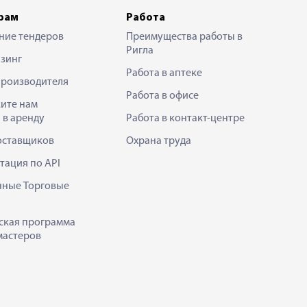
рам
Работа
ние тендеров
Преимущества работы в
Ригла
зинг
Работа в аптеке
производителя
Работа в офисе
ите нам
 в аренду
Работа в контакт-центре
оставщиков
Охрана труда
тация по API
нные Торговые
ская программа
мастеров