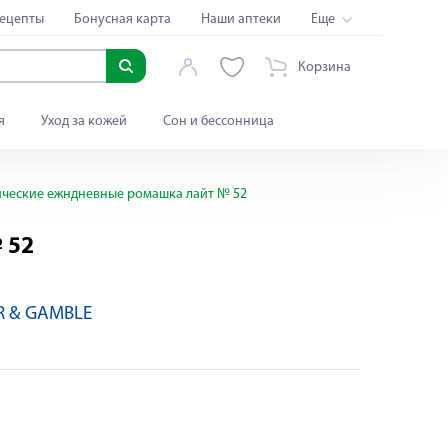
ецепты
Бонусная карта
Наши аптеки
Еще
Корзина
я
Уход за кожей
Сон и бессонница
ические ежндневные ромашка лайт № 52
 52
R & GAMBLE