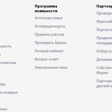
Программа
Партне
лояльности
Проведе
Аптечная семья
Франчай
Активация карты
Портал 
Правила участия
Предлож
Проверить баланс
площади
ьность
Личный кабинет
Отбор п
в
Вопрос-ответ
Докумен
политика
Электронные чеки
Собстве
е
Марки
Партнер
тва
для веб-
 о поверке
ьные