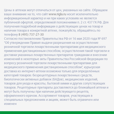
Цены в аптеках могут отличаться от цен, указанных на сайте. Обращаем
ваше внимание на то, что сайт
www.rigla.ru
носит исключительно
информационный характер и ни при каких условиях не является
публичной офертой, определяемой положениями п. 2 ст. 437 ГК РФ. Для
получения подробной информации о действующих ценах на товар и
наличии товара в конкретной аптеке, пожалуйста, обращайтесь по
телефону
8 (495) 737-27-30
Согласно постановлению Правительства РФ от 16 мая 2020 года № 697
"Об утверждении Правил выдачи разрешения на осуществление
розничной торговли лекарственными препаратами для медицинского
применения дистанционным способом, осуществления такой торговли и
доставки указанных лекарственных препаратов гражданам и внесении
изменений в некоторые акты Правительства Российской Федерации по
вопросу розничной торговли лекарственными препаратами для
медицинского применения дистанционным способом", курьерская
доставка из интернет-аптеки возможна только для определённых
категорий товаров: безрецептурных лекарственных средств,
биологически активных добавок (БАДов), медицинских изделий,
товаров для ухода и красоты, бытовой химии и других сопутствующих
товаров. Рецептурные препараты доставляются до ближайшей аптеки и
могут быть получены при наличии действующего рецепта,
оформленного врачом. Ассортимент товаров, участвующих в
специальных предложениях и акциях, может быть ограничен или
изменен