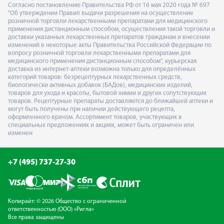
Согласно постановлению Правительства РФ от 16 мая 2020 года № 697
"Об утверждении Правил выдачи разрешения на осуществление
розничной торговли лекарственными препаратами для медицинского
применения дистанционным способом, осуществления такой торговли и
доставки указанных лекарственных препаратов гражданам и внесении
изменений в некоторые акты Правительства Российской Федерации по
вопросу розничной торговли лекарственными препаратами для
медицинского применения дистанционным способом", курьерская
доставка из интернет-аптеки возможна только для определённых
категорий товаров: безрецептурных лекарственных средств,
биологически активных добавок (БАДов), медицинских изделий,
товаров для ухода и красоты, бытовой химии и других сопутствующих
товаров. Рецептурные препараты доставляются до ближайшей аптеки и
могут быть получены при наличии действующего рецепта,
оформленного врачом. Ассортимент товаров, участвующих в
специальных предложениях и акциях, может быть ограничен или
изменен
+7 (495) 737-27-30
Копирайт: © 2026 Общество с ограниченной
ответственностью (ООО) «Ригла»
Все права защищены