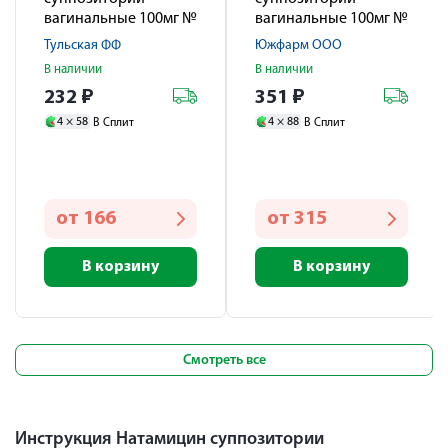
вагинальные 100мг №
вагинальные 100мг №
3
5
Тульская ФФ
Южфарм ООО
В наличии
В наличии
232
₽
351
₽
4 ×
58
4 ×
88
В Сплит
В Сплит
от
166
от
315
В корзину
В корзину
Смотреть все
Инструкция Натамицин суппозитории