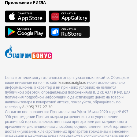
Приложение РИГЛА
Цены в аптеках могут отличаться от цен, указанных на сайте. Обращаем
ваше внимание на то, что сайт
krasnodar.rigla.ru
носит исключительно
информационный характер и ни при каких условиях не является
публичной офертой, определяемой положениями п. 2 ст. 437 ГК РФ. Для
получения подробной информации о действующих ценах на товар и
наличии товара в конкретной аптеке, пожалуйста, обращайтесь по
телефону
8 (495) 737-27-30
Согласно постановлению Правительства РФ от 16 мая 2020 года № 697
"Об утверждении Правил выдачи разрешения на осуществление
розничной торговли лекарственными препаратами для медицинского
применения дистанционным способом, осуществления такой торговли и
доставки указанных лекарственных препаратов гражданам и внесении
изменений в некоторые акты Правительства Российской Федерации по