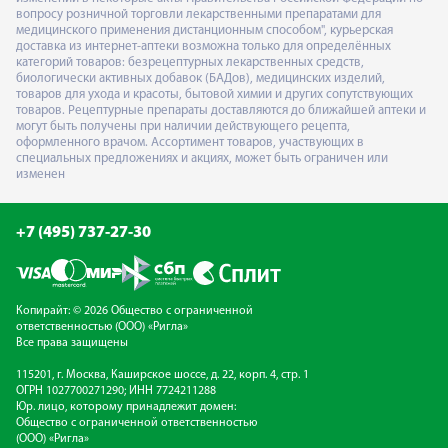
вопросу розничной торговли лекарственными препаратами для
медицинского применения дистанционным способом", курьерская
доставка из интернет-аптеки возможна только для определённых
категорий товаров: безрецептурных лекарственных средств,
биологически активных добавок (БАДов), медицинских изделий,
товаров для ухода и красоты, бытовой химии и других сопутствующих
товаров. Рецептурные препараты доставляются до ближайшей аптеки и
могут быть получены при наличии действующего рецепта,
оформленного врачом. Ассортимент товаров, участвующих в
специальных предложениях и акциях, может быть ограничен или
изменен
+7 (495) 737-27-30
Копирайт: © 2026 Общество с ограниченной
ответственностью (ООО) «Ригла»
Все права защищены
115201, г. Москва, Каширское шоссе, д. 22, корп. 4, стр. 1
ОГРН 1027700271290; ИНН 7724211288
Юр. лицо, которому принадлежит домен:
Общество с ограниченной ответственностью
(ООО) «Ригла»