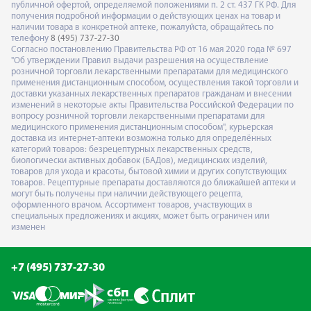
публичной офертой, определяемой положениями п. 2 ст. 437 ГК РФ. Для
получения подробной информации о действующих ценах на товар и
наличии товара в конкретной аптеке, пожалуйста, обращайтесь по
телефону
8 (495) 737-27-30
Согласно постановлению Правительства РФ от 16 мая 2020 года № 697
"Об утверждении Правил выдачи разрешения на осуществление
розничной торговли лекарственными препаратами для медицинского
применения дистанционным способом, осуществления такой торговли и
доставки указанных лекарственных препаратов гражданам и внесении
изменений в некоторые акты Правительства Российской Федерации по
вопросу розничной торговли лекарственными препаратами для
медицинского применения дистанционным способом", курьерская
доставка из интернет-аптеки возможна только для определённых
категорий товаров: безрецептурных лекарственных средств,
биологически активных добавок (БАДов), медицинских изделий,
товаров для ухода и красоты, бытовой химии и других сопутствующих
товаров. Рецептурные препараты доставляются до ближайшей аптеки и
могут быть получены при наличии действующего рецепта,
оформленного врачом. Ассортимент товаров, участвующих в
специальных предложениях и акциях, может быть ограничен или
изменен
+7 (495) 737-27-30