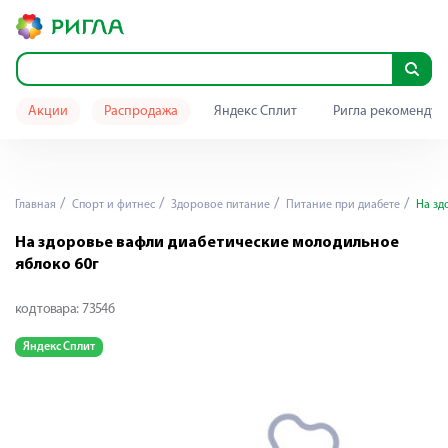
Акции
Распродажа
Яндекс Сплит
Ригла рекомендуе
Главная
Спорт и фитнес
Здоровое питание
Питание при диабете
На зд
На здоровье вафли диабетические молодильное
яблоко 60г
код товара:
73546
Яндекс Сплит