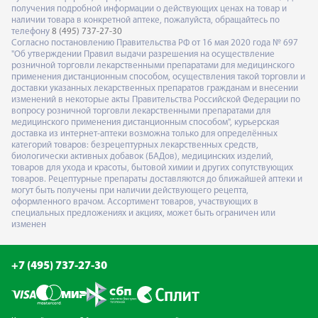
получения подробной информации о действующих ценах на товар и
наличии товара в конкретной аптеке, пожалуйста, обращайтесь по
телефону
8 (495) 737-27-30
Согласно постановлению Правительства РФ от 16 мая 2020 года № 697
"Об утверждении Правил выдачи разрешения на осуществление
розничной торговли лекарственными препаратами для медицинского
применения дистанционным способом, осуществления такой торговли и
доставки указанных лекарственных препаратов гражданам и внесении
изменений в некоторые акты Правительства Российской Федерации по
вопросу розничной торговли лекарственными препаратами для
медицинского применения дистанционным способом", курьерская
доставка из интернет-аптеки возможна только для определённых
категорий товаров: безрецептурных лекарственных средств,
биологически активных добавок (БАДов), медицинских изделий,
товаров для ухода и красоты, бытовой химии и других сопутствующих
товаров. Рецептурные препараты доставляются до ближайшей аптеки и
могут быть получены при наличии действующего рецепта,
оформленного врачом. Ассортимент товаров, участвующих в
специальных предложениях и акциях, может быть ограничен или
изменен
+7 (495) 737-27-30