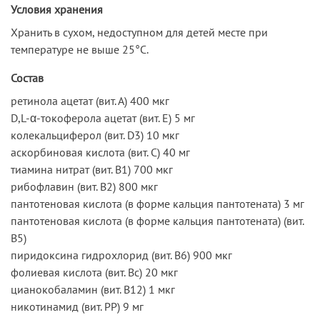
Условия хранения
Хранить в сухом, недоступном для детей месте при
температуре не выше 25°С.
Состав
ретинола ацетат (вит. А) 400 мкг
D,L-α-токоферола ацетат (вит. E) 5 мг
колекальциферол (вит. D3) 10 мкг
аскорбиновая кислота (вит. С) 40 мг
тиамина нитрат (вит. B1) 700 мкг
рибофлавин (вит. B2) 800 мкг
пантотеновая кислота (в форме кальция пантотената) 3 мг
пантотеновая кислота (в форме кальция пантотената) (вит.
В5)
пиридоксина гидрохлорид (вит. B6) 900 мкг
фолиевая кислота (вит. Bc) 20 мкг
цианокобаламин (вит. B12) 1 мкг
никотинамид (вит. PP) 9 мг