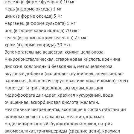
железо (в форме фумарата) 10 мг
медь (в форме оксида) 1 мг
цинк (в форме оксида) 5 мг
марганец (в форме сульфата) 1 мг
йод (в форме калия йодида) 70 мкг
селен (в форме натрия селената) 25 мкг
хром (в форме хлорида) 20 мкг
Вспомогательные вещества: ксилит, целлюлоза
микрокристаллическая, стеариновая кислота, кремния
диоксид коллоидный безводный, метилцеллюлоза,
вкусовые добавки (малиново-клубничная, апельсиново-
ванильная, банановая, фруктовая или кола и лимон), смесь
моно- ди- и триглицеридов, аспартам, кальция
гидрофосфата дигидрат, крахмал кукурузный, вода
очищенная, аскорбиновая кислота, желатин.
Неактивные ингредиенты, входящие в состав субстанций
активных веществ: сахароза, желатин, крахмал
модифицированный, бутилгидрокситолуол, натрия
алюмосиликат, триглицериды (средние цепи), крахмал