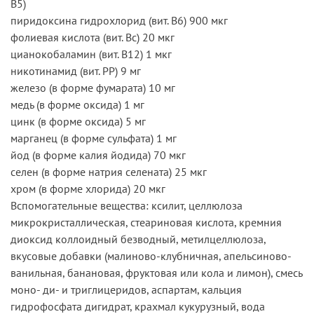
В5)
пиридоксина гидрохлорид (вит. B6) 900 мкг
фолиевая кислота (вит. Bc) 20 мкг
цианокобаламин (вит. B12) 1 мкг
никотинамид (вит. PP) 9 мг
железо (в форме фумарата) 10 мг
медь (в форме оксида) 1 мг
цинк (в форме оксида) 5 мг
марганец (в форме сульфата) 1 мг
йод (в форме калия йодида) 70 мкг
селен (в форме натрия селената) 25 мкг
хром (в форме хлорида) 20 мкг
Вспомогательные вещества: ксилит, целлюлоза
микрокристаллическая, стеариновая кислота, кремния
диоксид коллоидный безводный, метилцеллюлоза,
вкусовые добавки (малиново-клубничная, апельсиново-
ванильная, банановая, фруктовая или кола и лимон), смесь
моно- ди- и триглицеридов, аспартам, кальция
гидрофосфата дигидрат, крахмал кукурузный, вода