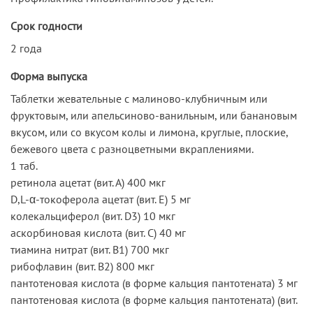
Срок годности
2 года
Форма выпуска
Таблетки жевательные с малиново-клубничным или
фруктовым, или апельсиново-ванильным, или банановым
вкусом, или со вкусом колы и лимона, круглые, плоские,
бежевого цвета с разноцветными вкраплениями.
1 таб.
ретинола ацетат (вит. А) 400 мкг
D,L-α-токоферола ацетат (вит. E) 5 мг
колекальциферол (вит. D3) 10 мкг
аскорбиновая кислота (вит. С) 40 мг
тиамина нитрат (вит. B1) 700 мкг
рибофлавин (вит. B2) 800 мкг
пантотеновая кислота (в форме кальция пантотената) 3 мг
пантотеновая кислота (в форме кальция пантотената) (вит.