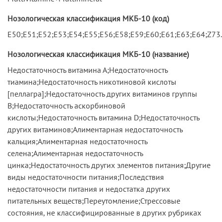
Нозологическая классификация МКБ-10 (код)
E50;E51;E52;E53;E54;E55;E56;E58;E59;E60;E61;E63;E64;Z73.
Нозологическая классификация МКБ-10 (название)
Недостаточность витамина А;Недостаточность
тиамина;Недостаточность никотиновой кислоты
[пеллагра];Недостаточность других витаминов группы
В;Недостаточность аскорбиновой
кислоты;Недостаточность витамина D;Недостаточность
других витаминов;Алиментарная недостаточность
кальция;Алиментарная недостаточность
селена;Алиментарная недостаточность
цинка;Недостаточность других элементов питания;Другие
виды недостаточности питания;Последствия
недостаточности питания и недостатка других
питательных веществ;Переутомление;Стрессовые
состояния, не классифицированные в других рубриках