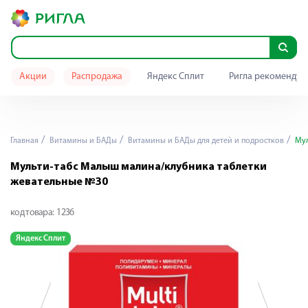
Акции
Распродажа
Яндекс Сплит
Ригла рекомендуе
Главная
Витамины и БАДы
Витамины и БАДы для детей и подростков
Мул
Мульти-табс Малыш малина/клубника таблетки
жевательные №30
код товара:
1236
Яндекс Сплит
Я