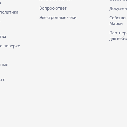
в
Вопрос-ответ
Докумен
политика
Электронные чеки
Собстве
е
Марки
Партнер
тва
для веб-
 о поверке
ьные
ы с