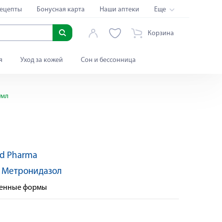
ецепты
Бонусная карта
Наши аптеки
Еще
Корзина
я
Уход за кожей
Сон и бессонница
0мл
d Pharma
:
Метронидазол
твенные формы