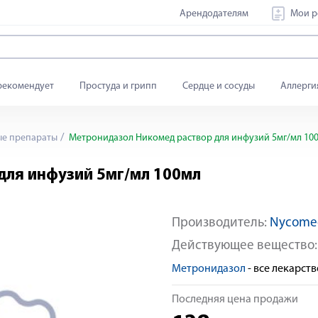
Арендодателям
Мои р
рекомендует
Простуда и грипп
Сердце и сосуды
Аллерги
е препараты
Метронидазол Никомед раствор для инфузий 5мг/мл 10
для инфузий 5мг/мл 100мл
Производитель:
Nycome
Действующее вещество
Метронидазол
- все лекарс
Последняя цена продажи