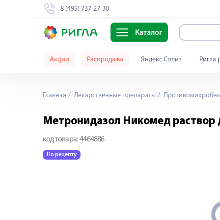
8 (495) 737-27-30
Каталог
Акции
Распродажа
Яндекс Сплит
Ригла 
Главная
Лекарственные препараты
Противомикробны
Метронидазол Никомед раствор 
код товара:
4464886
По рецепту