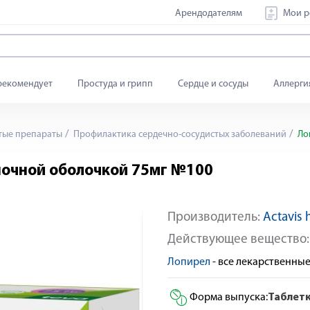
Арендодателям
Мои р
рекомендует
Простуда и грипп
Сердце и сосуды
Аллерги
тые препараты
Профилактика сердечно-сосудистых заболеваний
Ло
ночной оболочкой 75мг №100
Производитель:
Actavis h
По рецепту
Действующее вещество
Лопирел
- все лекарственны
Форма выпуска:
Таблет