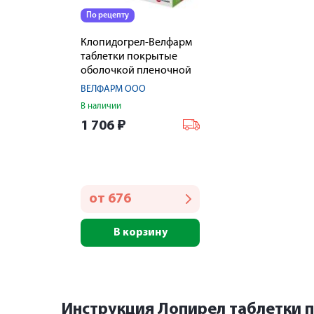
По рецепту
Клопидогрел-Велфарм
таблетки покрытые
оболочкой пленочной
75мг № 84
ВЕЛФАРМ ООО
В наличии
1 706
₽
от
676
В корзину
Инструкция Лопирел таблетки 