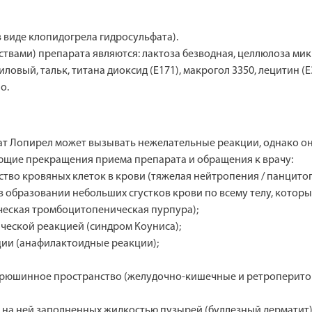
в виде клопидогрела гидросульфата).
вами) препарата являются: лактоза безводная, целлюлоза микр
ловый, тальк, титана диоксид (Е171), макрогол 3350, лецитин (Е
о.
т Лопирел может вызывать нежелательные реакции, однако они
ющие прекращения приема препарата и обращения к врачу:
ство кровяных клеток в крови (тяжелая нейтропения / панцитоп
в образовании небольших сгустков крови по всему телу, кото
ическая тромбоцитопеническая пурпура);
ческой реакцией (синдром Коуниса);
ции (анафилактоидные реакции);
абрюшинное пространство (желудочно-кишечные и ретроперито
 на ней заполненных жидкостью пузырей (буллезный дерматит)