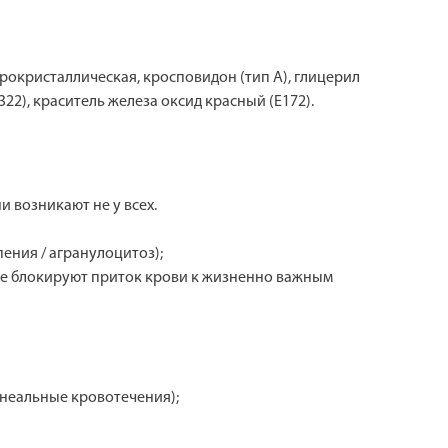
окристаллическая, кросповидон (тип А), глицерил
322), краситель железа оксид красный (Е172).
 возникают не у всех.
ения / агранулоцитоз);
рые блокируют приток крови к жизненно важным
неальные кровотечения);
.