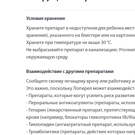
Условия хранения
Храните препарат в недоступном для ребенка месте
хранения), указанного на блистере или на картонн
Храните при температуре не выше 30 °С.
Не выбрасывайте препарат в канализацию. Уточнит
окружающую среду.
Взаимодействие с другими препаратами
Сообщите своему лечащему врачу или работнику ап
Это важно, поскольку Лопирел может взаимодейст
• Препараты, которые могут усилить риск развития
- Пероральные антикоагулянты (препараты, испол
- Гепарин (лекарственный препарат, препятствую
крови (например, блокаторы гликопротеина IIb/IIIa
- Тиклопидин (антиагрегатный препарат, использу
- Тромболитики (препараты, действие которых нап