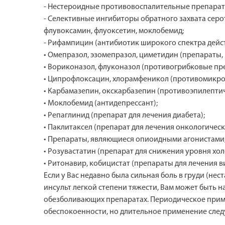
- Нестероидные противовоспалительные препараты
- Селективные ингибиторы обратного захвата серо
флувоксамин, флуоксетин, моклобемид;
- Рифампицин (антибиотик широкого спектра дейс
• Омепразол, эзомепразол, циметидин (препараты, 
• Вориконазол, флуконазол (противогрибковые пр
• Ципрофлоксацин, хлорамфеникол (противомикро
• Карбамазепин, окскарбазепин (противоэпилепти
• Моклобемид (антидепрессант);
• Репаглинид (препарат для лечения диабета);
• Паклитаксел (препарат для лечения онкологическ
• Препараты, являющиеся опиоидными агонистами,
• Розувастатин (препарат для снижения уровня хол
• Ритонавир, кобицистат (препараты для лечения 
Если у Вас недавно была сильная боль в груди (н
инсульт легкой степени тяжести, Вам может быть 
обезболивающих препаратах. Периодическое примен
обеспокоенности, но длительное применение следу