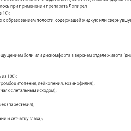
алось при применении препарата Лопирел
 10):
ях с образованием полости, содержащей жидкую или свернувшую
щущением боли или дискомфорта в верхнем отделе живота (дис
 из 100):
(тромбоцитопения, лейкопения, эозинофилия);
чаях с летальным исходом);
ек (парестезия);
и и сетчатку глаза);