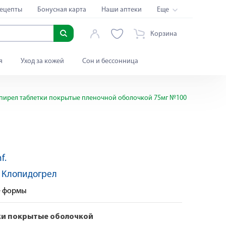
ецепты
Бонусная карта
Наши аптеки
Еще
Корзина
я
Уход за кожей
Сон и бессонница
пирел таблетки покрытые пленочной оболочкой 75мг №100
f.
По рецепту
:
Клопидогрел
е формы
ки покрытые оболочкой