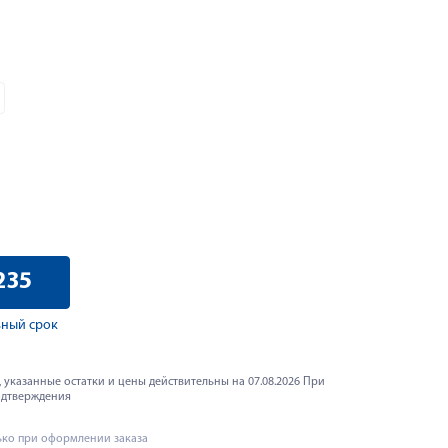
235
ный срок
 указанные остатки и цены действительны на 07.08.2026 При
одтверждения
ько при оформлении заказа