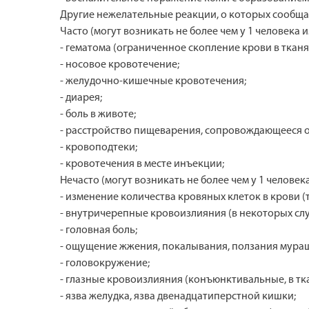
Другие нежелательные реакции, о которых сообщ
Часто (могут возникать не более чем у 1 человека из
- гематома (ограниченное скопление крови в ткан
- носовое кровотечение;
- желудочно-кишечные кровотечения;
- диарея;
- боль в животе;
- расстройство пищеварения, сопровождающееся о
- кровоподтеки;
- кровотечения в месте инъекции;
Нечасто (могут возникать не более чем у 1 человека
- изменение количества кровяных клеток в крови 
- внутричерепные кровоизлияния (в некоторых слу
- головная боль;
- ощущение жжения, покалывания, ползания мураш
- головокружение;
- глазные кровоизлияния (конъюнктивальные, в ткан
- язва желудка, язва двенадцатиперстной кишки;