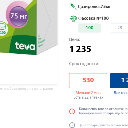
Дозировка:
75мг
Фасовка:
№100
100
28
Цена:
1 235
Срок годности:
530
1 
 от изображённого на фотографии
Меньше 2 мес.
Длитель
Есть в 22 аптеках
Количество товара ограничено,
бронировании товара ждите п
Цена товара действительна тол