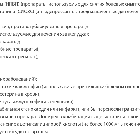
 (НПВП) (препараты, используемые для снятия болевых симпто
тонина (СИОЗС) (антидепрессанты, предназначенные для лечен
твия, противотуберкулезный препарат);
используемые для лечения язв желудка);
епараты);
бные препараты);
ческий препарат);
их заболеваний);
 такие как морфин (используемые при сильном болевом синдро
естерина в крови);
вируса иммунодефицита человека).
естабильная стенокардия или инфаркт), или Вы перенесли тран
назначен препарат Лопирел в комбинации с ацетилсалициловой
ение ацетилсалициловой кислоты (не более 1000 мг в течение 
ет обсудить с врачом.