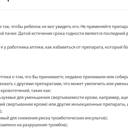
 так, чтобы ребенок не мог увидеть его. Не применяйте препар
ой пачке. Датой истечения срока годности является последний 
е у работника аптеки, как избавиться от препарата, который б
теки о том, что Вы принимаете, недавно принимали или собир
вовать с другими препаратами, что может увеличить или умен
 кровотечений, такие как:
ьзуемые для уменьшения свертываемости крови, например, аце
щий свертыванию крови) или другие инъекционные препараты,
);
емый для снижения риска тромботических инсультов);
равлено на разрушение тромбов);