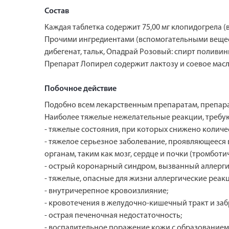
Состав
Каждая таблетка содержит 75,00 мг клопидогрела (
Прочими ингредиентами (вспомогательными вещест
дибегенат, тальк, Опадрай Розовый: спирт поливини
Препарат Лопирел содержит лактозу и соевое масл
Побочное действие
Подобно всем лекарственным препаратам, препара
Наиболее тяжелые нежелательные реакции, требу
- тяжелые состояния, при которых снижено количе
- тяжелое серьезное заболевание, проявляющееся 
органам, таким как мозг, сердце и почки (тромбот
- острый коронарный синдром, вызванный аллерги
- тяжелые, опасные для жизни аллергические реак
- внутричерепное кровоизлияние;
- кровотечения в желудочно-кишечный тракт и з
- острая печеночная недостаточность;
- воспалительное поражение кожи с образованием