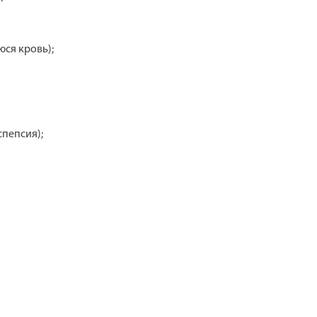
ся кровь);
пепсия);