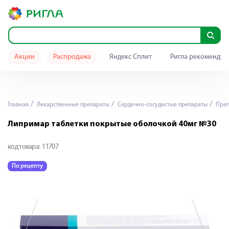
Акции
Распродажа
Яндекс Сплит
Ригла рекомендуе
Главная
Лекарственные препараты
Сердечно-сосудистые препараты
Преп
Липримар таблетки покрытые оболочкой 40мг №30
код товара:
11707
По рецепту
П