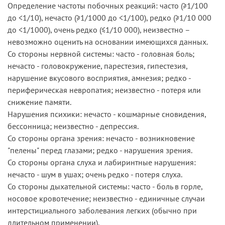
Определение частоты побочных реакций: часто (≥1/100
до <1/10), нечасто (≥1/1000 до <1/100), редко (≥1/10 000
до <1/1000), очень редко (≤1/10 000), неизвестно –
невозможно оценить на основании имеющихся данных.
Со стороны нервной системы: часто - головная боль;
нечасто - головокружение, парестезия, гипестезия,
нарушение вкусового восприятия, амнезия; редко -
периферическая невропатия; неизвестно - потеря или
снижение памяти.
Нарушения психики: нечасто - кошмарные сновидения,
бессонница; неизвестно - депрессия.
Со стороны органа зрения: нечасто - возникновение
"пелены" перед глазами; редко - нарушения зрения.
Со стороны органа слуха и лабиринтные нарушения:
нечасто - шум в ушах; очень редко - потеря слуха.
Со стороны дыхательной системы: часто - боль в горле,
носовое кровотечение; неизвестно - единичные случаи
интерстициального заболевания легких (обычно при
длительном применении).