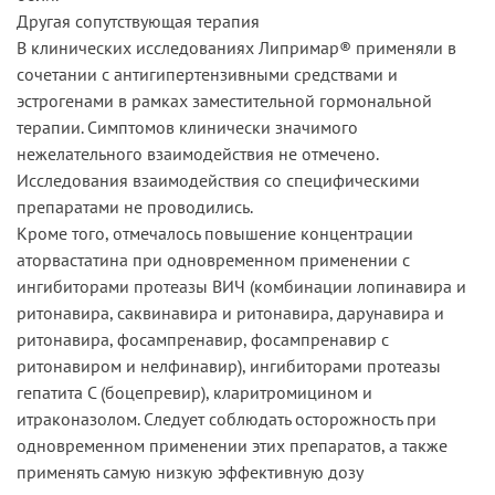
Другая сопутствующая терапия
В клинических исследованиях Липримар® применяли в
сочетании с антигипертензивными средствами и
эстрогенами в рамках заместительной гормональной
терапии. Симптомов клинически значимого
нежелательного взаимодействия не отмечено.
Исследования взаимодействия со специфическими
препаратами не проводились.
Кроме того, отмечалось повышение концентрации
аторвастатина при одновременном применении с
ингибиторами протеазы ВИЧ (комбинации лопинавира и
ритонавира, саквинавира и ритонавира, дарунавира и
ритонавира, фосампренавир, фосампренавир с
ритонавиром и нелфинавир), ингибиторами протеазы
гепатита С (боцепревир), кларитромицином и
итраконазолом. Следует соблюдать осторожность при
одновременном применении этих препаратов, а также
применять самую низкую эффективную дозу