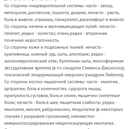
Со стороны пищеварительной системы: часто - запор,
метеоризм, диспепсия, тошнота, диарея; нечасто - рвота,
боль в животе, отрыжка, панкреатит, дискомфорт в животе.
Со стороны печени и желчевыводящих путей: нечасто -
гепатит; редко - холестаз; очень редко - вторичная
почечная недостаточность.
Со стороны кожи и подкожных тканей: нечасто -
крапивница, кожный зуд, сыпь, алопеция; редко -
ангионевротический отек, буллезная сыпь, многоформная
экссудативная эритема (в т.ч. синдром Стивенса-Джонсона),
токсический эпидермальный некролиз (синдром Лайелла).
Со стороны костно-мышечной системы: часто - миалгия,
артралгии, боль в конечностях, судороги мышц,
припухлость суставов, боль в спине, мышечно-скелетные
боли; нечасто - боль в шее, мышечная слабость; редко -
миопатия, миозит, рабдомиолиз, тендопатия (в некоторых
случаях с разрывом сухожилия); неизвестно -
иммуноопосредованная некротизирующая миопатия.