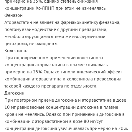
примерно на 35%, однако степень снижения
концентрации Хс-ЛПНП при этом не изменялась.
Феназон
Аторвастатин не влияет на фармакокинетику феназона,
поэтому взаимодействие с другими препаратами,
метаболизирующимися теми же изоферментами
цитохрома, не ожидается.
Колестипол
При одновременном применении колестипола
концентрация аторвастатина в плазме снижалась
примерно на 25%. Однако гиполипидемический эффект
комбинации аторвастатина и колестипола превосходил
таковой каждого препарата по отдельности.
Дигоксин
При повторном приеме дигоксина и аторвастатина в дозе
10 мг равновесные концентрации дигоксина в плазме
крови не менялись. Однако при применении дигоксина в
комбинации с аторвастатином в дозе 80 мг/сут
концентрация дигоксина увеличивалась примерно на 20%.