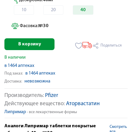
Дозировка:
40мг
10
20
40
Фасовка:
№30
В корзину
Поделиться
В наличии
в 1464 аптеках
в 1464 аптеках
Под заказ:
невозможна
Доставка:
Производитель:
Pfizer
Действующее вещество:
Аторвастатин
Липримар
- все лекарственные формы
Аналоги Липримар таблетки покрытые
Смотреть
все