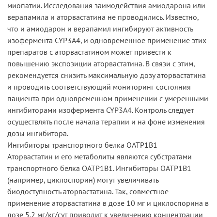
миопатии. Исследования заимодействия амиодарона или
верапамила и аторвастатина не проводились. Известно,
что и амиодарон и верапамил ингибируют активность
изофермента CYP3A4, и одновременное применение этих
препаратов с аторвастатином может привести к
повышению экспозиции аторвастатина. В связи с этим,
рекомендуется снизить максимальную дозу аторвастатина
и проводить соответствующий мониторинг состояния
пациента при одновременном применении с умеренными
ингибиторами изофермента CYP3A4. Контроль следует
осуществлять после начала терапии и на фоне изменения
дозы ингибитора.
Ингибиторы транспортного белка ОАТР1В1
Аторвастатин и его метаболиты являются субстратами
транспортного белка ОАТР1В1. Ингибиторы ОАТР1В1
(например, циклоспорин) могут увеличивать
биодоступность аторвастатина. Так, совместное
применение аторвастатина в дозе 10 мг и циклоспорина в
дозе 5.2 мг/кг/сут приводит к увеличению концентрации