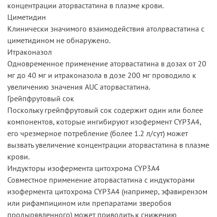
концентрации аторвастатина в плазме крови.
Циметидин
Клинически значимого взаимодействия атолрвастатина с
циметидином не обнаружено.
Итраконазол
Одновременное применение аторвастатина в дозах от 20
мг до 40 мг и итраконазола в дозе 200 мг проводило к
увеличению значения AUC аторвастатина.
Грейпфрутовый сок
Поскольку грейпфрутовый сок содержит один или более
компонентов, которые ингибируют изофермент CYP3A4,
его чрезмерное потребление (более 1.2 л/сут) может
вызвать увеличение концентрации аторвастатина в плазме
крови.
Индукторы изофермента цитохрома CYP3A4
Совместное применение аторвастатина с индукторами
изофермента цитохрома CYP3A4 (например, эфавирензом
или рифампицином или препаратами зверобоя
продырявленного) может приводить к снижению