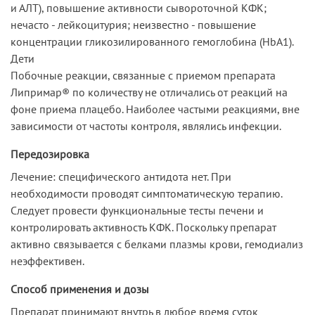
и АЛТ), повышение активности сывороточной КФК;
нечасто - лейкоцитурия; неизвестно - повышение
концентрации гликозилированного гемоглобина (HbA1).
Дети
Побочные реакции, связанные с приемом препарата
Липримар® по количеству не отличались от реакций на
фоне приема плацебо. Наиболее частыми реакциями, вне
зависимости от частоты контроля, являлись инфекции.
Передозировка
Лечение: специфического антидота нет. При
необходимости проводят симптоматическую терапию.
Следует провести функциональные тесты печени и
контролировать активность КФК. Поскольку препарат
активно связывается с белками плазмы крови, гемодиализ
неэффективен.
Способ применения и дозы
Препарат принимают внутрь в любое время суток