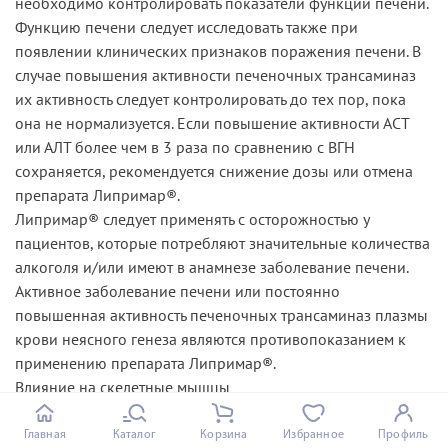
необходимо контролировать показатели функции печени.
Функцию печени следует исследовать также при
появлении клинических признаков поражения печени. В
случае повышения активности печеночных трансаминаз
их активность следует контролировать до тех пор, пока
она не нормализуется. Если повышение активности АСТ
или АЛТ более чем в 3 раза по сравнению с ВГН
сохраняется, рекомендуется снижение дозы или отмена
препарата Липримар®.
Липримар® следует применять с осторожностью у
пациентов, которые потребляют значительные количества
алкоголя и/или имеют в анамнезе заболевание печени.
Активное заболевание печени или постоянно
повышенная активность печеночных трансаминаз плазмы
крови неясного генеза являются противопоказанием к
применению препарата Липримар®.
Влияние на скелетные мышцы
У пациентов, получавших Липримар®, отмечалась миалгия.
Диагноз миопатии следует предполагать у пациентов с
Главная
Каталог
Корзина
Избранное
Профиль