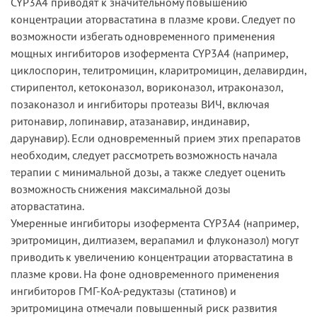
CYP3A4 приводят к значительному повышению
концентрации аторвастатина в плазме крови. Следует по
возможности избегать одновременного применения
мощных ингибиторов изофермента CYP3A4 (например,
циклоспорин, телитромицин, кларитромицин, делавирдин,
стирипентол, кетоконазол, вориконазол, итраконазол,
позаконазол и ингибиторы протеазы ВИЧ, включая
ритонавир, лопинавир, атазанавир, индинавир,
дарунавир). Если одновременный прием этих препаратов
необходим, следует рассмотреть возможность начала
терапии с минимальной дозы, а также следует оценить
возможность снижения максимальной дозы
аторвастатина.
Умеренные ингибиторы изофермента CYP3A4 (например,
эритромицин, дилтиазем, верапамил и флуконазол) могут
приводить к увеличению концентрации аторвастатина в
плазме крови. На фоне одновременного применения
ингибиторов ГМГ-КоА-редуктазы (статинов) и
эритромицина отмечали повышенный риск развития