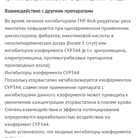
Взаимодействие с другими препаратами
Во время лечения ингибиторами ГМГ-КоА-редуктазы риск
миопатии повышается при одновременном применении
циклоспорина, фибратов, никотиновой кислоты в
гиполипидемических дозах (более 1 г/сут) или
ингибиторов изофермента CYP3A4 (в т.ч. эритромицина,
кларитромицина, противогрибковых препаратов
производных азола).
Ингибиторы изофермента CYP3A4
Поскольку аторвастатин метаболизируется изоферментом
CYP3A4, совместное применение препарата с
ингибиторами данного изофермента может приводить к
увеличению концентрации аторвастатина в плазме крови.
Степень взаимодействия и эффекта потенцирования
определяются вариабельностью воздействия на
изофермент CYP3A4.
Было установлено, что мощные ингибиторы изофермента