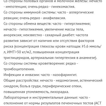
Со стороны половых органов и молочной железы: нечасто
- импотенция; очень редко - гинекомастия.
Со стороны иммунной системы: часто - аллергические
реакции; очень редко - анафилаксия.
Со стороны обмена веществ: часто - гипергликемия;
нечасто - гипогликемия, увеличение массы тела,
анорексия; неизвестно - сахарный диабет: частота
развития зависит от наличия или отсутствия факторов
риска (концентрация глюкозы крови натощак ≥5.6 ммоль/
л, ИМТ>30 кг/м2, повышенная концентрация
триглицеридов, артериальная гипертензия в анамнезе).
Со стороны системы кроветворения: редко -
тромбоцитопения.
Инфекции и инвазии: часто - назофарингит.
Общие расстройства: нечасто - недомогание, астенический
синдром, боль в груди, периферические отеки,
повышенная утомляемость, лихорадка.
Лабораторные и инструментальные данные: часто -
отклонение от нормы результатов печеночных тестов (АСТ