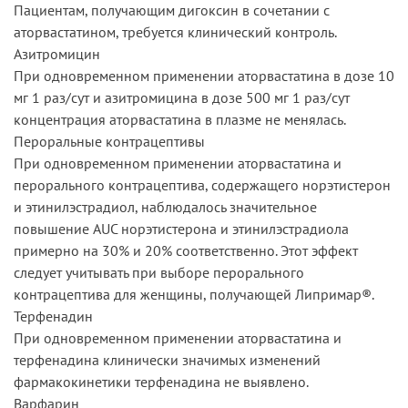
Пациентам, получающим дигоксин в сочетании с
аторвастатином, требуется клинический контроль.
Азитромицин
При одновременном применении аторвастатина в дозе 10
мг 1 раз/сут и азитромицина в дозе 500 мг 1 раз/сут
концентрация аторвастатина в плазме не менялась.
Пероральные контрацептивы
При одновременном применении аторвастатина и
перорального контрацептива, содержащего норэтистерон
и этинилэстрадиол, наблюдалось значительное
повышение AUC норэтистерона и этинилэстрадиола
примерно на 30% и 20% соответственно. Этот эффект
следует учитывать при выборе перорального
контрацептива для женщины, получающей Липримар®.
Терфенадин
При одновременном применении аторвастатина и
терфенадина клинически значимых изменений
фармакокинетики терфенадина не выявлено.
Варфарин