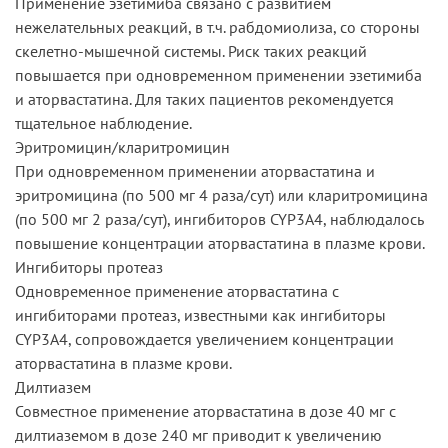
Применение эзетимиба связано с развитием
нежелательных реакций, в т.ч. рабдомиолиза, со стороны
скелетно-мышечной системы. Риск таких реакций
повышается при одновременном применении эзетимиба
и аторвастатина. Для таких пациентов рекомендуется
тщательное наблюдение.
Эритромицин/кларитромицин
При одновременном применении аторвастатина и
эритромицина (по 500 мг 4 раза/сут) или кларитромицина
(по 500 мг 2 раза/сут), ингибиторов CYP3А4, наблюдалось
повышение концентрации аторвастатина в плазме крови.
Ингибиторы протеаз
Одновременное применение аторвастатина с
ингибиторами протеаз, известными как ингибиторы
CYP3А4, сопровождается увеличением концентрации
аторвастатина в плазме крови.
Дилтиазем
Совместное применение аторвастатина в дозе 40 мг с
дилтиаземом в дозе 240 мг приводит к увеличению