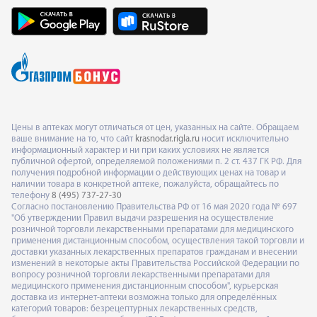
Цены в аптеках могут отличаться от цен, указанных на сайте. Обращаем
ваше внимание на то, что сайт
krasnodar.rigla.ru
носит исключительно
информационный характер и ни при каких условиях не является
публичной офертой, определяемой положениями п. 2 ст. 437 ГК РФ. Для
получения подробной информации о действующих ценах на товар и
наличии товара в конкретной аптеке, пожалуйста, обращайтесь по
телефону
8 (495) 737-27-30
Согласно постановлению Правительства РФ от 16 мая 2020 года № 697
"Об утверждении Правил выдачи разрешения на осуществление
розничной торговли лекарственными препаратами для медицинского
применения дистанционным способом, осуществления такой торговли и
доставки указанных лекарственных препаратов гражданам и внесении
изменений в некоторые акты Правительства Российской Федерации по
вопросу розничной торговли лекарственными препаратами для
медицинского применения дистанционным способом", курьерская
доставка из интернет-аптеки возможна только для определённых
категорий товаров: безрецептурных лекарственных средств,