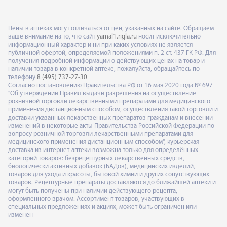
Цены в аптеках могут отличаться от цен, указанных на сайте. Обращаем
ваше внимание на то, что сайт
yamal1.rigla.ru
носит исключительно
информационный характер и ни при каких условиях не является
публичной офертой, определяемой положениями п. 2 ст. 437 ГК РФ. Для
получения подробной информации о действующих ценах на товар и
наличии товара в конкретной аптеке, пожалуйста, обращайтесь по
телефону
8 (495) 737-27-30
Согласно постановлению Правительства РФ от 16 мая 2020 года № 697
"Об утверждении Правил выдачи разрешения на осуществление
розничной торговли лекарственными препаратами для медицинского
применения дистанционным способом, осуществления такой торговли и
доставки указанных лекарственных препаратов гражданам и внесении
изменений в некоторые акты Правительства Российской Федерации по
вопросу розничной торговли лекарственными препаратами для
медицинского применения дистанционным способом", курьерская
доставка из интернет-аптеки возможна только для определённых
категорий товаров: безрецептурных лекарственных средств,
биологически активных добавок (БАДов), медицинских изделий,
товаров для ухода и красоты, бытовой химии и других сопутствующих
товаров. Рецептурные препараты доставляются до ближайшей аптеки и
могут быть получены при наличии действующего рецепта,
оформленного врачом. Ассортимент товаров, участвующих в
специальных предложениях и акциях, может быть ограничен или
изменен