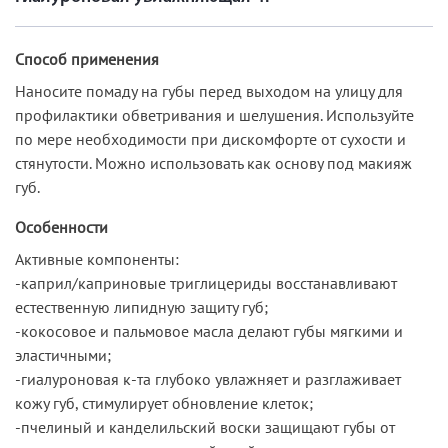
Способ применения
Наносите помаду на губы перед выходом на улицу для
профилактики обветривания и шелушения. Используйте
по мере необходимости при дискомфорте от сухости и
стянутости. Можно использовать как основу под макияж
губ.
Особенности
Активные компоненты:
-каприл/каприновые триглицериды восстанавливают
естественную липидную защиту губ;
-кокосовое и пальмовое масла делают губы мягкими и
эластичными;
-гиалуроновая к-та глубоко увлажняет и разглаживает
кожу губ, стимулирует обновление клеток;
-пчелиный и канделильский воски защищают губы от