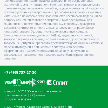
"Об утверждении Правил выдачи разрешения на осуществление
розничной торговли лекарственными препаратами для медицинского
применения дистанционным способом, осуществления такой торговли и
доставки указанных лекарственных препаратов гражданам и внесении
изменений в некоторые акты Правительства Российской Федерации по
вопросу розничной торговли лекарственными препаратами для
медицинского применения дистанционным способом", курьерская
доставка из интернет-аптеки возможна только для определённых
категорий товаров: безрецептурных лекарственных средств,
биологически активных добавок (БАДов), медицинских изделий,
товаров для ухода и красоты, бытовой химии и других сопутствующих
товаров. Рецептурные препараты доставляются до ближайшей аптеки и
могут быть получены при наличии действующего рецепта,
оформленного врачом. Ассортимент товаров, участвующих в
специальных предложениях и акциях, может быть ограничен или
изменен
+7 (495) 737-27-30
Копирайт: © 2026 Общество с ограниченной
ответственностью (ООО) «Ригла»
Все права защищены
115201, г. Москва, Каширское шоссе, д. 22, корп. 4, стр. 1