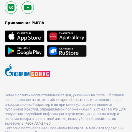
Приложение РИГЛА
Цены в аптеках могут отличаться от цен, указанных на сайте. Обращаем
ваше внимание на то, что сайт
novgorod.rigla.ru
носит исключительно
информационный характер и ни при каких условиях не является
публичной офертой, определяемой положениями п. 2 ст. 437 ГК РФ. Для
получения подробной информации о действующих ценах на товар и
наличии товара в конкретной аптеке, пожалуйста, обращайтесь по
телефону
8 (495) 737-27-30
Согласно постановлению Правительства РФ от 16 мая 2020 года № 697