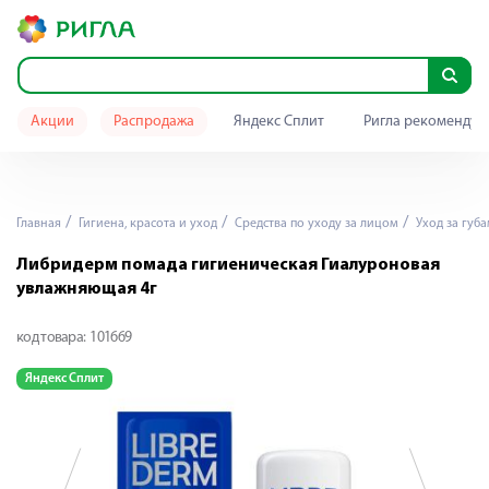
Акции
Распродажа
Яндекс Сплит
Ригла рекомендуе
Главная
Гигиена, красота и уход
Средства по уходу за лицом
Уход за губ
Либридерм помада гигиеническая Гиалуроновая
увлажняющая 4г
код товара:
101669
Яндекс Сплит
Я