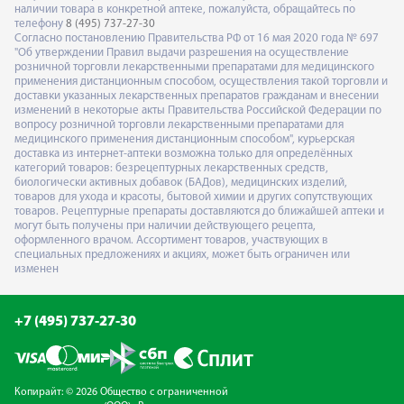
наличии товара в конкретной аптеке, пожалуйста, обращайтесь по
телефону
8 (495) 737-27-30
Согласно постановлению Правительства РФ от 16 мая 2020 года № 697
"Об утверждении Правил выдачи разрешения на осуществление
розничной торговли лекарственными препаратами для медицинского
применения дистанционным способом, осуществления такой торговли и
доставки указанных лекарственных препаратов гражданам и внесении
изменений в некоторые акты Правительства Российской Федерации по
вопросу розничной торговли лекарственными препаратами для
медицинского применения дистанционным способом", курьерская
доставка из интернет-аптеки возможна только для определённых
категорий товаров: безрецептурных лекарственных средств,
биологически активных добавок (БАДов), медицинских изделий,
товаров для ухода и красоты, бытовой химии и других сопутствующих
товаров. Рецептурные препараты доставляются до ближайшей аптеки и
могут быть получены при наличии действующего рецепта,
оформленного врачом. Ассортимент товаров, участвующих в
специальных предложениях и акциях, может быть ограничен или
изменен
+7 (495) 737-27-30
Копирайт: © 2026 Общество с ограниченной