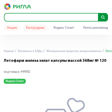
Акции
Распродажа
Яндекс Сплит
Ригла рекомендуе
Главная
Витамины и БАДы
Минеральные вещества, микроэлементы
Лето
Летофарм железа хелат капсулы массой 368мг № 120
код товара:
444982
Яндекс Сплит