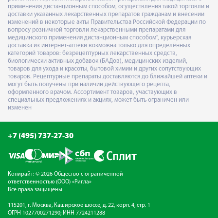
применения дистанционным способом, осуществления такой торговли и
доставки указанных лекарственных препаратов гражданам и внесении
изменений в некоторые акты Правительства Российской Федерации по
вопросу розничной торговли лекарственными препаратами для
медицинского применения дистанционным способом", курьерская
доставка из интернет-аптеки возможна только для определённых
категорий товаров: безрецептурных лекарственных средств,
биологически активных добавок (БАДов), медицинских изделий,
товаров для ухода и красоты, бытовой химии и других сопутствующих
товаров. Рецептурные препараты доставляются до ближайшей аптеки и
могут быть получены при наличии действующего рецепта,
оформленного врачом. Ассортимент товаров, участвующих в
специальных предложениях и акциях, может быть ограничен или
изменен
+7 (495) 737-27-30
Копирайт: © 2026 Общество с ограниченной
ответственностью (ООО) «Ригла»
Все права защищены
115201, г. Москва, Каширское шоссе, д. 22, корп. 4, стр. 1
ОГРН 1027700271290; ИНН 7724211288