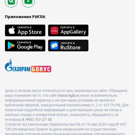
Приложение РИГЛА
Цены в аптеках могут отличаться от цен, указанных на сайте. Обращаем
ваше внимание на то, что сайт
rostov.rigla.ru
носит исключительно
информационный характер и ни при каких условиях не является
публичной офертой, определяемой положениями п. 2 ст. 437 ГК РФ. Для
получения подробной информации о действующих ценах на товар и
наличии товара в конкретной аптеке, пожалуйста, обращайтесь по
телефону
8 (495) 737-27-30
Согласно постановлению Правительства РФ от 16 мая 2020 года № 697
"Об утверждении Правил выдачи разрешения на осуществление
розничной торговли лекарственными препаратами для медицинского