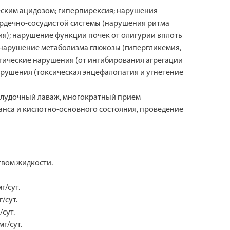
еским ацидозом; гиперпирексия; нарушения
сердечно-сосудистой системы (нарушения ритма
ия); нарушение функции почек от олигурии вплоть
 нарушение метаболизма глюкозы (гипергликемия,
логические нарушения (от ингибирования агрегации
рушения (токсическая энцефалопатия и угнетение
желудочный лаваж, многократный прием
анса и кислотно-основного состояния, проведение
твом жидкости.
г/сут.
/сут.
сут.
г/сут.