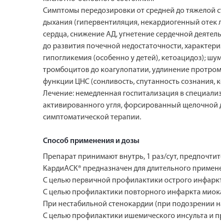
Симптомы передозировки от средней до тяжелой 
дыхания (гипервентиляция, некардиогенный отек л
сердца, снижение АД, угнетение сердечной деятел
до развития почечной недостаточности, характер
гипогликемия (особенно у детей), кетоацидоз); ш
тромбоцитов до коагулопатии, удлинение протром
функции ЦНС (сонливость, спутанность сознания, ко
Лечение: немедленная госпитализация в специали
активированного угля, форсированный щелочной д
симптоматической терапии.
Способ применения и дозы
Препарат принимают внутрь, 1 раз/сут, предпочти
КардиАСК® предназначен для длительного примене
С целью первичной профилактики острого инфаркта
С целью профилактики повторного инфаркта миокар
При нестабильной стенокардии (при подозрении на
С целью профилактики ишемического инсульта и пр