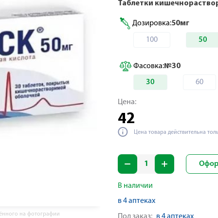
Таблетки кишечнораство
Дозировка:
50мг
100
50
Фасовка:
№30
30
60
Цена:
42
Цена товара действительна тол
Офор
В наличии
в 4 аптеках
жённого на фотографии
Под заказ:
в 4 аптеках