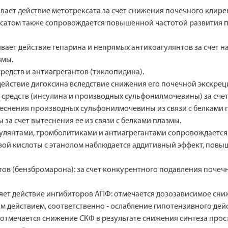
т действие метотрексата за счет снижения почечного клиренс
ксатом также сопровождается повышенной частотой развития 
ает действие гепарина и непрямых антикоагулянтов за счет 
змы.
едств и антиагрегантов (тиклопидина).
ействие дигоксина вследствие снижения его почечной экскрец
 средств (инсулина и производных сульфонилмочевины) за счет
теснения производных сульфонилмочевины из связи с белками 
за счет вытеснения ее из связи с белками плазмы.
гулянтами, тромболитиками и антиагрегантами сопровождаетс
й кислоты с этанолом наблюдается аддитивный эффект, повы
тов (бензбромарона): за счет конкурентного подавления поче
ет действие ингибиторов АПФ: отмечается дозозависимое сни
действием, соответственно - ослабление гипотензивного дейс
 отмечается снижение СКФ в результате снижения синтеза прос