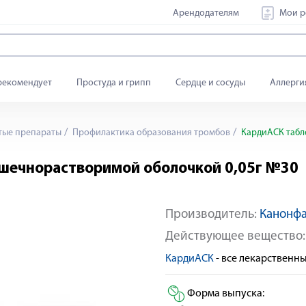
Арендодателям
Мои р
рекомендует
Простуда и грипп
Сердце и сосуды
Аллерги
тые препараты
Профилактика образования тромбов
КардиАСК табл
шечнорастворимой оболочкой 0,05г №30
Производитель:
Канонф
Действующее вещество
КардиАСК
- все лекарственн
Форма выпуска: