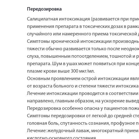
Передозировка
Салицилатная интоксикация (развивается при прием
применения препарата в токсических дозах в рам
случайного или намеренного приема токсической 
Симптомы хронической интоксикации производным
тяжести обычно развивается только после неодно
слуха, повышенным потоотделением, тошнотой и р
препарата. Шум в ушах может появиться при конце
плазме крови выше 300 мкг/мл.
Основным проявлением острой интоксикации являе
от возраста больного и степени тяжести интоксик
Лечение интоксикации проводится в соответствии 
направлено, главным образом, на ускорение вывед
Передозировка особенно опасна у пациентов пожи
Симптомы передозировки от легкой до средней сте
головная боль, спутанность сознания, профузное 
Лечение: желудочный лаваж, многократный прием 
кислотно-основного состояния.