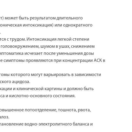
ут) может быть результатом длительного
роническая интоксикация) или однократного
.
я с трудом. Интоксикация легкой степени
я головокружением, шумом в ушах, снижением
имптоматика исчезает после уменьшения дозы
лые симптомы проявляются при концентрации АСК в
омы которого могут варьировать в зависимости
ского ацидоза.
икации и клинической картины и должно быть
са и кислотно-основного состояния.
повышенное потоотделение, тошнота, рвота,
алоз.
тановление водно-электролитного баланса и