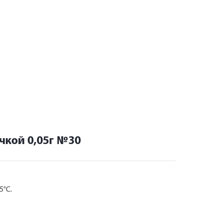
103
4 ×
26
от
кой 0,05г №30
5°C.