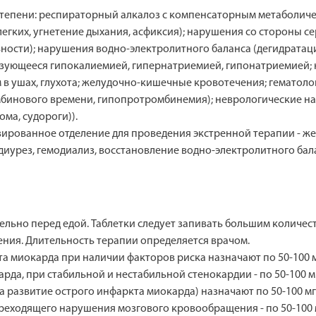
степени: респираторный алкалоз с компенсаторным метаболич
егких, угнетение дыхания, асфиксия); нарушения со стороны 
ьности); нарушения водно-электролитного баланса (дегидратац
изующееся гипокалиемией, гипернатриемией, гипонатриемией;
ум в ушах, глухота; желудочно-кишечные кровотечения; гемато
бинового времени, гипопротромбинемия); неврологические на
ма, судороги)).
зированное отделение для проведения экстренной терапии - 
иурез, гемодиализ, восстановление водно-электролитного бал
тельно перед едой. Таблетки следует запивать большим количес
ния. Длительность терапии определяется врачом.
 миокарда при наличии факторов риска назначают по 50-100 м
да, при стабильной и нестабильной стенокардии - по 50-100 мг
 развитие острого инфаркта миокарда) назначают по 50-100 мг/
еходящего нарушения мозгового кровообращения - по 50-100 м