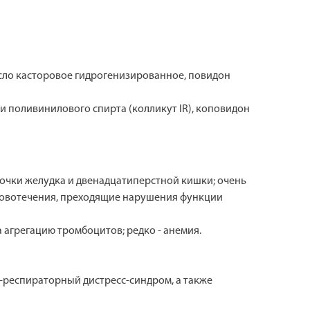
асло касторовое гидрогенизированное, повидон
а и поливинилового спирта (колликут IR), коповидон
олочки желудка и двенадцатиперстной кишки; очень
ровотечения, преходящие нарушения функции
агрегацию тромбоцитов; редко - анемия.
о-респираторный дистресс-синдром, а также