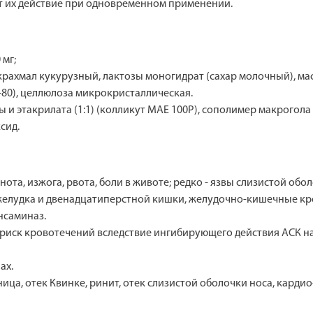
т их действие при одновременном применении.
 мг;
крахмал кукурузный, лактозы моногидрат (сахар молочный), м
н-80), целлюлоза микрокристаллическая.
ы и этакрилата (1:1) (колликут МАЕ 100Р), сополимер макрогол
сид.
ота, изжога, рвота, боли в животе; редко - язвы слизистой об
 желудка и двенадцатиперстной кишки, желудочно-кишечные к
нсаминаз.
иск кровотечений вследствие ингибирующего действия АСК на 
ах.
ица, отек Квинке, ринит, отек слизистой оболочки носа, карди