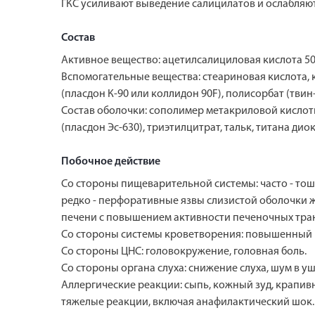
ГКС усиливают выведение салицилатов и ослабляю
Состав
Активное вещество: ацетилсалициловая кислота 50
Вспомогательные вещества: стеариновая кислота, 
(пласдон К-90 или коллидон 90F), полисорбат (тви
Состав оболочки: сополимер­ метакриловой ­­кислот
(пласдон Эс-630), триэтилцитрат, тальк, титана диок
Побочное действие
Со стороны пищеварительной системы: часто - тошн
редко - перфоративные язвы слизистой оболочки
печени с повышением активности печеночных тра
Со стороны системы кроветворения: повышенный р
Со стороны ЦНС: головокружение, головная боль.
Со стороны органа слуха: снижение слуха, шум в уш
Аллергические реакции: сыпь, кожный зуд, крапивн
тяжелые реакции, включая анафилактический шок.