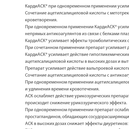
КардиАСК® при одновременном применении усиливае
Сочетание ацетилсалициловой кислоты с метотре
кроветворения.
При одновременном применении КардиАСК® усилив
непрямых антикоагулянтов из связи с белками пла
КардиАСК® усиливает эффекты тромболитических ср
При сочетанном применении препарат усиливает д
КардиАСК® усиливает действие гипогликемических
ацетилсалициловой кислоты в высоких дозах и вы
Препарат усиливает действие вальпроевой кислоты 
Сочетание ацетилсалициловой кислоты с антикоа
При одновременном применении ацетилсалицилово
и удлинения времени кровотечения.
АСК ослабляет действие урикозурических препара
происходит снижение урикозурического эффекта.
При одновременном применении препарат ослабля
простагландинов, обладающих сосудорасширяющим 
АСК в высоких дозах снижает эффекты диуретиков: