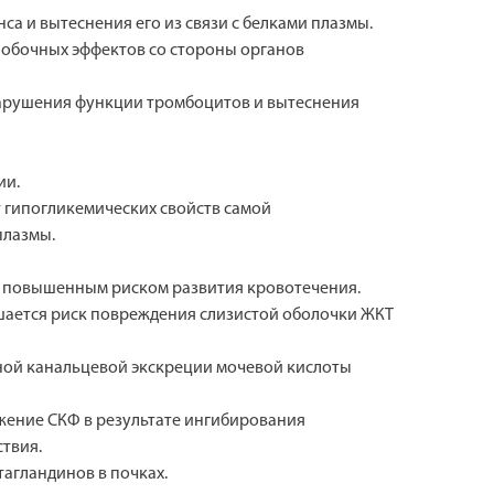
а и вытеснения его из связи с белками плазмы.
побочных эффектов со стороны органов
нарушения функции тромбоцитов и вытеснения
ии.
 гипогликемических свойств самой
плазмы.
я повышенным риском развития кровотечения.
шается риск повреждения слизистой оболочки ЖКТ
чной канальцевой экскреции мочевой кислоты
жение СКФ в результате ингибирования
твия.
тагландинов в почках.