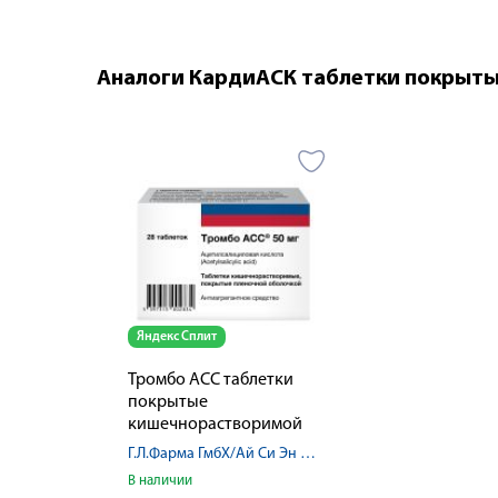
Аналоги КардиАСК таблетки покрыты
Яндекс Сплит
Тромбо АСС таблетки
покрытые
кишечнорастворимой
пленочной оболочкой
Г.Л.Фарма ГмбХ/Ай Си Эн Польфа Жешув А.О.
50мг №28
В наличии