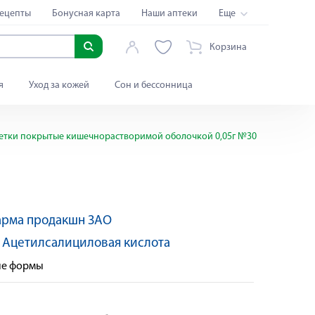
ецепты
Бонусная карта
Наши аптеки
Еще
Корзина
я
Уход за кожей
Сон и бессонница
етки покрытые кишечнорастворимой оболочкой 0,05г №30
арма продакшн ЗАО
:
Ацетилсалициловая кислота
ые формы