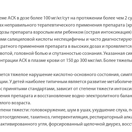
е АСК в дозе более 100 мг/кг/сут на протяжении более чем 2 с
ках неправильного терапевтического применения препарата (х
дозы препарата взрослым или ребенком (острая интоксикация)
и салициловой кислоты неспецифичны и часто диагностируютс
кратного применения препарата в высоких дозах и проявляетс
вотой, головной болью и спутанностью сознания. Указанная с
нтрации АСК в плазме крови от 150 до 300 мкг/мл. Более тяже
тся тяжелое нарушение кислотно-основного состояния, симпт
ации. У детей наиболее типичным является развитие метаболиче
с принятыми стандартами, зависит от степени тяжести интокс
ения препарата и восстановление водно-электролитного балан
лого возраста.
пени тяжести: головокружение, шум в ушах, ухудшение слуха, 
потоотделение, тахипноэ, гипервентиляция, респираторный алк
активированного угля, форсированный щелочной диурез, восс