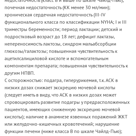
почечная недостаточность (КК менее 30 мл/мин);
хроническая сердечная недостаточность (III-IV
функционального класса по классификации NYHA; I и III
триместры беременности; период лактации; детский и
подростковый возраст до 18 лет; дефицит лактазы,
непереносимость лактозы, синдром мальабсорбции
глюкозы/галактозы; повышенная чувствительность к
ацетилсалициловой кислоте и вспомогательным
компонентам препарата; повышенная чувствительность к
другим НПВП.
С осторожностью: подагра, гиперурикемия, т.к. АСК в
низких дозах снижает экскрецию мочевой кислоты
(следует иметь в виду, что АСК в низких дозах может
спровоцировать развитие подагры у предрасположенных
пациентов, имеющих сниженную экскрецию мочевой
кислоты); наличие в анамнезе язвенных поражений ЖКТ
или желудочно-кишечных кровотечений; нарушение
функции печени (ниже класса В по шкале Чайлд-Пью);