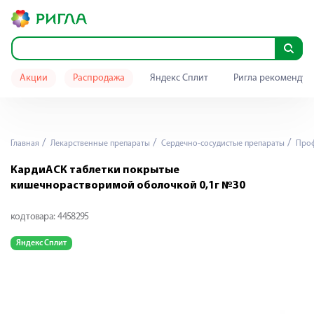
Акции
Распродажа
Яндекс Сплит
Ригла рекомендуе
Главная
Лекарственные препараты
Сердечно-сосудистые препараты
Проф
КардиАСК таблетки покрытые
кишечнорастворимой оболочкой 0,1г №30
код товара:
4458295
Яндекс Сплит