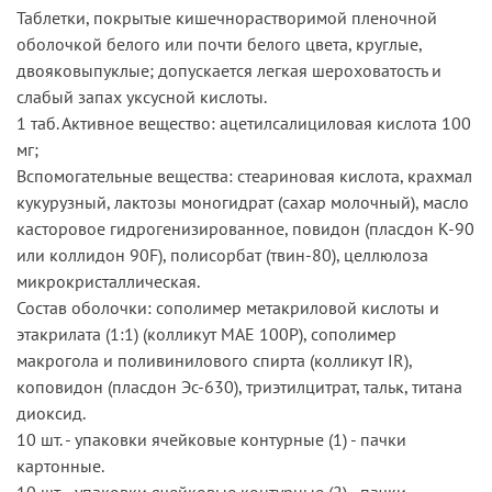
Таблетки, покрытые кишечнорастворимой пленочной
оболочкой белого или почти белого цвета, круглые,
двояковыпуклые; допускается легкая шероховатость и
слабый запах уксусной кислоты.
1 таб. Активное вещество: ацетилсалициловая кислота 100
мг;
Вспомогательные вещества: стеариновая кислота, крахмал
кукурузный, лактозы моногидрат (сахар молочный), масло
касторовое гидрогенизированное, повидон (пласдон К-90
или коллидон 90F), полисорбат (твин-80), целлюлоза
микрокристаллическая.
Состав оболочки: сополимер­ метакриловой ­­кислоты и
этакрилата (1:1) (колликут МАЕ 100Р), сополимер
макрогола и поливинилового спирта (колликут IR),
коповидон (пласдон Эс-630), триэтилцитрат, тальк, титана
диоксид.
10 шт. - упаковки ячейковые контурные (1) - пачки
картонные.
10 шт. - упаковки ячейковые контурные (2) - пачки