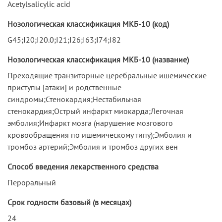
Acetylsalicylic acid
Нозологическая классификация МКБ-10 (код)
G45;I20;I20.0;I21;I26;I63;I74;I82
Нозологическая классификация МКБ-10 (название)
Преходящие транзиторные церебральные ишемические
приступы [атаки] и родственные
синдромы;Стенокардия;Нестабильная
стенокардия;Острый инфаркт миокарда;Легочная
эмболия;Инфаркт мозга (нарушение мозгового
кровообращения по ишемическому типу);Эмболия и
тромбоз артерий;Эмболия и тромбоз других вен
Способ введения лекарственного средства
Пероральный
Срок годности базовый (в месяцах)
24