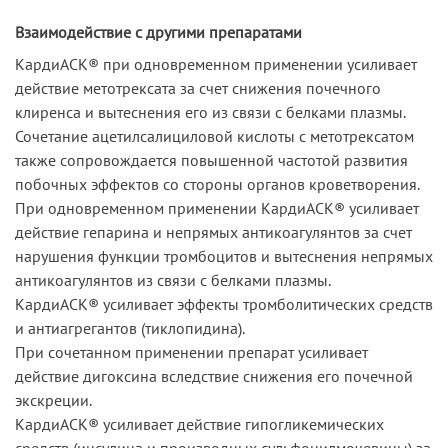
Взаимодействие с другими препаратами
КардиАСК® при одновременном применении усиливает
действие метотрексата за счет снижения почечного
клиренса и вытеснения его из связи с белками плазмы.
Сочетание ацетилсалициловой кислоты с метотрексатом
также сопровождается повышенной частотой развития
побочных эффектов со стороны органов кроветворения.
При одновременном применении КардиАСК® усиливает
действие гепарина и непрямых антикоагулянтов за счет
нарушения функции тромбоцитов и вытеснения непрямых
антикоагулянтов из связи с белками плазмы.
КардиАСК® усиливает эффекты тромболитических средств
и антиагрегантов (тиклопидина).
При сочетанном применении препарат усиливает
действие дигоксина вследствие снижения его почечной
экскреции.
КардиАСК® усиливает действие гипогликемических
средств (инсулина и производных сульфонилмочевины) за