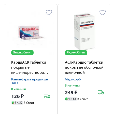
Яндекс Сплит
Яндекс Сплит
КардиАСК таблетки
АСК-Кардио таблетки
покрытые
покрытые оболочкой
кишечнорастворимой
пленочной
оболочкой 100мг
растворимые в
Канонфарма продакшн
Медисорб
№60
кишечнике 100мг №
ЗАО
В наличии
100
В наличии
249
₽
126
₽
4 ×
63
В Сплит
4 ×
32
В Сплит