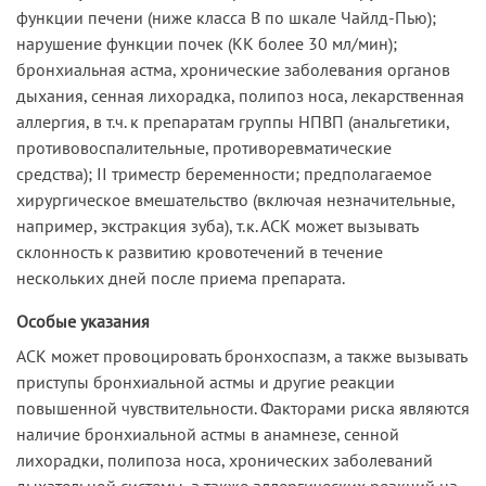
функции печени (ниже класса В по шкале Чайлд-Пью);
нарушение функции почек (КК более 30 мл/мин);
бронхиальная астма, хронические заболевания органов
дыхания, сенная лихорадка, полипоз носа, лекарственная
аллергия, в т.ч. к препаратам группы НПВП (анальгетики,
противовоспалительные, противоревматические
средства); II триместр беременности; предполагаемое
хирургическое вмешательство (включая незначительные,
например, экстракция зуба), т.к. АСК может вызывать
склонность к развитию кровотечений в течение
нескольких дней после приема препарата.
Особые указания
АСК может провоцировать бронхоспазм, а также вызывать
приступы бронхиальной астмы и другие реакции
повышенной чувствительности. Факторами риска являются
наличие бронхиальной астмы в анамнезе, сенной
лихорадки, полипоза носа, хронических заболеваний
дыхательной системы, а также аллергических реакций на