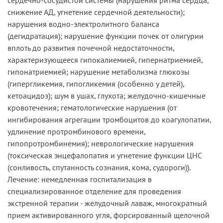
снижение АД, угнетение сердечной деятельности);
нарушения водно-электролитного баланса
(дегидратация); нарушение функции почек от олигурии
вплоть до развития почечной недостаточности,
характеризующееся гипокалиемией, гипернатриемией,
гипонатриемией; нарушение метаболизма глюкозы
(гипергликемия, гипогликемия (особенно у детей),
кетоацидоз); шум в ушах, глухота; желудочно-кишечные
кровотечения; гематологические нарушения (от
ингибирования агрегации тромбоцитов до коагулопатии,
удлинение протромбинового времени,
гипопротромбинемия); неврологические нарушения
(токсическая энцефалопатия и угнетение функции ЦНС
(сонливость, спутанность сознания, кома, судороги)).
Лечение: немедленная госпитализация в
специализированное отделение для проведения
экстренной терапии - желудочный лаваж, многократный
прием активированного угля, форсированный щелочной