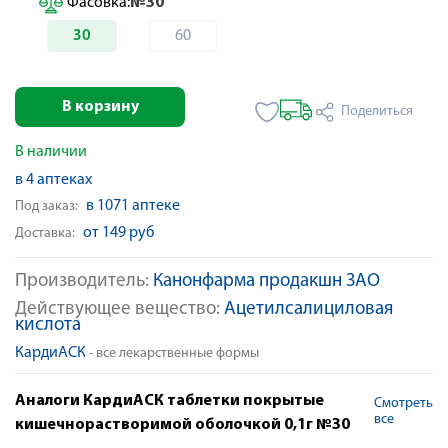
Фасовка:
№30
30
60
В корзину
Поделиться
В наличии
в 4 аптеках
в 1071 аптеке
Под заказ:
от 149 руб
Доставка:
Производитель:
Канонфарма продакшн ЗАО
Действующее вещество:
Ацетилсалициловая
кислота
КардиАСК
- все лекарственные формы
Аналоги КардиАСК таблетки покрытые
Смотреть
все
кишечнорастворимой оболочкой 0,1г №30