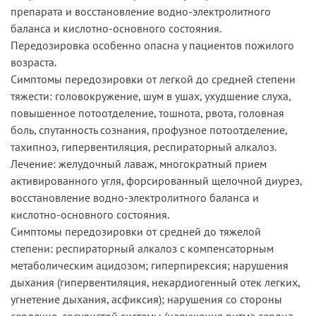
препарата и восстановление водно-электролитного
баланса и кислотно-основного состояния.
Передозировка особенно опасна у пациентов пожилого
возраста.
Симптомы передозировки от легкой до средней степени
тяжести: головокружение, шум в ушах, ухудшение слуха,
повышенное потоотделение, тошнота, рвота, головная
боль, спутанность сознания, профузное потоотделение,
тахипноэ, гипервентиляция, респираторный алкалоз.
Лечение: желудочный лаваж, многократный прием
активированного угля, форсированный щелочной диурез,
восстановление водно-электролитного баланса и
кислотно-основного состояния.
Симптомы передозировки от средней до тяжелой
степени: респираторный алкалоз с компенсаторным
метаболическим ацидозом; гиперпирексия; нарушения
дыхания (гипервентиляция, некардиогенный отек легких,
угнетение дыхания, асфиксия); нарушения со стороны
сердечно-сосудистой системы (нарушения ритма сердца,