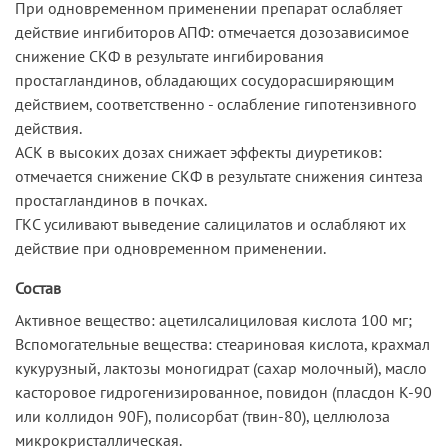
При одновременном применении препарат ослабляет
действие ингибиторов АПФ: отмечается дозозависимое
снижение СКФ в результате ингибирования
простагландинов, обладающих сосудорасширяющим
действием, соответственно - ослабление гипотензивного
действия.
АСК в высоких дозах снижает эффекты диуретиков:
отмечается снижение СКФ в результате снижения синтеза
простагландинов в почках.
ГКС усиливают выведение салицилатов и ослабляют их
действие при одновременном применении.
Состав
Активное вещество: ацетилсалициловая кислота 100 мг;
Вспомогательные вещества: стеариновая кислота, крахмал
кукурузный, лактозы моногидрат (сахар молочный), масло
касторовое гидрогенизированное, повидон (пласдон К-90
или коллидон 90F), полисорбат (твин-80), целлюлоза
микрокристаллическая.