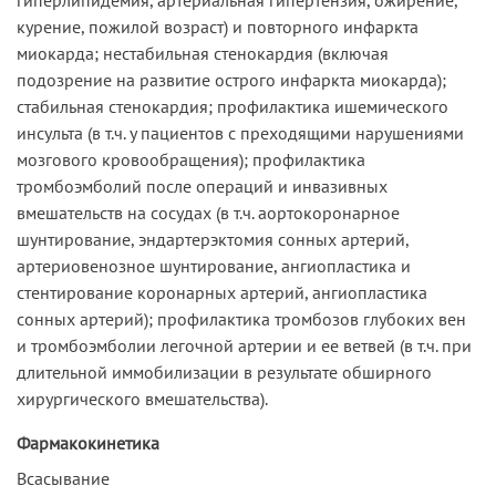
курение, пожилой возраст) и повторного инфаркта
миокарда; нестабильная стенокардия (включая
подозрение на развитие острого инфаркта миокарда);
стабильная стенокардия; профилактика ишемического
инсульта (в т.ч. у пациентов с преходящими нарушениями
мозгового кровообращения); профилактика
тромбоэмболий после операций и инвазивных
вмешательств на сосудах (в т.ч. аортокоронарное
шунтирование, эндартерэктомия сонных артерий,
артериовенозное шунтирование, ангиопластика и
стентирование коронарных артерий, ангиопластика
сонных артерий); профилактика тромбозов глубоких вен
и тромбоэмболии легочной артерии и ее ветвей (в т.ч. при
длительной иммобилизации в результате обширного
хирургического вмешательства).
Фармакокинетика
Всасывание