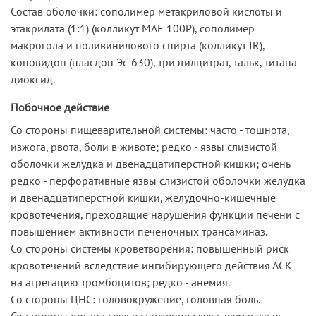
Состав оболочки: сополимер­ метакриловой ­­кислоты и
этакрилата (1:1) (колликут МАЕ 100Р), сополимер
макрогола и поливинилового спирта (колликут IR),
коповидон (пласдон Эс-630), триэтилцитрат, тальк, титана
диоксид.
Побочное действие
Со стороны пищеварительной системы: часто - тошнота,
изжога, рвота, боли в животе; редко - язвы слизистой
оболочки желудка и двенадцатиперстной кишки; очень
редко - перфоративные язвы слизистой оболочки желудка
и двенадцатиперстной кишки, желудочно-кишечные
кровотечения, преходящие нарушения функции печени с
повышением активности печеночных трансаминаз.
Со стороны системы кроветворения: повышенный риск
кровотечений вследствие ингибирующего действия АСК
на агрегацию тромбоцитов; редко - анемия.
Со стороны ЦНС: головокружение, головная боль.
Со стороны органа слуха: снижение слуха, шум в ушах.