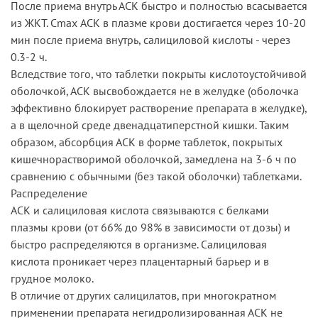
После приема внутрь АСК быстро и полностью всасывается
из ЖКТ. Cmax АСК в плазме крови достигается через 10-20
мин после приема внутрь, салициловой кислоты - через
0.3-2 ч.
Вследствие того, что таблетки покрыты кислотоустойчивой
оболочкой, АСК высвобождается не в желудке (оболочка
эффективно блокирует растворение препарата в желудке),
а в щелочной среде двенадцатиперстной кишки. Таким
образом, абсорбция АСК в форме таблеток, покрытых
кишечнорастворимой оболочкой, замедлена на 3-6 ч по
сравнению с обычными (без такой оболочки) таблетками.
Распределение
АСК и салициловая кислота связываются с белками
плазмы крови (от 66% до 98% в зависимости от дозы) и
быстро распределяются в организме. Салициловая
кислота проникает через плацентарный барьер и в
грудное молоко.
В отличие от других салицилатов, при многократном
применении препарата негидролизированная АСК не