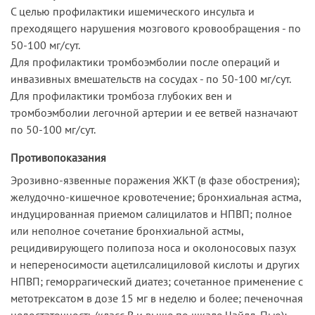
С целью профилактики ишемического инсульта и
преходящего нарушения мозгового кровообращения - по
50-100 мг/сут.
Для профилактики тромбоэмболии после операций и
инвазивных вмешательств на сосудах - по 50-100 мг/сут.
Для профилактики тромбоза глубоких вен и
тромбоэмболии легочной артерии и ее ветвей назначают
по 50-100 мг/сут.
Противопоказания
Эрозивно-язвенные поражения ЖКТ (в фазе обострения);
желудочно-кишечное кровотечение; бронхиальная астма,
индуцированная приемом салицилатов и НПВП; полное
или неполное сочетание бронхиальной астмы,
рецидивирующего полипоза носа и околоносовых пазух
и непереносимости ацетилсалициловой кислоты и других
НПВП; геморрагический диатез; сочетанное применение с
метотрексатом в дозе 15 мг в неделю и более; печеночная
недостаточность (класс В и выше по шкале Чайлд-Пью);