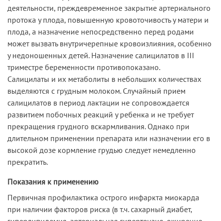
деятельности, преждевременное закрытие артериального
протока у плода, повышенную кровоточивость у матери и
плода, а назначение непосредственно перед родами
может вызвать внутричерепные кровоизлияния, особенно
у недоношенных детей. Назначение салицилатов в III
триместре беременности противопоказано.
Салицилаты и их метаболиты в небольших количествах
выделяются с грудным молоком. Случайный прием
салицилатов в период лактации не сопровождается
развитием побочных реакций у ребенка и не требует
прекращения грудного вскармливания. Однако при
длительном применении препарата или назначении его в
высокой дозе кормление грудью следует немедленно
прекратить.
Показания к применению
Первичная профилактика острого инфаркта миокарда
при наличии факторов риска (в т.ч. сахарный диабет,
гиперлипидемия, артериальная гипертензия, ожирение,