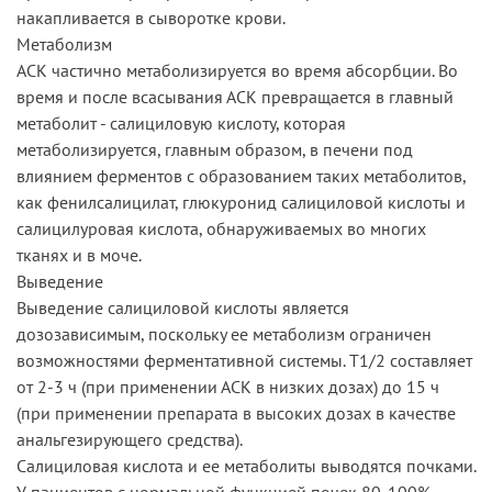
накапливается в сыворотке крови.
Метаболизм
АСК частично метаболизируется во время абсорбции. Во
время и после всасывания АСК превращается в главный
метаболит - салициловую кислоту, которая
метаболизируется, главным образом, в печени под
влиянием ферментов с образованием таких метаболитов,
как фенилсалицилат, глюкуронид салициловой кислоты и
салицилуровая кислота, обнаруживаемых во многих
тканях и в моче.
Выведение
Выведение салициловой кислоты является
дозозависимым, поскольку ее метаболизм ограничен
возможностями ферментативной системы. Т1/2 составляет
от 2-3 ч (при применении АСК в низких дозах) до 15 ч
(при применении препарата в высоких дозах в качестве
анальгезирующего средства).
Салициловая кислота и ее метаболиты выводятся почками.
У пациентов с нормальной функцией почек 80-100%