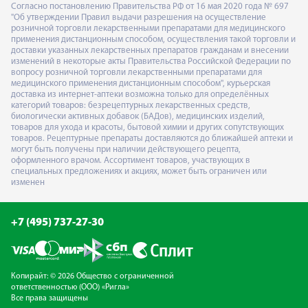
Согласно постановлению Правительства РФ от 16 мая 2020 года № 697
"Об утверждении Правил выдачи разрешения на осуществление
розничной торговли лекарственными препаратами для медицинского
применения дистанционным способом, осуществления такой торговли и
доставки указанных лекарственных препаратов гражданам и внесении
изменений в некоторые акты Правительства Российской Федерации по
вопросу розничной торговли лекарственными препаратами для
медицинского применения дистанционным способом", курьерская
доставка из интернет-аптеки возможна только для определённых
категорий товаров: безрецептурных лекарственных средств,
биологически активных добавок (БАДов), медицинских изделий,
товаров для ухода и красоты, бытовой химии и других сопутствующих
товаров. Рецептурные препараты доставляются до ближайшей аптеки и
могут быть получены при наличии действующего рецепта,
оформленного врачом. Ассортимент товаров, участвующих в
специальных предложениях и акциях, может быть ограничен или
изменен
+7 (495) 737-27-30
Копирайт: © 2026 Общество с ограниченной
ответственностью (ООО) «Ригла»
Все права защищены