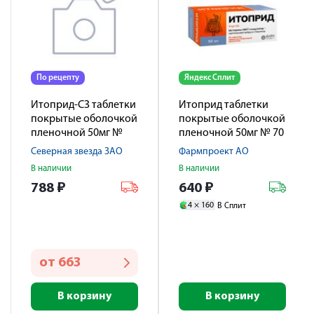
По рецепту
Яндекс Сплит
Итоприд-СЗ таблетки
Итоприд таблетки
покрытые оболочкой
покрытые оболочкой
пленочной 50мг №
пленочной 50мг № 70
100
Северная звезда ЗАО
Фармпроект АО
В наличии
В наличии
788
₽
640
₽
4 ×
160
В Сплит
от
663
В корзину
В корзину