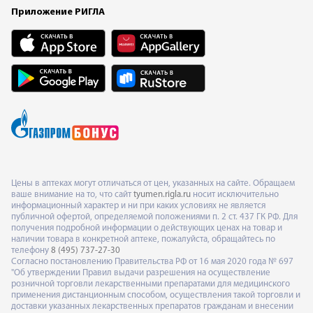
Приложение РИГЛА
Цены в аптеках могут отличаться от цен, указанных на сайте. Обращаем
ваше внимание на то, что сайт
tyumen.rigla.ru
носит исключительно
информационный характер и ни при каких условиях не является
публичной офертой, определяемой положениями п. 2 ст. 437 ГК РФ. Для
получения подробной информации о действующих ценах на товар и
наличии товара в конкретной аптеке, пожалуйста, обращайтесь по
телефону
8 (495) 737-27-30
Согласно постановлению Правительства РФ от 16 мая 2020 года № 697
"Об утверждении Правил выдачи разрешения на осуществление
розничной торговли лекарственными препаратами для медицинского
применения дистанционным способом, осуществления такой торговли и
доставки указанных лекарственных препаратов гражданам и внесении