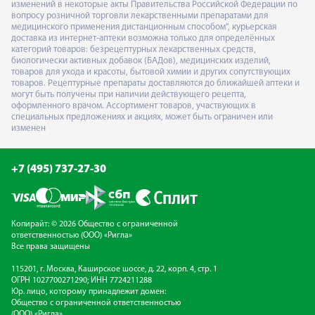
изменений в некоторые акты Правительства Российской Федерации по
вопросу розничной торговли лекарственными препаратами для
медицинского применения дистанционным способом", курьерская
доставка из интернет-аптеки возможна только для определённых
категорий товаров: безрецептурных лекарственных средств,
биологически активных добавок (БАДов), медицинских изделий,
товаров для ухода и красоты, бытовой химии и других сопутствующих
товаров. Рецептурные препараты доставляются до ближайшей аптеки и
могут быть получены при наличии действующего рецепта,
оформленного врачом. Ассортимент товаров, участвующих в
специальных предложениях и акциях, может быть ограничен или
изменен
+7 (495) 737-27-30
Копирайт: © 2026 Общество с ограниченной
ответственностью (ООО) «Ригла»
Все права защищены
115201, г. Москва, Каширское шоссе, д. 22, корп. 4, стр. 1
ОГРН 1027700271290; ИНН 7724211288
Юр. лицо, которому принадлежит домен:
Общество с ограниченной ответственностью
(ООО) «Ригла»