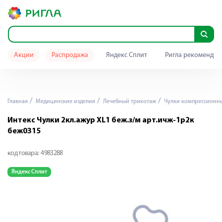
Акции
Распродажа
Яндекс Сплит
Ригла рекомендуе
Главная
Медицинские изделия
Лечебный трикотаж
Чулки компрессионн
Интекс Чулки 2кл.ажур XL1 беж.з/м арт.ичж-1р2к
беж0315
код товара:
4983288
Яндекс Сплит