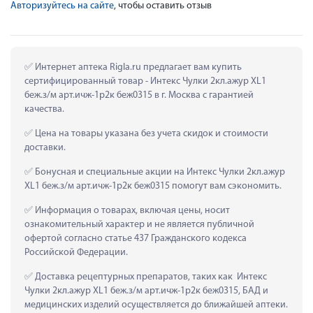
Авторизуйтесь на сайте
, чтобы оставить отзыв
 Интернет аптека Rigla.ru предлагает вам купить 
сертифицированный товар - Интекс Чулки 2кл.ажур XL1 
беж.з/м арт.ичж-1р2к беж0315 в г. Москва с гарантией 
качества.
 Цена на товары указана без учета скидок и стоимости 
доставки.
 Бонусная и специальные акции на Интекс Чулки 2кл.ажур 
XL1 беж.з/м арт.ичж-1р2к беж0315 помогут вам сэкономить.
 Информация о товарах, включая цены, носит 
ознакомительный характер и не является публичной 
офертой согласно статье 437 Гражданского кодекса 
Российской Федерации.
 Доставка рецептурных препаратов, таких как  Интекс 
Чулки 2кл.ажур XL1 беж.з/м арт.ичж-1р2к беж0315, БАД и 
медицинских изделий осуществляется до ближайшей аптеки.