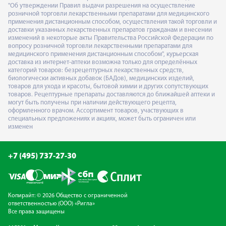
"Об утверждении Правил выдачи разрешения на осуществление
розничной торговли лекарственными препаратами для медицинского
применения дистанционным способом, осуществления такой торговли и
доставки указанных лекарственных препаратов гражданам и внесении
изменений в некоторые акты Правительства Российской Федерации по
вопросу розничной торговли лекарственными препаратами для
медицинского применения дистанционным способом", курьерская
доставка из интернет-аптеки возможна только для определённых
категорий товаров: безрецептурных лекарственных средств,
биологически активных добавок (БАДов), медицинских изделий,
товаров для ухода и красоты, бытовой химии и других сопутствующих
товаров. Рецептурные препараты доставляются до ближайшей аптеки и
могут быть получены при наличии действующего рецепта,
оформленного врачом. Ассортимент товаров, участвующих в
специальных предложениях и акциях, может быть ограничен или
изменен
+7 (495) 737-27-30
Копирайт: © 2026 Общество с ограниченной
ответственностью (ООО) «Ригла»
Все права защищены