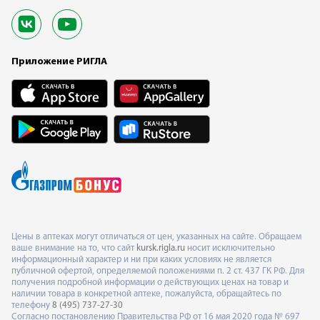
Приложение РИГЛА
Цены в аптеках могут отличаться от цен, указанных на сайте. Обращаем
ваше внимание на то, что сайт
kursk.rigla.ru
носит исключительно
информационный характер и ни при каких условиях не является
публичной офертой, определяемой положениями п. 2 ст. 437 ГК РФ. Для
получения подробной информации о действующих ценах на товар и
наличии товара в конкретной аптеке, пожалуйста, обращайтесь по
телефону
8 (495) 737-27-30
Согласно постановлению Правительства РФ от 16 мая 2020 года № 697