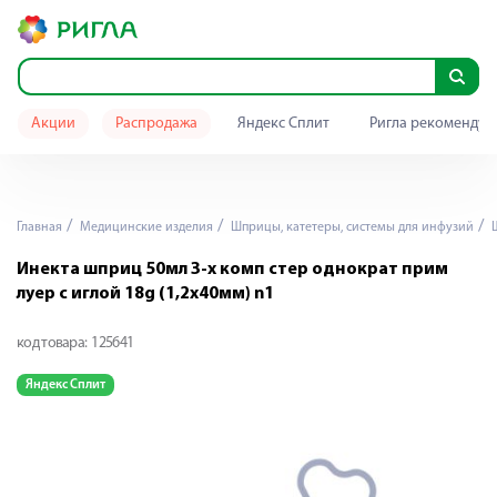
Акции
Распродажа
Яндекс Сплит
Ригла рекомендуе
Главная
Медицинские изделия
Шприцы, катетеры, системы для инфузий
Ш
Инекта шприц 50мл 3-х комп стер однократ прим
луер c иглой 18g (1,2х40мм) n1
код товара:
125641
Яндекс Сплит