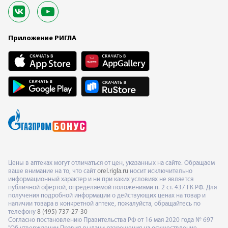
Приложение РИГЛА
Цены в аптеках могут отличаться от цен, указанных на сайте. Обращаем
ваше внимание на то, что сайт
orel.rigla.ru
носит исключительно
информационный характер и ни при каких условиях не является
публичной офертой, определяемой положениями п. 2 ст. 437 ГК РФ. Для
получения подробной информации о действующих ценах на товар и
наличии товара в конкретной аптеке, пожалуйста, обращайтесь по
телефону
8 (495) 737-27-30
Согласно постановлению Правительства РФ от 16 мая 2020 года № 697