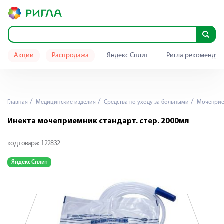
Акции
Распродажа
Яндекс Сплит
Ригла рекомендуе
Главная
Медицинские изделия
Средства по уходу за больными
Мочепри
Инекта мочеприемник стандарт. стер. 2000мл
код товара:
122832
Яндекс Сплит
Я