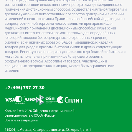
"Об утверждении Правил выдачи разрешения на осуществление
розничной торговли лекарственными препаратами для медицинского
применения дистанционным способом, осуществления такой торговли и
доставки указанных лекарственных препаратов гражданам и внесении
изменений в некоторые акты Правительства Российской Федерации по
вопросу розничной торговли лекарственными препаратами для
медицинского применения дистанционным способом", курьерская
доставка из интернет-аптеки возможна только для определённых
категорий товаров: безрецептурных лекарственных средств,
биологически активных добавок (БАДов), медицинских изделий,
товаров для ухода и красоты, бытовой химии и других сопутствующих
товаров. Рецептурные препараты доставляются до ближайшей аптеки и
могут быть получены при наличии действующего рецепта,
оформленного врачом. Ассортимент товаров, участвующих в
специальных предложениях и акциях, может быть ограничен или
изменен
+7 (495) 737-27-30
Копирайт: © 2026 Общество с ограниченной
ответственностью (ООО) «Ригла»
Все права защищены
115201, г. Москва, Каширское шоссе, д. 22, корп. 4, стр. 1