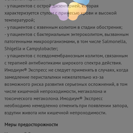
- у пациентов с острой дизентерией, которая
характеризуется стулом с примесью крови и высокой
температурой;
- у пациентов с язвенным колитом в стадии обострения;
- у пациентов с бактериальным энтероколитом, вызванным
патогенными микроорганизмами, в том числе Salmonella,
Shigella и Campylobacter;
- у пациентов с псевдомембранозным колитом, связанным
с терапией антибиотиками широкого спектра действия.
Имодиум® Экспресс не следует применять в случаях, когда
замедление перистальтики нежелательно из-за
возможного риска развития серьезных осложнений, в том
числе кишечной непроходимости, мегаколона и
токсического мегаколона. Имодиум® Экспресс
необходимо немедленно отменить при появлении запора,
вздутии живота или кишечной непроходимости.
Меры предосторожности