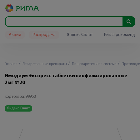
Акции
Распродажа
Яндекс Сплит
Ригла рекомендуе
Главная
Лекарственные препараты
Пищеварительная система
Противоди
Имодиум Экспресс таблетки лиофилизированные
2мг №20
код товара:
99960
Яндекс Сплит
Я