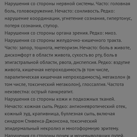
Нарушения со стороны нервной системы. Часто: головная
боль, головокружение. Нечасто: сонливость. Редко:
нарушение координации, угнетение сознания, гипертонус,
потеря сознания, ступор.
Нарушения со стороны органа зрения. Редко: миоз.
Нарушения со стороны желудочно-кишечного тракта.
Часто: запор, тошнота, метеоризм. Нечасто: боль в животе,
дискомфорт в области живота, сухость во рту, боль в
эпигастральной области, рвота, диспепсия. Редко: вздутие
живота, кишечная непроходимость (в том числе,
паралитическая кишечная непроходимость), мегаколон (в
том числе, токсический мегаколон), глоссалгия. Частота
неизвестна: острый панкреатит.
Нарушения со стороны кожи и подкожных тканей.
Нечасто: кожная сыпь. Редко: ангионевротический отек,
кожный зуд, крапивница, буллезная сыпь, включая
синдром Стивенса-Джонсона, токсический
эпидермальный некролиз и многоформную эритему.
Нарушения со стороны почек и мочевыводящих путей.