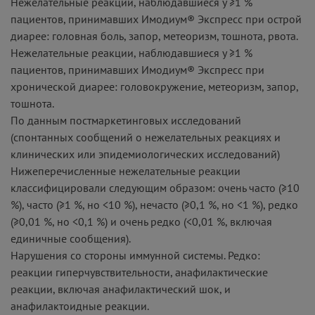
Нежелательные реакции, наблюдавшиеся у ≥1 %
пациентов, принимавших Имодиум® Экспресс при острой
диарее: головная боль, запор, метеоризм, тошнота, рвота.
Нежелательные реакции, наблюдавшиеся у ≥1 %
пациентов, принимавших Имодиум® Экспресс при
хронической диарее: головокружение, метеоризм, запор,
тошнота.
По данным постмаркетинговых исследований
(спонтанных сообщений о нежелательных реакциях и
клинических или эпидемиологических исследований)
Нижеперечисленные нежелательные реакции
классифицировали следующим образом: очень часто (≥10
%), часто (≥1 %, но <10 %), нечасто (≥0,1 %, но <1 %), редко
(≥0,01 %, но <0,1 %) и очень редко (<0,01 %, включая
единичные сообщения).
Нарушения со стороны иммунной системы. Редко:
реакции гиперчувствительности, анафилактические
реакции, включая анафилактический шок, и
анафилактоидные реакции.