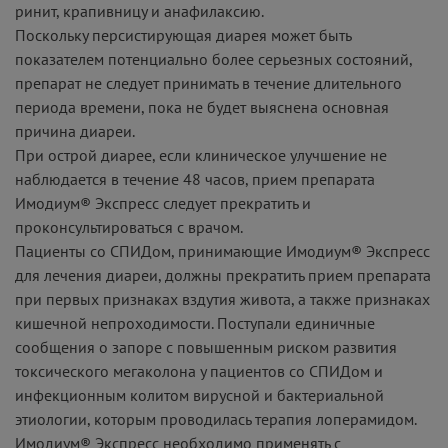
ринит, крапивницу и анафилаксию.
Поскольку персистирующая диарея может быть
показателем потенциально более серьезных состояний,
препарат не следует принимать в течение длительного
периода времени, пока не будет выяснена основная
причина диареи.
При острой диарее, если клиническое улучшение не
наблюдается в течение 48 часов, прием препарата
Имодиум® Экспресс следует прекратить и
проконсультироваться с врачом.
Пациенты со СПИДом, принимающие Имодиум® Экспресс
для лечения диареи, должны прекратить прием препарата
при первых признаках вздутия живота, а также признаках
кишечной непроходимости. Поступали единичные
сообщения о запоре с повышенным риском развития
токсического мегаколона у пациентов со СПИДом и
инфекционным колитом вирусной и бактериальной
этиологии, которым проводилась терапия лоперамидом.
Имодиум® Экспресс необходимо применять с