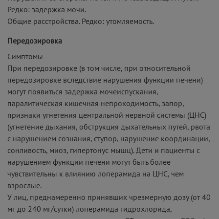
Редко: задержка мочи.
Общие расстройства. Редко: утомляемость.
Передозировка
Симптомы
При передозировке (в том числе, при относительной
передозировке вследствие нарушения функции печени)
могут появиться задержка мочеиспускания,
паралитическая кишечная непроходимость, запор,
признаки угнетения центральной нервной системы (ЦНС)
(угнетение дыхания, обструкция дыхательных путей, рвота
с нарушением сознания, ступор, нарушение координации,
сонливость, миоз, гипертонус мышц). Дети и пациенты с
нарушением функции печени могут быть более
чувствительны к влиянию лоперамида на ЦНС, чем
взрослые.
У лиц, преднамеренно принявших чрезмерную дозу (от 40
мг до 240 мг/сутки) лоперамида гидрохлорида,