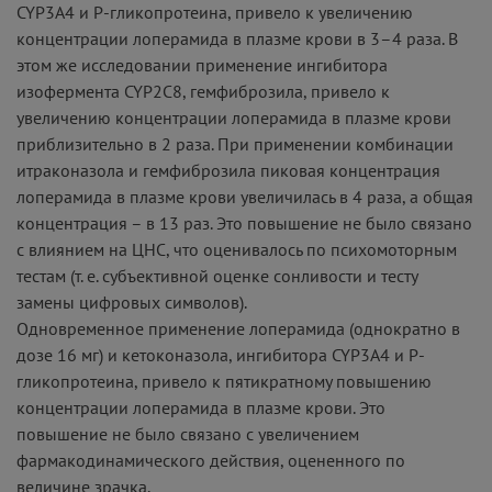
CYP3A4 и P-гликопротеина, привело к увеличению
концентрации лоперамида в плазме крови в 3–4 раза. В
этом же исследовании применение ингибитора
изофермента CYP2C8, гемфиброзила, привело к
увеличению концентрации лоперамида в плазме крови
приблизительно в 2 раза. При применении комбинации
итраконазола и гемфиброзила пиковая концентрация
лоперамида в плазме крови увеличилась в 4 раза, а общая
концентрация – в 13 раз. Это повышение не было связано
с влиянием на ЦНС, что оценивалось по психомоторным
тестам (т. е. субъективной оценке сонливости и тесту
замены цифровых символов).
Одновременное применение лоперамида (однократно в
дозе 16 мг) и кетоконазола, ингибитора CYP3A4 и P-
гликопротеина, привело к пятикратному повышению
концентрации лоперамида в плазме крови. Это
повышение не было связано с увеличением
фармакодинамического действия, оцененного по
величине зрачка.