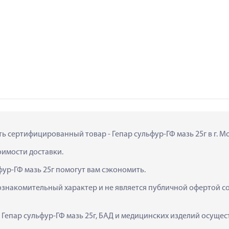
ть сертифицированный товар - Гепар сульфур-ГФ мазь 25г в г. Мо
тоимости доставки.
фур-ГФ мазь 25г помогут вам сэкономить.
ознакомительный характер и не является публичной офертой сог
  Гепар сульфур-ГФ мазь 25г, БАД и медицинских изделий осуще