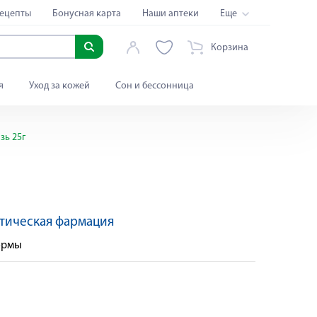
ецепты
Бонусная карта
Наши аптеки
Еще
Корзина
я
Уход за кожей
Сон и бессонница
зь 25г
тическая фармация
ормы