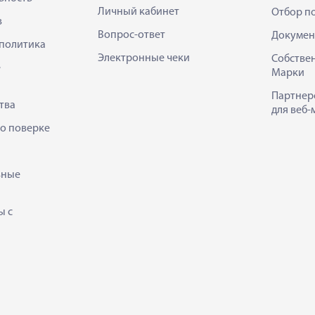
Личный кабинет
Отбор п
в
Вопрос-ответ
Докумен
политика
Электронные чеки
Собстве
е
Марки
Партнер
тва
для веб-
 о поверке
ьные
ы с