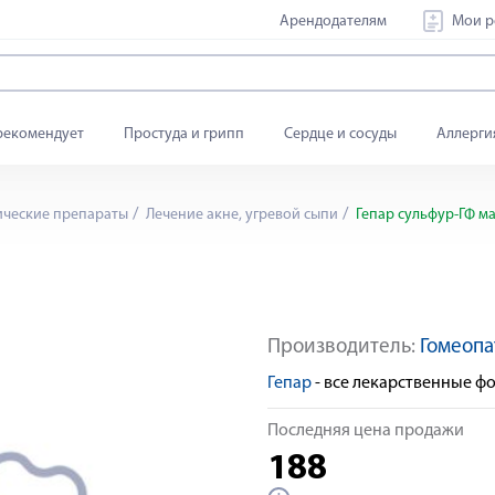
Арендодателям
Мои р
рекомендует
Простуда и грипп
Сердце и сосуды
Аллерги
ические препараты
Лечение акне, угревой сыпи
Гепар сульфур-ГФ ма
Производитель:
Гомеопа
Гепар
- все лекарственные ф
Последняя цена продажи
188