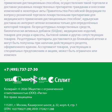
применения дистанционным способом, осуществления такой торговли и
доставки указанных лекарственных препаратов гражданам и внесении
изменений в некоторые акты Правительства Российской Федерации по
вопросу розничной торговли лекарственными препаратами для
медицинского применения дистанционным способом", курьерская
доставка из интернет-аптеки возможна только для определённых
категорий товаров: безрецептурных лекарственных средств,
биологически активных добавок (БАДов), медицинских изделий,
товаров для ухода и красоты, бытовой химии и других сопутствующих
товаров. Рецептурные препараты доставляются до ближайшей аптеки и
могут быть получены при наличии действующего рецепта,
оформленного врачом. Ассортимент товаров, участвующих в
специальных предложениях и акциях, может быть ограничен или
изменен
+7 (495) 737-27-30
Копирайт: © 2026 Общество с ограниченной
ответственностью (ООО) «Ригла»
Все права защищены
115201, г. Москва, Каширское шоссе, д. 22, корп. 4, стр. 1
ОГРН 1027700271290; ИНН 7724211288