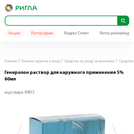
Акции
Распродажа
Яндекс Сплит
Ригла рекомендуе
Главная
Гигиена, красота и уход
Средства по уходу за волосами
Средства 
Генеролон раствор для наружного применения 5%
60мл
код товара:
89872