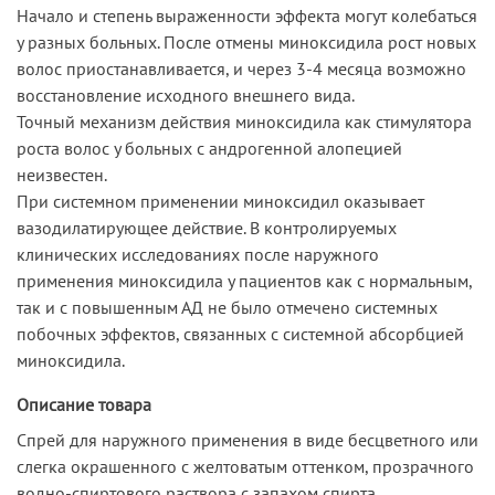
Начало и степень выраженности эффекта могут колебаться
у разных больных. После отмены миноксидила рост новых
волос приостанавливается, и через 3-4 месяца возможно
восстановление исходного внешнего вида.
Точный механизм действия миноксидила как стимулятора
роста волос у больных с андрогенной алопецией
неизвестен.
При системном применении миноксидил оказывает
вазодилатирующее действие. В контролируемых
клинических исследованиях после наружного
применения миноксидила у пациентов как с нормальным,
так и с повышенным АД не было отмечено системных
побочных эффектов, связанных с системной абсорбцией
миноксидила.
Описание товара
Спрей для наружного применения в виде бесцветного или
слегка окрашенного с желтоватым оттенком, прозрачного
водно-спиртового раствора с запахом спирта.