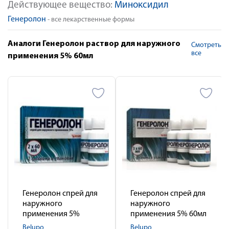
Действующее вещество:
Миноксидил
Генеролон
- все лекарственные формы
Аналоги Генеролон раствор для наружного
Смотреть
все
применения 5% 60мл
Генеролон спрей для
Генеролон спрей для
наружного
наружного
применения 5%
применения 5% 60мл
флакон 60мл № 2
№3
Belupo
Belupo