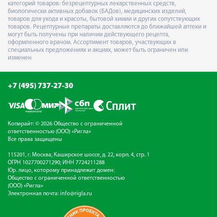
категорий товаров: безрецептурных лекарственных средств,
биологически активных добавок (БАДов), медицинских изделий,
товаров для ухода и красоты, бытовой химии и других сопутствующих
товаров. Рецептурные препараты доставляются до ближайшей аптеки и
могут быть получены при наличии действующего рецепта,
оформленного врачом. Ассортимент товаров, участвующих в
специальных предложениях и акциях, может быть ограничен или
изменен
+7 (495) 737-27-30
Копирайт: © 2026 Общество с ограниченной
ответственностью (ООО) «Ригла»
Все права защищены
115201, г. Москва, Каширское шоссе, д. 22, корп. 4, стр. 1
ОГРН 1027700271290; ИНН 7724211288
Юр. лицо, которому принадлежит домен:
Общество с ограниченной ответственностью
(ООО) «Ригла»
Электронная почта:
info@rigla.ru