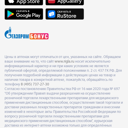
Цены в аптеках могут отличаться от цен, указанных на сайте. Обращаем
ваше внимание на то, что сайт
www.rigla.ru
носит исключительно
информационный характер и ни при каких условиях не является
публичной офертой, определяемой положениями п. 2 ст. 437 ГК РФ. Для
получения подробной информации о действующих ценах на товар и
наличии товара в конкретной аптеке, пожалуйста, обращайтесь по
телефону
8 (495) 737-27-30
Согласно постановлению Правительства РФ от 16 мая 2020 года № 697
"Об утверждении Правил выдачи разрешения на осуществление
розничной торговли лекарственными препаратами для медицинского
применения дистанционным способом, осуществления такой торговли и
доставки указанных лекарственных препаратов гражданам и внесении
изменений в некоторые акты Правительства Российской Федерации по
вопросу розничной торговли лекарственными препаратами для
медицинского применения дистанционным способом", курьерская
доставка из интернет-аптеки возможна только для определённых