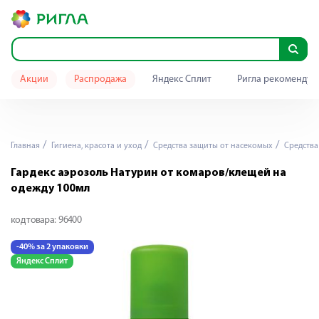
Акции
Распродажа
Яндекс Сплит
Ригла рекомендуе
Главная
Гигиена, красота и уход
Средства защиты от насекомых
Средства
Гардекс аэрозоль Натурин от комаров/клещей на
одежду 100мл
код товара:
96400
-40% за 2 упаковки
Яндекс Сплит