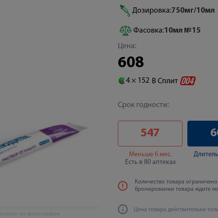
Дозировка:
750мг/10мл
Фасовка:
10мл №15
Цена:
608
4 ×
152
В Сплит
Срок годности:
547
6
Меньше 6 мес.
Длитель
Есть в 80 аптеках
Количество товара ограничено,
бронировании товара ждите п
Цена товара действительна тол
жённого на фотографии