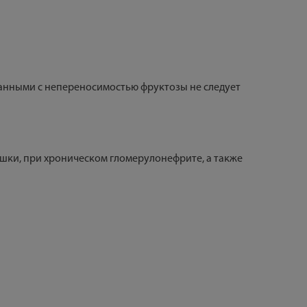
занными с непереносимостью фруктозы не следует
шки, при хроническом гломерулонефрите, а также