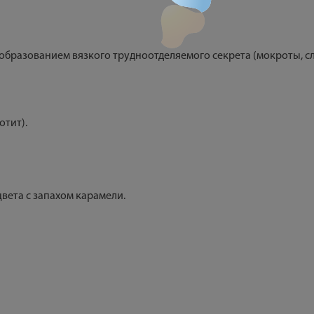
бразованием вязкого трудноотделяемого секрета (мокроты, с
отит).
вета с запахом карамели.