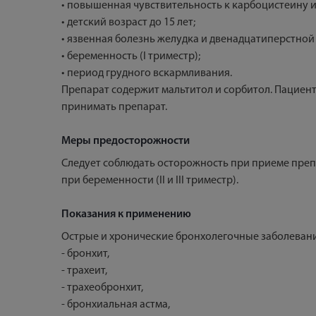
• повышенная чувствительность к карбоцистеину 
• детский возраст до 15 лет;
• язвенная болезнь желудка и двенадцатиперстной
• беременность (I триместр);
• период грудного вскармливания.
Препарат содержит мальтитол и сорбитол. Пациен
принимать препарат.
Меры предосторожности
Следует соблюдать осторожность при приеме преп
при беременности (II и III триместр).
Показания к применению
Острые и хронические бронхолегочные заболеван
- бронхит,
- трахеит,
- трахеобронхит,
- бронхиальная астма,