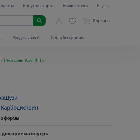
ецепты
Бонусная карта
Наши аптеки
Еще
Корзина
я
Уход за кожей
Сон и бессонница
 / 10мл саше 10мл № 15
раШузи
:
Карбоцистеин
ые формы
 для приема внутрь