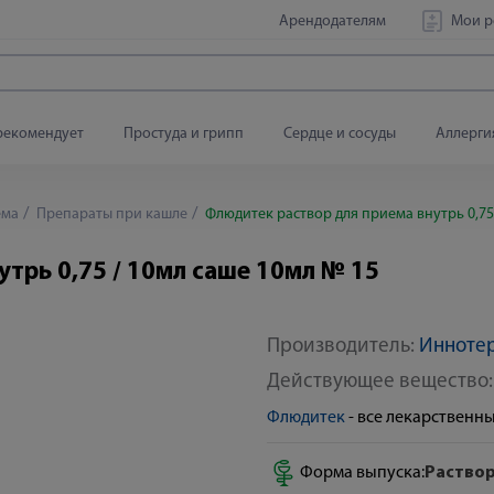
Арендодателям
Мои р
рекомендует
Простуда и грипп
Сердце и сосуды
Аллерги
ема
Препараты при кашле
Флюдитек раствор для приема внутрь 0,75
трь 0,75 / 10мл саше 10мл № 15
Производитель:
Инноте
Действующее вещество
Флюдитек
- все лекарственн
Форма выпуска:
Раствор