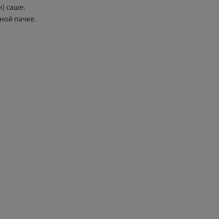
) саше.
ной пачке.