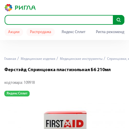
Акции
Распродажа
Яндекс Сплит
Ригла рекомендуе
Главная
Медицинские изделия
Медицинские инструменты
Спринцовки, 
Ферстэйд Спринцовка пластизольная Б6 210мл
код товара:
109918
Яндекс Сплит