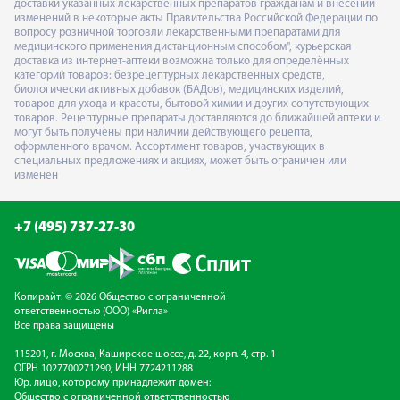
доставки указанных лекарственных препаратов гражданам и внесении
изменений в некоторые акты Правительства Российской Федерации по
вопросу розничной торговли лекарственными препаратами для
медицинского применения дистанционным способом", курьерская
доставка из интернет-аптеки возможна только для определённых
категорий товаров: безрецептурных лекарственных средств,
биологически активных добавок (БАДов), медицинских изделий,
товаров для ухода и красоты, бытовой химии и других сопутствующих
товаров. Рецептурные препараты доставляются до ближайшей аптеки и
могут быть получены при наличии действующего рецепта,
оформленного врачом. Ассортимент товаров, участвующих в
специальных предложениях и акциях, может быть ограничен или
изменен
+7 (495) 737-27-30
Копирайт: © 2026 Общество с ограниченной
ответственностью (ООО) «Ригла»
Все права защищены
115201, г. Москва, Каширское шоссе, д. 22, корп. 4, стр. 1
ОГРН 1027700271290; ИНН 7724211288
Юр. лицо, которому принадлежит домен:
Общество с ограниченной ответственностью