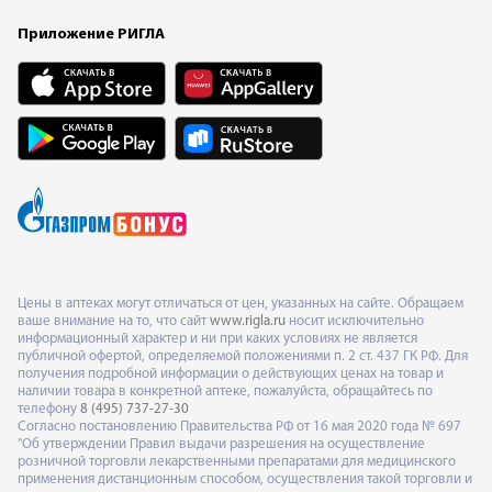
Приложение РИГЛА
Цены в аптеках могут отличаться от цен, указанных на сайте. Обращаем
ваше внимание на то, что сайт
www.rigla.ru
носит исключительно
информационный характер и ни при каких условиях не является
публичной офертой, определяемой положениями п. 2 ст. 437 ГК РФ. Для
получения подробной информации о действующих ценах на товар и
наличии товара в конкретной аптеке, пожалуйста, обращайтесь по
телефону
8 (495) 737-27-30
Согласно постановлению Правительства РФ от 16 мая 2020 года № 697
"Об утверждении Правил выдачи разрешения на осуществление
розничной торговли лекарственными препаратами для медицинского
применения дистанционным способом, осуществления такой торговли и