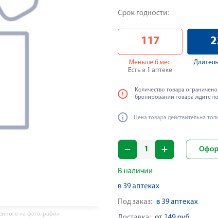
Срок годности:
117
2
Меньше 6 мес.
Длитель
Есть в 1 аптеке
Количество товара ограничено,
бронировании товара ждите п
Цена товара действительна тол
Офор
В наличии
в 39 аптеках
Под заказ:
в 39 аптеках
жённого на фотографии
Доставка:
от 149 руб