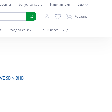
ецепты
Бонусная карта
Наши аптеки
Еще
Корзина
я
Уход за кожей
Сон и бессонница
0
OVE SDN BHD