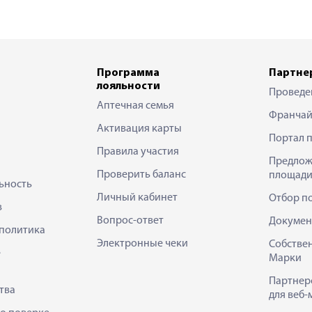
Программа
Партне
лояльности
Проведе
Аптечная семья
Франчай
Активация карты
Портал 
Правила участия
Предлож
Проверить баланс
площади
ьность
Личный кабинет
Отбор п
в
Вопрос-ответ
Докумен
политика
Электронные чеки
Собстве
е
Марки
Партнер
тва
для веб-