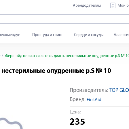
Арендодателям
Мои р
рекомендует
Простуда и грипп
Сердце и сосуды
Аллерги
е
Ферстэйд перчатки латекс. диагн. нестерильные опудренные р.S № 1
. нестерильные опудренные р.S № 10
Производитель:
TOP GL
Бренд:
FirstAid
Цена:
235