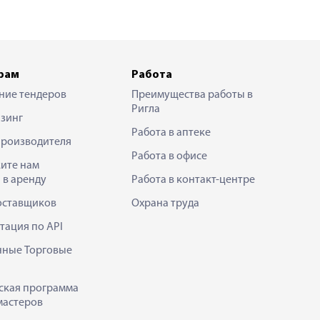
рам
Работа
ние тендеров
Преимущества работы в
Ригла
зинг
Работа в аптеке
производителя
Работа в офисе
ите нам
 в аренду
Работа в контакт-центре
оставщиков
Охрана труда
тация по API
нные Торговые
ская программа
мастеров