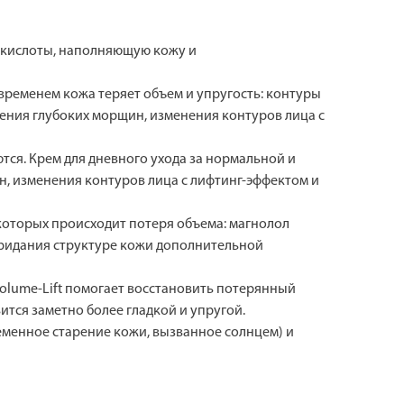
ой кислоты, наполняющую кожу и
 временем кожа теряет объем и упругость: контуры
нения глубоких морщин, изменения контуров лица с
тся. Крем для дневного ухода за нормальной и
н, изменения контуров лица с лифтинг-эффектом и
которых происходит потеря объема: магнолол
придания структуре кожи дополнительной
Volume-Lift помогает восстановить потерянный
тся заметно более гладкой и упругой.
еменное старение кожи, вызванное солнцем) и