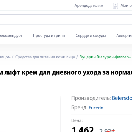
Арендодателям
Мои р
рекомендует
Простуда и грипп
Сердце и сосуды
Аллерги
 лицом
Средства для питания кожи лица
Эуцерин Гиалурон-Филлер+ 
 лифт крем для дневного ухода за норм
Производитель:
Beiersdo
-50%
Яндекс Сплит
Бренд:
Eucerin
Цена:
1 462
2 924