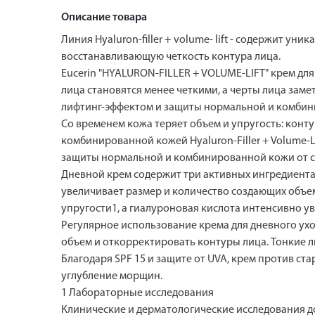
Описание товара
Линия Hyaluron-filler + volume- lift - содержит 
восстанавливающую четкость контура лица.
Eucerin "HYALURON-FILLER + VOLUME-LIFT" крем дл
лица становятся менее четкими, а черты лица зам
лифтинг-эффектом и защиты нормальной и комбин
Со временем кожа теряет объем и упругость: конту
комбинированной кожей Hyaluron-Filler + Volume-
защиты нормальной и комбинированной кожи от с
Дневной крем содержит три активных ингредиента
увеличивает размер и количество создающих объе
упругости1, а гиалуроновая кислота интенсивно у
Регулярное использование крема для дневного ухо
объем и откорректировать контуры лица. Тонкие л
Благодаря SPF 15 и защите от UVA, крем против с
углубление морщин.
1 Лабораторные исследования
Клинические и дерматологические исследования 