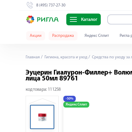
8 (495) 737-27-30
Каталог
Акции
Распродажа
Яндекс Сплит
Ригла 
Главная
Гигиена, красота и уход
Средства по уходу за
Эуцерин Гиалурон-Филлер+ Волюм
лица 50мл 89761
код товара:
111258
-50%
Яндекс Сплит