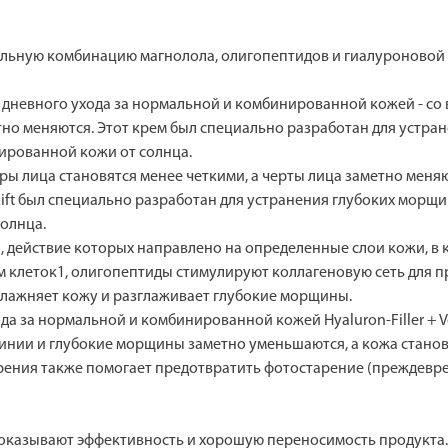
уникальную комбинацию магнолола, олигопептидов и гиалуронов
я дневного ухода за нормальной и комбинированной кожей - со
етно меняются. Этот крем был специально разработан для устра
ированной кожи от солнца.
ры лица становятся менее четкими, а черты лица заметно меняю
Lift был специально разработан для устранения глубоких морщи
олнца.
, действие которых направлено на определенные слои кожи, в 
м клеток1, олигопептиды стимулируют коллагеновую сеть для 
влажняет кожу и разглаживает глубокие морщины.
да за нормальной и комбинированной кожей Hyaluron-Filler + 
инии и глубокие морщины заметно уменьшаются, а кожа станови
тарения также помогает предотвратить фотостарение (преждевр
доказывают эффективность и хорошую переносимость продукта.