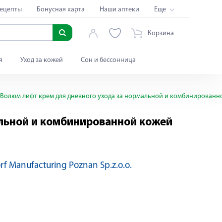
ецепты
Бонусная карта
Наши аптеки
Еще
Корзина
я
Уход за кожей
Сон и бессонница
Волюм лифт крем для дневного ухода за нормальной и комбинированно
альной и комбинированной кожей
rf Manufacturing Poznan Sp.z.o.o.
-50%
Яндекс Сплит