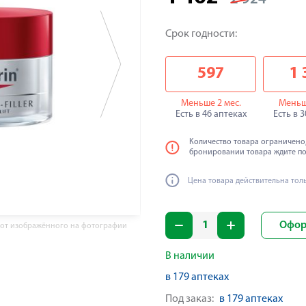
Срок годности:
597
1 
Меньше 2 мес.
Меньш
Есть в 46 аптеках
Есть в 
Количество товара ограничено,
бронировании товара ждите п
Цена товара действительна тол
Офор
 от изображённого на фотографии
В наличии
в 179 аптеках
Под заказ:
в 179 аптеках