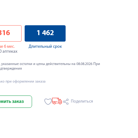
316
1 462
е 6 мес.
Длительный срок
30 аптеках
 указанные остатки и цены действительны на 08.08.2026 При
одтверждения
ько при оформлении заказа
мить заказ
Поделиться