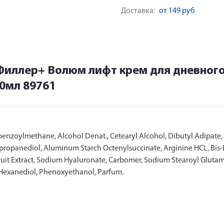
Доставка:
от 149 руб
Филлер+ Волюм лифт крем для дневного
0мл 89761
ibenzoylmethane, Alcohol Denat., Cetearyl Alcohol, Dibutyl Adipate
propanediol, Aluminum Starch Octenylsuccinate, Arginine HCL, Bis
ruit Extract, Sodium Hyaluronate, Carbomer, Sodium Stearoyl Glutama
Hexanediol, Phenoxyethanol, Parfum.