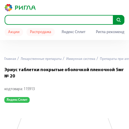
Акции
Распродажа
Яндекс Сплит
Ригла рекомендуе
Главная
Лекарственные препараты
Иммунная система
Препараты при ал
Эриус таблетки покрытые оболочкой пленочной 5мг
№ 20
код товара:
115913
Яндекс Сплит
Я