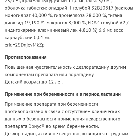
28,0 мг, крахмал кукурузный 11,0 мг, тальк 3,0 мг;
оболочка таблетки: опадрай II голубой 32В10817 (лактозы
моногидрат 40,000 %, гипромеллоза 28,000 %, титана
диоксид 19,190 %, макрогол 8,000 %, FD&C голубой #2 /
индигокармин алюминиевый лак 4,810 %) 6,6 мг, воск
карнаубский 0,01 мг.
erid=2SDnjevMkZp
Противопоказания
Повышенная чувствительность к дезлоратадину, другим
компонентам препарата или лоратадину.
Детский возраст до 12 лет.
Применение при беременности и в период лактации
Применение препарата при беременности
противопоказано в связи с отсутствием клинических
данных о безопасности применения лекарственного
препарата Эриус® во время беременности.
Дезлоратадин, активное вещество, выводится с грудным