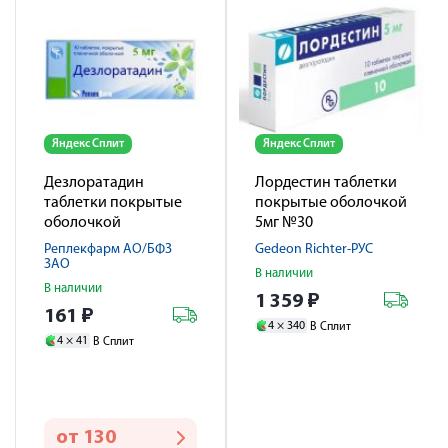
Яндекс Сплит
Яндекс Сплит
Дезлоратадин
Лордестин таблетки
таблетки покрытые
покрытые оболочкой
оболочкой
5мг №30
пленочной 5мг № 10
Реплекфарм АО/БФЗ
Gedeon Richter-РУС
ЗАО
В наличии
В наличии
1 359
₽
161
₽
4 ×
340
В Сплит
4 ×
41
В Сплит
от
130