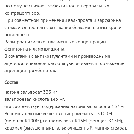
поэтому не снижает эффективности пероральных
контрацептивов.
При совместном применении вальпроата и варфарина
снижается процент связывания белками плазмы крови
последнего.
Вальпроат изменяет плазменные концентрации
фенитоина и ламотриджина.
В сочетании с антикоагулянтами и производными
ацетилсалициловой кислоты увеличивается торможение
агрегации тромбоцитов.
Состав
натрия вальпроат 333 мг
вальпроевая кислота 145 мг,
что соответствует содержанию натрия вальпроата 167 мг
Вспомогательные вещества: гипромеллоза -К100М
(метоцел-К100М), гипромеллоза-К15М (метоцел-К15М),
крахмал (высушенный), тальк очищенный, магния стеарат,