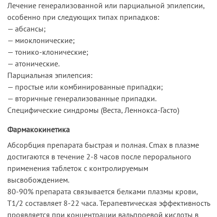
Лечение генерализованной или парциальной эпилепсии,
особенно при следующих типах припадков:
— абсансы;
— миоклонические;
— тонико-клонические;
— атонические.
Парциальная эпилепсия:
— простые или комбинированные припадки;
— вторичные генерализованные припадки.
Специфические синдромы (Веста, Леннокса-Гасто)
Фармакокинетика
Абсорбция препарата быстрая и полная. Cmax в плазме
достигаются в течение 2-8 часов после перорального
применения таблеток с контролируемым
высвобождением.
80-90% препарата связывается белками плазмы крови,
T1/2 составляет 8-22 часа. Терапевтическая эффективность
проявляется при концентрации вальпроевой кислоты в