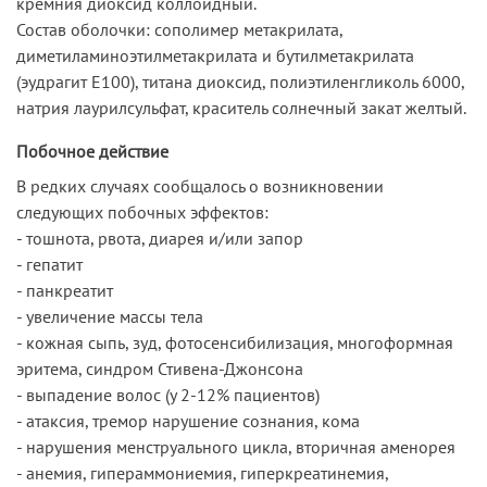
кремния диоксид коллоидный.
Состав оболочки: сополимер метакрилата,
диметиламиноэтилметакрилата и бутилметакрилата
(эудрагит Е100), титана диоксид, полиэтиленгликоль 6000,
натрия лаурилсульфат, краситель солнечный закат желтый.
Побочное действие
В редких случаях сообщалось о возникновении
следующих побочных эффектов:
- тошнота, рвота, диарея и/или запор
- гепатит
- панкреатит
- увеличение массы тела
- кожная сыпь, зуд, фотосенсибилизация, многоформная
эритема, синдром Стивена-Джонсона
- выпадение волос (у 2-12% пациентов)
- атаксия, тремор нарушение сознания, кома
- нарушения менструального цикла, вторичная аменорея
- анемия, гипераммониемия, гиперкреатинемия,