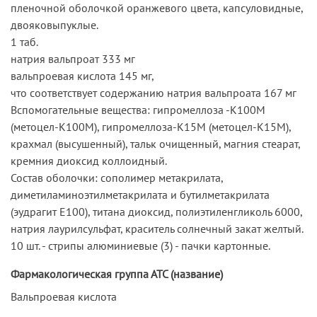
пленочной оболочкой оранжевого цвета, капсуловидные,
двояковыпуклые.
1 таб.
натрия вальпроат 333 мг
вальпроевая кислота 145 мг,
что соответствует содержанию натрия вальпроата 167 мг
Вспомогательные вещества: гипромеллоза -К100М
(метоцел-К100М), гипромеллоза-К15М (метоцел-К15М),
крахмал (высушенный), тальк очищенный, магния стеарат,
кремния диоксид коллоидный.
Состав оболочки: сополимер метакрилата,
диметиламиноэтилметакрилата и бутилметакрилата
(эудрагит Е100), титана диоксид, полиэтиленгликоль 6000,
натрия лаурилсульфат, краситель солнечный закат желтый.
10 шт. - стрипы алюминиевые (3) - пачки картонные.
Фармакологическая группа АТС (название)
Вальпроевая кислота