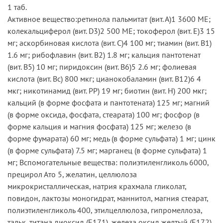
1 таб.
Активное вещество:ретинола пальмитат (вит. А)1 3600 МЕ;
колекальциферол (вит. D3)2 500 МЕ; токоферол (вит. Е)3 15
мг; аскорбиновая кислота (вит. С)4 100 мг; тиамин (вит. В1)
1.6 мг; рибофлавин (вит. B2) 1.8 мг; кальция пантотенат
(вит. B5) 10 мг; пиридоксин (вит. B6)5 2.6 мг; фолиевая
кислота (вит. Bc) 800 мкг; цианокобаламин (вит. B12)6 4
мкг; никотинамид (вит. PP) 19 мг; биотин (вит. Н) 200 мкг;
кальций (в форме фосфата и пантотената) 125 мг; магний
(в форме оксида, фосфата, стеарата) 100 мг; фосфор (в
форме кальция и магния фосфата) 125 мг; железо (в
форме фумарата) 60 мг; медь (в форме сульфата) 1 мг; цинк
(в форме сульфата) 7.5 мг; марганец (в форме сульфата) 1
мг; Вспомогательные вещества: полиэтиленгликоль 6000,
прецирол Ато 5, желатин, целлюлоза
микрокристаллическая, натрия крахмала гликолат,
повидон, лактозы моногидрат, маннитол, магния стеарат,
полиэтиленгликоль 400, этилцеллюлоза, гипромеллоза,
тальк, титана диоксид (Е171), железа оксид желтый (Е172).