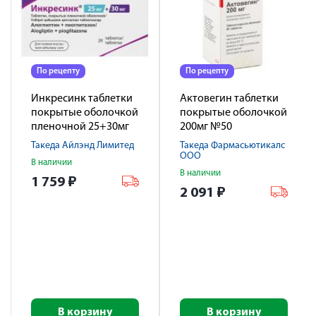
По рецепту
По рецепту
Инкресинк таблетки
Актовегин таблетки
покрытые оболочкой
покрытые оболочкой
пленочной 25+30мг
200мг №50
№ 28
Такеда Айлэнд Лимитед
Такеда Фармасьютикалс
ООО
В наличии
В наличии
1 759
₽
2 091
₽
В корзину
В корзину