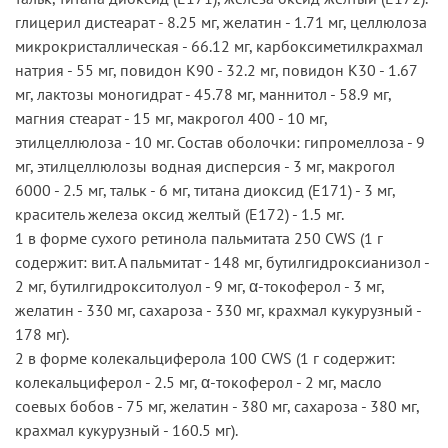
глицерил дистеарат - 8.25 мг, желатин - 1.71 мг, целлюлоза
микрокристаллическая - 66.12 мг, карбоксиметилкрахмал
натрия - 55 мг, повидон K90 - 32.2 мг, повидон K30 - 1.67
мг, лактозы моногидрат - 45.78 мг, маннитол - 58.9 мг,
магния стеарат - 15 мг, макрогол 400 - 10 мг,
этилцеллюлоза - 10 мг. Состав оболочки: гипромеллоза - 9
мг, этилцеллюлозы водная дисперсия - 3 мг, макрогол
6000 - 2.5 мг, тальк - 6 мг, титана диоксид (Е171) - 3 мг,
краситель железа оксид желтый (Е172) - 1.5 мг.
1 в форме сухого ретинола пальмитата 250 CWS (1 г
содержит: вит. А пальмитат - 148 мг, бутилгидроксианизол -
2 мг, бутилгидрокситолуол - 9 мг, α-токоферол - 3 мг,
желатин - 330 мг, сахароза - 330 мг, крахмал кукурузный -
178 мг).
2 в форме колекальциферола 100 CWS (1 г содержит:
колекальциферол - 2.5 мг, α-токоферол - 2 мг, масло
соевых бобов - 75 мг, желатин - 380 мг, сахароза - 380 мг,
крахмал кукурузный - 160.5 мг).