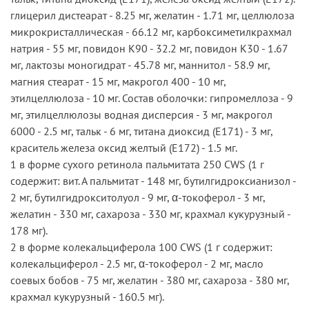
глицерил дистеарат - 8.25 мг, желатин - 1.71 мг, целлюлоза
микрокристаллическая - 66.12 мг, карбоксиметилкрахмал
натрия - 55 мг, повидон K90 - 32.2 мг, повидон K30 - 1.67
мг, лактозы моногидрат - 45.78 мг, маннитол - 58.9 мг,
магния стеарат - 15 мг, макрогол 400 - 10 мг,
этилцеллюлоза - 10 мг. Состав оболочки: гипромеллоза - 9
мг, этилцеллюлозы водная дисперсия - 3 мг, макрогол
6000 - 2.5 мг, тальк - 6 мг, титана диоксид (Е171) - 3 мг,
краситель железа оксид желтый (Е172) - 1.5 мг.
1 в форме сухого ретинола пальмитата 250 CWS (1 г
содержит: вит. А пальмитат - 148 мг, бутилгидроксианизол -
2 мг, бутилгидрокситолуол - 9 мг, α-токоферол - 3 мг,
желатин - 330 мг, сахароза - 330 мг, крахмал кукурузный -
178 мг).
2 в форме колекальциферола 100 CWS (1 г содержит:
колекальциферол - 2.5 мг, α-токоферол - 2 мг, масло
соевых бобов - 75 мг, желатин - 380 мг, сахароза - 380 мг,
крахмал кукурузный - 160.5 мг).