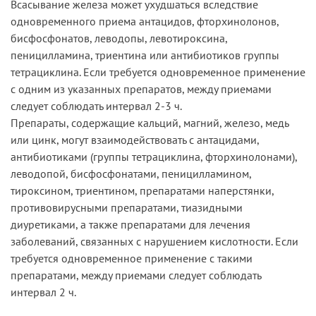
Всасывание железа может ухудшаться вследствие
одновременного приема антацидов, фторхинолонов,
бисфосфонатов, леводопы, левотироксина,
пеницилламина, триентина или антибиотиков группы
тетрациклина. Если требуется одновременное применение
с одним из указанных препаратов, между приемами
следует соблюдать интервал 2-3 ч.
Препараты, содержащие кальций, магний, железо, медь
или цинк, могут взаимодействовать с антацидами,
антибиотиками (группы тетрациклина, фторхинолонами),
леводопой, бисфосфонатами, пеницилламином,
тироксином, триентином, препаратами наперстянки,
противовирусными препаратами, тиазидными
диуретиками, а также препаратами для лечения
заболеваний, связанных с нарушением кислотности. Если
требуется одновременное применение с такими
препаратами, между приемами следует соблюдать
интервал 2 ч.