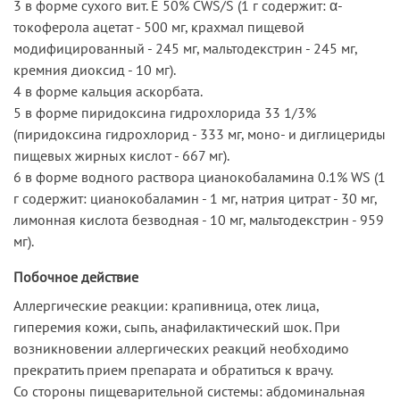
3 в форме сухого вит. Е 50% CWS/S (1 г содержит: α-
токоферола ацетат - 500 мг, крахмал пищевой
модифицированный - 245 мг, мальтодекстрин - 245 мг,
кремния диоксид - 10 мг).
4 в форме кальция аскорбата.
5 в форме пиридоксина гидрохлорида 33 1/3%
(пиридоксина гидрохлорид - 333 мг, моно- и диглицериды
пищевых жирных кислот - 667 мг).
6 в форме водного раствора цианокобаламина 0.1% WS (1
г содержит: цианокобаламин - 1 мг, натрия цитрат - 30 мг,
лимонная кислота безводная - 10 мг, мальтодекстрин - 959
мг).
Побочное действие
Аллергические реакции: крапивница, отек лица,
гиперемия кожи, сыпь, анафилактический шок. При
возникновении аллергических реакций необходимо
прекратить прием препарата и обратиться к врачу.
Со стороны пищеварительной системы: абдоминальная