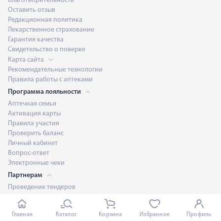
Благотворительность
Оставить отзыв
Редакционная политика
Лекарственное страхование
Гарантия качества
Свидетельство о поверке
Карта сайта
Рекомендательные технологии
Правила работы с аптеками
Программа лояльности
Аптечная семья
Активация карты
Правила участия
Проверить баланс
Личный кабинет
Вопрос-ответ
Электронные чеки
Партнерам
Проведение тендеров
Франчайзинг
Портал производителя
Главная
Каталог
Корзина
Избранное
Профиль
Предложите нам площади в аренду