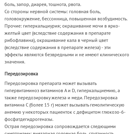
боль, запор, диарея, тошнота, рвота.
Со стороны нервной системы: головная боль,
головокружение, бессонница, повышенная возбудимость.
Прочие: гиперкальциурия; окрашивание мочи в ярко-
желтый цвет (вследствие содержания в препарате
рибофлавина), окрашивание кала в черный цвет
(вследствие содержания в препарате железа) - эти
эффекты являются безвредными и не имеют клинического
значения.
Передозировка
Передозировка препарата может вызывать
гипервитаминоз витаминов A и D, гиперкальциемию, а
также передозировку железа и меди. Передозировка
витамина C (более 15 г) может вызывать гемолитическую
анемию у некоторых пациенток с дефицитом глюкозо-6-
фосфатдегидрогеназы.
Острая передозировка сопровождается следющими
симптомами: внезапная головная боль, спутанность