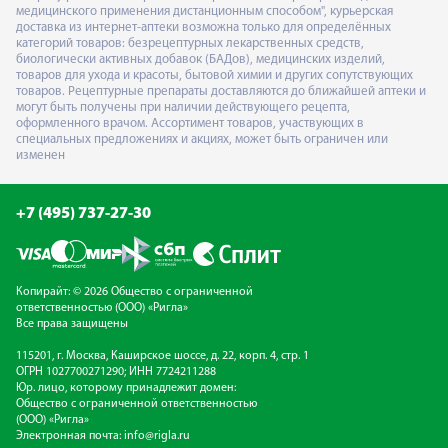
медицинского применения дистанционным способом", курьерская
доставка из интернет-аптеки возможна только для определённых
категорий товаров: безрецептурных лекарственных средств,
биологически активных добавок (БАДов), медицинских изделий,
товаров для ухода и красоты, бытовой химии и других сопутствующих
товаров. Рецептурные препараты доставляются до ближайшей аптеки и
могут быть получены при наличии действующего рецепта,
оформленного врачом. Ассортимент товаров, участвующих в
специальных предложениях и акциях, может быть ограничен или
изменен
+7 (495) 737-27-30
Копирайт: © 2026 Общество с ограниченной
ответственностью (ООО) «Ригла»
Все права защищены
115201, г. Москва, Каширское шоссе, д. 22, корп. 4, стр. 1
ОГРН 1027700271290; ИНН 7724211288
Юр. лицо, которому принадлежит домен:
Общество с ограниченной ответственностью
(ООО) «Ригла»
Электронная почта:
info@rigla.ru