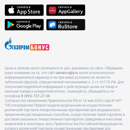
Цены в аптеках могут отличаться от цен, указанных на сайте. Обращаем
ваше внимание на то, что сайт
samara.rigla.ru
носит исключительно
информационный характер и ни при каких условиях не является
публичной офертой, определяемой положениями п. 2 ст. 437 ГК РФ. Для
получения подробной информации о действующих ценах на товар и
наличии товара в конкретной аптеке, пожалуйста, обращайтесь по
телефону
8 (495) 737-27-30
Согласно постановлению Правительства РФ от 16 мая 2020 года № 697
"Об утверждении Правил выдачи разрешения на осуществление
розничной торговли лекарственными препаратами для медицинского
применения дистанционным способом, осуществления такой торговли и
доставки указанных лекарственных препаратов гражданам и внесении
изменений в некоторые акты Правительства Российской Федерации по
вопросу розничной торговли лекарственными препаратами для