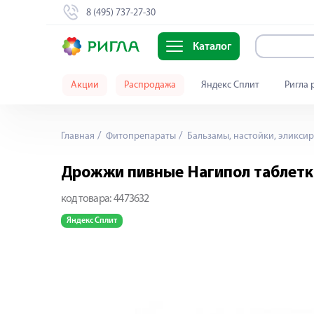
8 (495) 737-27-30
Каталог
Акции
Распродажа
Яндекс Сплит
Ригла 
Главная
Фитопрепараты
Бальзамы, настойки, эликси
Дрожжи пивные Нагипол таблет
код товара:
4473632
Яндекс Сплит