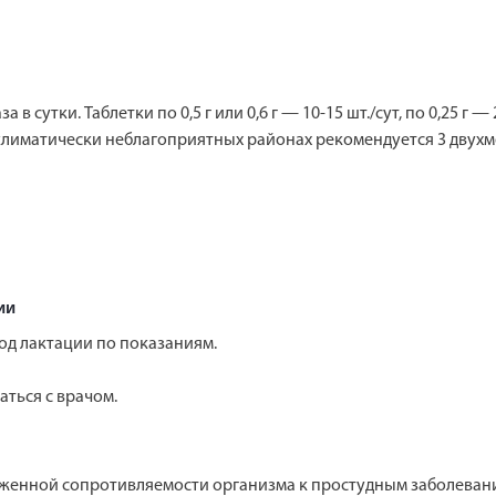
в сутки. Таблетки по 0,5 г или 0,6 г — 10-15 шт./сут, по 0,25 г —
климатически неблагоприятных районах рекомендуется 3 двухмес
ии
д лактации по показаниям.
ться с врачом.
ниженной сопротивляемости организма к простудным заболева