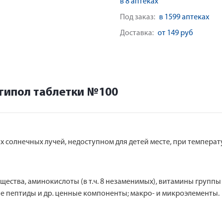
в 8 аптеках
Под заказ:
в 1599 аптеках
Доставка:
от 149 руб
гипол таблетки №100
 солнечных лучей, недоступном для детей месте, при температ
ва, аминокислоты (в т.ч. 8 незаменимых), витамины группы B (B1
е пептиды и др. ценные компоненты; макро- и микроэлементы.