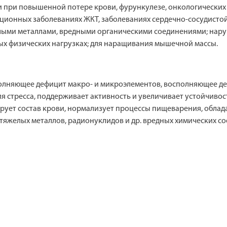
ри повышенной потере крови, фурункулезе, онкологических за
ционных заболеваниях ЖКТ, заболеваниях сердечно-сосудистой 
елыми металлами, вредными органическими соединениями; нар
х физических нагрузках; для наращивания мышечной массы.
лняющее дефицит макро- и микроэлементов, восполняющее деф
ия стресса, поддерживает активность и увеличивает устойчив
ирует состав крови, нормализует процессы пищеварения, обл
тяжелых металлов, радионуклидов и др. вредных химических с