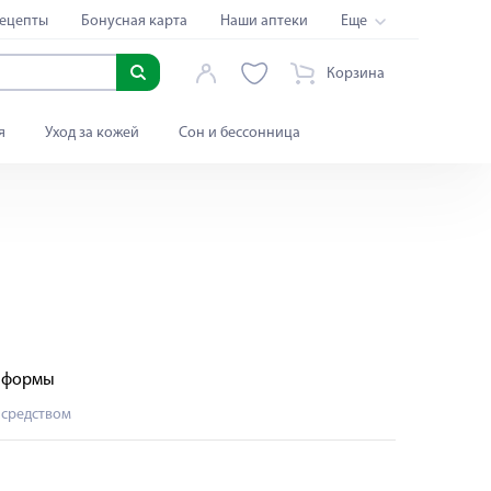
ецепты
Бонусная карта
Наши аптеки
Еще
Корзина
я
Уход за кожей
Сон и бессонница
е формы
 средством