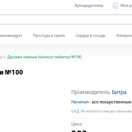
Арендодателям
Мои р
рекомендует
Простуда и грипп
Сердце и сосуды
Аллерги
ры
Дрожжи пивные Нагипол таблетки №100
ки №100
Производитель:
Битра
Нагипол
- все лекарственны
БАД. Не является лекарственным
Цена: