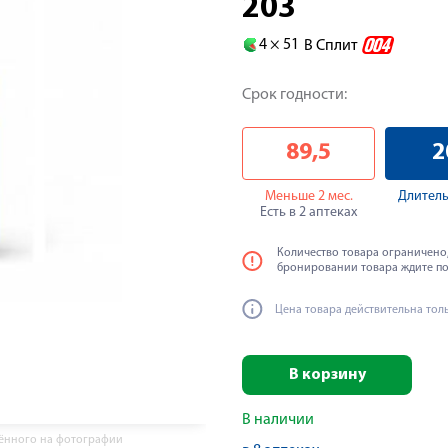
203
4 ×
51
В Сплит
Срок годности:
89,5
2
Меньше 2 мес.
Длитель
Есть в 2 аптеках
Количество товара ограничено,
бронировании товара ждите п
Цена товара действительна тол
В корзину
В наличии
жённого на фотографии