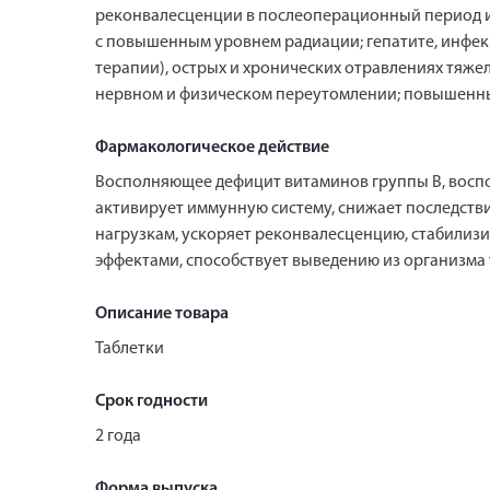
реконвалесценции в послеоперационный период и п
с повышенным уровнем радиации; гепатите, инфек
терапии), острых и хронических отравлениях тяж
нервном и физическом переутомлении; повышенны
Фармакологическое действие
Восполняющее дефицит витаминов группы B, воспо
активирует иммунную систему, снижает последств
нагрузкам, ускоряет реконвалесценцию, стабилиз
эффектами, способствует выведению из организма 
Описание товара
Таблетки
Срок годности
2 года
Форма выпуска