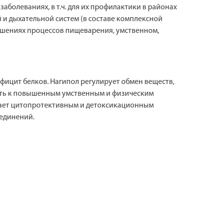
болеваниях, в т.ч. для их профилактики в районах
и дыхательной систем (в составе комплексной
ушениях процессов пищеварения, умственном,
ицит белков. Нагипол регулирует обмен веществ,
ость к повышенным умственным и физическим
адает цитопротективным и детоксикационным
оединений.