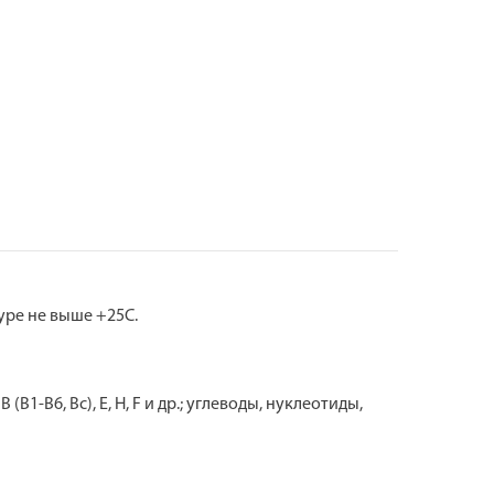
уре не выше +25С.
-B6, Bc), E, H, F и др.; углеводы, нуклеотиды,