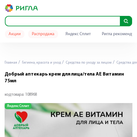
Акции
Распродажа
Яндекс Сплит
Ригла рекомендуе
Главная
Гигиена, красота и уход
Средства по уходу за лицом
Средства дл
Добрый аптекарь крем для лица/тела АЕ Витамин
75мл
код товара:
108968
Яндекс Сплит
Я