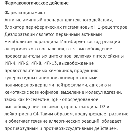
Фармакологическое действие
Фармакодинамика
Антигистаминный препарат длительного действия,
блокатор периферических гистаминовых Н1-рецепторов.
Дезлоратадин является первичным активным
метаболитом лоратадина. Ингибирует каскад реакций
аллергического воспаления, в т. ч. высвобождение
провоспалительных цитокинов, включая интерлейкины
ИЛ-4, ИЛ-6, ИЛ-8, ИЛ-13, высвобождение
провоспалительных хемокинов, продукцию
супероксидных анионов активированными
полиморфноядерными нейтрофилами, адгезию и
хемотаксис эозинофилов, выделение молекул адгезии,
таких как Р-селектин, IgE - опосредованное
высвобождение гистамина, простагландина D2 и
лейкотриена С4. Таким образом, предупреждает развитие
и облегчает течение аллергических реакций, обладает
противозудным и противоэкссудативным действием,