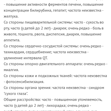
- повышение активности ферментов печени, повышение
концентрации билирубина, гепатит; частота неизвестна -
желтуха.
Со стороны пищеварительной системы: часто - сухость во
рту, часто (у детей до 2 лет) - диарея; очень редко - боль в
животе, тошнота, рвота, диспепсия, диарея, повышение
аппетита.
Со стороны сердечно-сосудистой системы: очень редко -
тахикардия, сердцебиение; частота неизвестна -
удлинение интервала QT.
Со стороны опорно-двигательного аппарата: очень редко -
миалгия.
Со стороны кожи и подкожных тканей: частота неизвестна
- фотосенсибилизация.
Со стороны органа зрения: частота неизвестна - синдром
"сухого глаза".
Общие расстройства: часто - повышенная утомляемость,
часто (у детей до 2 лет) - лихорадка; очень редко -