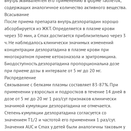
внутрь эквивалентен его применению в форме таблеток,
содержащих аналогичное количество активного вещества.
Всасывание
После приема препарата внутрь дезлоратадин хорошо
абсорбируется из ЖКТ. Определяется в плазме крови
через 30 мин, а Cmax достигается приблизительно через 3
ч. Не наблюдалось клинически значимых изменений
концентрации дезлоратадина в плазме крови при
многократном приеме кетоконазола и эритромицина.
Биодоступность дезлоратадина пропорциональна дозе
при приеме дозы в интервале от 5 мг до 20 мг.
Распределение
Связывание с белками плазмы составляет 83-87%. При
применении у взрослых и подростков в течение 14 дней в
дозе от 5 мг до 20 мг 1 раз/сут признаков клинически
значимой кумуляции дезлоратадина не отмечается.
Степень кумуляции дезлоратадина согласуется со
значением T1/2 и частотой его применения 1 раз/сут.
Значения AUC и Cmax у детей были аналогичны таковым у