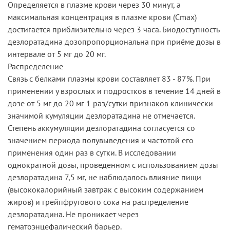
Определяется в плазме крови через 30 минут, а
максимальная концентрация в плазме крови (Cmax)
достигается приблизительно через 3 часа. Биодоступность
дезлоратадина дозопропорциональна при приёме дозы в
интервале от 5 мг до 20 мг.
Распределение
Связь с белками плазмы крови составляет 83 - 87%. При
применении у взрослых и подростков в течение 14 дней в
дозе от 5 мг до 20 мг 1 раз/сутки признаков клинически
значимой кумуляции дезлоратадина не отмечается.
Степень аккумуляции дезлоратадина согласуется со
значением периода полувыведения и частотой его
применения один раз в сутки. В исследовании
однократной дозы, проведенном с использованием дозы
дезлоратадина 7,5 мг, не наблюдалось влияние пищи
(высококалорийный завтрак с высоким содержанием
жиров) и грейпфрутового сока на распределение
дезлоратадина. Не проникает через
гематоэнцефалический барьер.