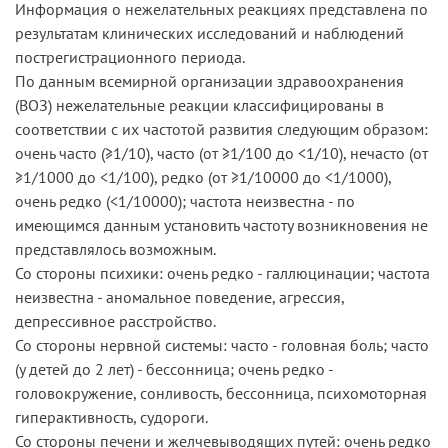
Информация о нежелательных реакциях представлена по
результатам клинических исследований и наблюдений
пострегистрационного периода.
По данным всемирной организации здравоохранения
(ВОЗ) нежелательные реакции классифицированы в
соответствии с их частотой развития следующим образом:
очень часто (≥1/10), часто (от ≥1/100 до <1/10), нечасто (от
≥1/1000 до <1/100), редко (от ≥1/10000 до <1/1000),
очень редко (<1/10000); частота неизвестна - по
имеющимся данным установить частоту возникновения не
представлялось возможным.
Со стороны психики: очень редко - галлюцинации; частота
неизвестна - аномальное поведение, агрессия,
депрессивное расстройство.
Со стороны нервной системы: часто - головная боль; часто
(у детей до 2 лет) - бессонница; очень редко -
головокружение, сонливость, бессонница, психомоторная
гиперактивность, судороги.
Со стороны печени и желчевыводящих путей: очень редко