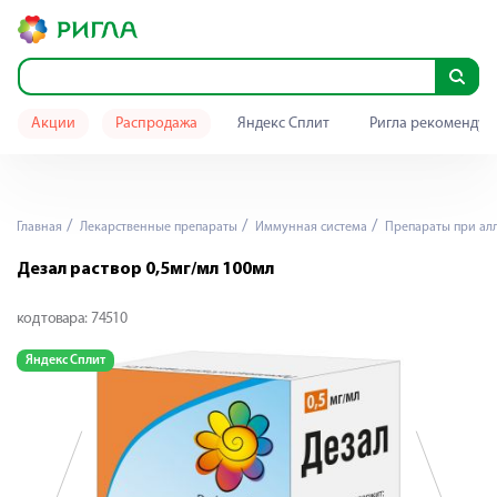
Акции
Распродажа
Яндекс Сплит
Ригла рекомендуе
Главная
Лекарственные препараты
Иммунная система
Препараты при ал
Дезал раствор 0,5мг/мл 100мл
код товара:
74510
Яндекс Сплит
Я