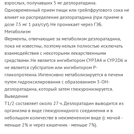
взрослых, получавших 5 мг дезлоратадина.
Одновременный прием пищи или грейпфрутового сока не
влияет на распределение дезлоратадина (при приеме в
дозе 7.5 мг 1 раз/сут). Не проникает через ГЭБ.
Метаболизм
Ферменты, отвечающие за метаболизм дезлоратадина,
пока не известны, поэтому нельзя полностью исключать
взаимодействия с некоторыми лекарственными
средствами. Не является ингибитором CYP3A4 и CYP2D6 и
не является субстратом или ингибитором Р-
гликопротеина. Интенсивно метаболизируется в печени
путем гидроксилирования с образованием 3-ОН-
дезлоратадина, который затем глюкуронизируется.
Выведение
T1/2 составляет около 27 ч. Дезлоратадин выводится из
организма в виде глюкуронидного соединения и в
небольшом количестве в неизмененном виде (с мочой -
меньше 2% и через кишечник - меньше 7%).