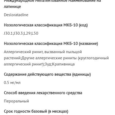
Международное Непатентованное Наименование на
латинице
Desloratadine
Нозологическая классификация МКБ-10 (код)
J30.1;J30.3;L29;L50
Нозологическая классификация МКБ-10 (название)
Аллергический ринит, вызванный пыльцой
растений;Другие аллергические риниты (круглогодичный
аллергический ринит);Зуд;Крапивница
Содержание действующего вещества (единицы)
0.5 мг/мл
Способ введения лекарственного средства
Пероральный
Срок годности базовый (в месяцах)