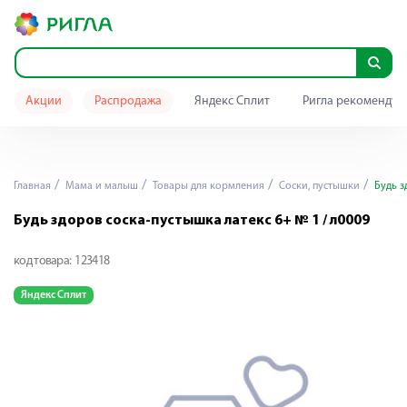
Акции
Распродажа
Яндекс Сплит
Ригла рекомендуе
Главная
Мама и малыш
Товары для кормления
Cоски, пустышки
Будь з
Будь здоров соска-пустышка латекс 6+ № 1 / л0009
код товара:
123418
Яндекс Сплит