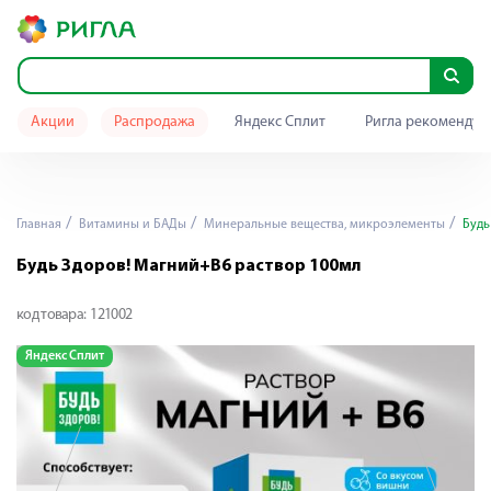
Акции
Распродажа
Яндекс Сплит
Ригла рекомендуе
Главная
Витамины и БАДы
Минеральные вещества, микроэлементы
Будь
Будь Здоров! Магний+В6 раствор 100мл
код товара:
121002
Яндекс Сплит
Я