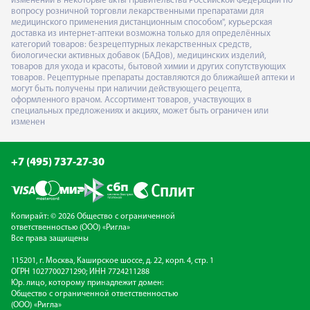
изменений в некоторые акты Правительства Российской Федерации по
вопросу розничной торговли лекарственными препаратами для
медицинского применения дистанционным способом", курьерская
доставка из интернет-аптеки возможна только для определённых
категорий товаров: безрецептурных лекарственных средств,
биологически активных добавок (БАДов), медицинских изделий,
товаров для ухода и красоты, бытовой химии и других сопутствующих
товаров. Рецептурные препараты доставляются до ближайшей аптеки и
могут быть получены при наличии действующего рецепта,
оформленного врачом. Ассортимент товаров, участвующих в
специальных предложениях и акциях, может быть ограничен или
изменен
+7 (495) 737-27-30
Копирайт: © 2026 Общество с ограниченной
ответственностью (ООО) «Ригла»
Все права защищены
115201, г. Москва, Каширское шоссе, д. 22, корп. 4, стр. 1
ОГРН 1027700271290; ИНН 7724211288
Юр. лицо, которому принадлежит домен:
Общество с ограниченной ответственностью
(ООО) «Ригла»