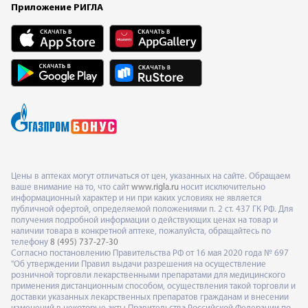
Приложение РИГЛА
Цены в аптеках могут отличаться от цен, указанных на сайте. Обращаем
ваше внимание на то, что сайт
www.rigla.ru
носит исключительно
информационный характер и ни при каких условиях не является
публичной офертой, определяемой положениями п. 2 ст. 437 ГК РФ. Для
получения подробной информации о действующих ценах на товар и
наличии товара в конкретной аптеке, пожалуйста, обращайтесь по
телефону
8 (495) 737-27-30
Согласно постановлению Правительства РФ от 16 мая 2020 года № 697
"Об утверждении Правил выдачи разрешения на осуществление
розничной торговли лекарственными препаратами для медицинского
применения дистанционным способом, осуществления такой торговли и
доставки указанных лекарственных препаратов гражданам и внесении